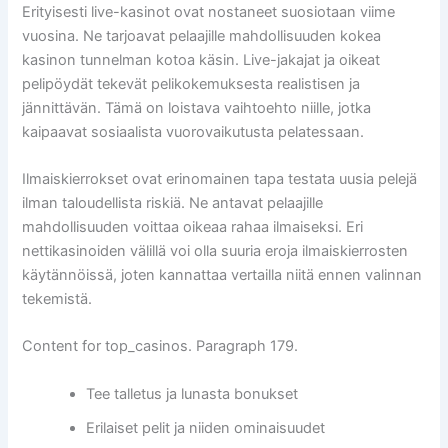
Erityisesti live-kasinot ovat nostaneet suosiotaan viime
vuosina. Ne tarjoavat pelaajille mahdollisuuden kokea
kasinon tunnelman kotoa käsin. Live-jakajat ja oikeat
pelipöydät tekevät pelikokemuksesta realistisen ja
jännittävän. Tämä on loistava vaihtoehto niille, jotka
kaipaavat sosiaalista vuorovaikutusta pelatessaan.
Ilmaiskierrokset ovat erinomainen tapa testata uusia pelejä
ilman taloudellista riskiä. Ne antavat pelaajille
mahdollisuuden voittaa oikeaa rahaa ilmaiseksi. Eri
nettikasinoiden välillä voi olla suuria eroja ilmaiskierrosten
käytännöissä, joten kannattaa vertailla niitä ennen valinnan
tekemistä.
Content for top_casinos. Paragraph 179.
Tee talletus ja lunasta bonukset
Erilaiset pelit ja niiden ominaisuudet