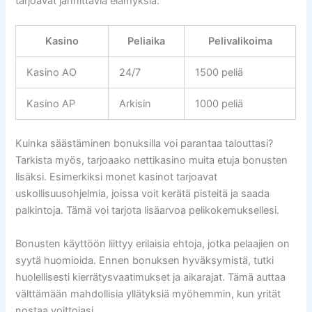
tarjoavat jännittäviä elämyksiä.
Kasino
Peliaika
Pelivalikoima
Kasino AO
24/7
1500 peliä
Kasino AP
Arkisin
1000 peliä
Kuinka säästäminen bonuksilla voi parantaa talouttasi?
Tarkista myös, tarjoaako nettikasino muita etuja bonusten
lisäksi. Esimerkiksi monet kasinot tarjoavat
uskollisuusohjelmia, joissa voit kerätä pisteitä ja saada
palkintoja. Tämä voi tarjota lisäarvoa pelikokemuksellesi.
Bonusten käyttöön liittyy erilaisia ehtoja, jotka pelaajien on
syytä huomioida. Ennen bonuksen hyväksymistä, tutki
huolellisesti kierrätysvaatimukset ja aikarajat. Tämä auttaa
välttämään mahdollisia yllätyksiä myöhemmin, kun yrität
nostaa voittojasi.