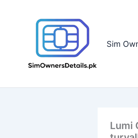
Skip
to
content
Sim Own
Lumi 
turval