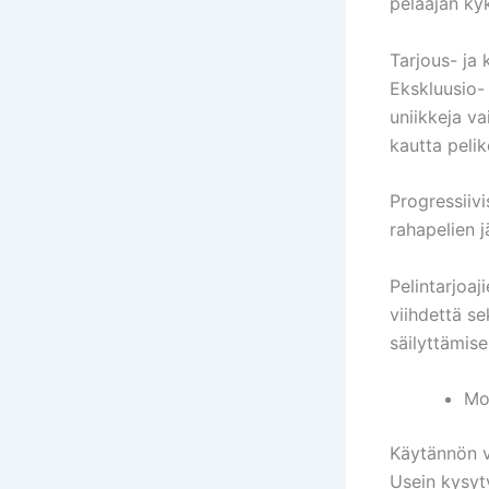
pelaajan kyk
Tarjous- ja
Ekskluusio- 
uniikkeja va
kautta peli
Progressiivi
rahapelien j
Pelintarjoaj
viihdettä s
säilyttämise
Mon
Käytännön v
Usein kysyt