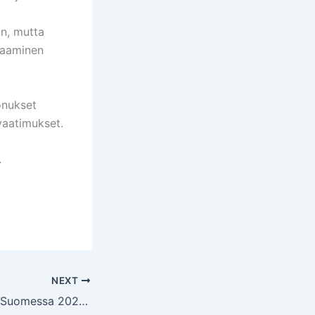
än, mutta
laaminen
onukset
svaatimukset.
.
NEXT
Paras nettikasino Suomessa 2026: Pelaajien palautteet ja maksutavat