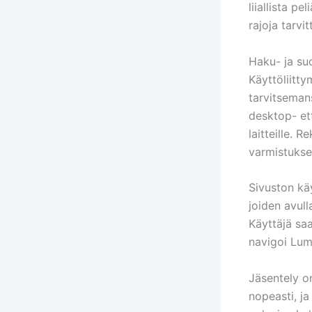
liiallista pe
rajoja tarvit
Haku- ja su
Käyttöliitty
tarvitseman
desktop- ett
laitteille. 
varmistukset
Sivuston kä
joiden avull
Käyttäjä saa
navigoi Lumi
Jäsentely o
nopeasti, j