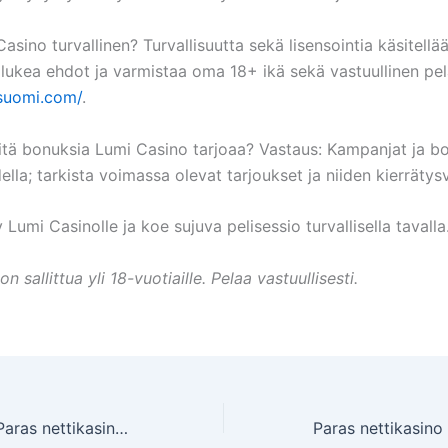
sino turvallinen? Turvallisuutta sekä lisensointia käsitellä
 lukea ehdot ja varmistaa oma 18+ ikä sekä vastuullinen pe
isuomi.com/
.
tä bonuksia Lumi Casino tarjoaa? Vastaus: Kampanjat ja b
ella; tarkista voimassa olevat tarjoukset ja niiden kierräty
 Lumi Casinolle ja koe sujuva pelisessio turvallisella tavalla
n sallittua yli 18-vuotiaille. Pelaa vastuullisesti.
Rahapelit 2026: Paras nettikasino ja pelaamisen vinkit