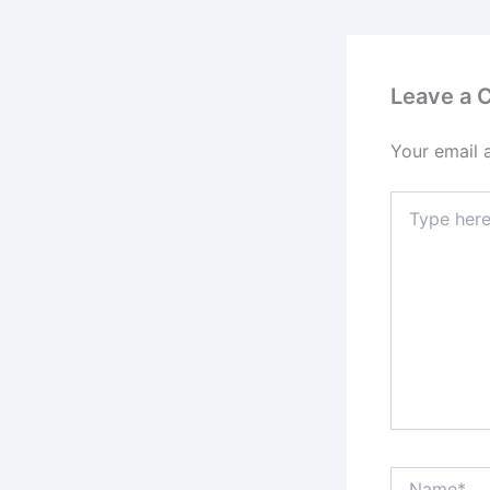
Leave a
Your email 
Type
here..
Name*