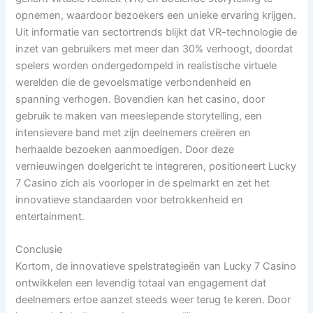
opnemen, waardoor bezoekers een unieke ervaring krijgen.
Uit informatie van sectortrends blijkt dat VR-technologie de
inzet van gebruikers met meer dan 30% verhoogt, doordat
spelers worden ondergedompeld in realistische virtuele
werelden die de gevoelsmatige verbondenheid en
spanning verhogen. Bovendien kan het casino, door
gebruik te maken van meeslepende storytelling, een
intensievere band met zijn deelnemers creëren en
herhaalde bezoeken aanmoedigen. Door deze
vernieuwingen doelgericht te integreren, positioneert Lucky
7 Casino zich als voorloper in de spelmarkt en zet het
innovatieve standaarden voor betrokkenheid en
entertainment.
Conclusie
Kortom, de innovatieve spelstrategieën van Lucky 7 Casino
ontwikkelen een levendig totaal van engagement dat
deelnemers ertoe aanzet steeds weer terug te keren. Door