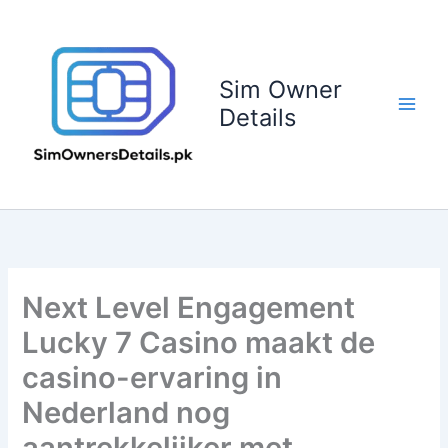
Skip
to
content
Sim Owner
Details
Next Level Engagement
Lucky 7 Casino maakt de
casino-ervaring in
Nederland nog
aantrekkelijker met