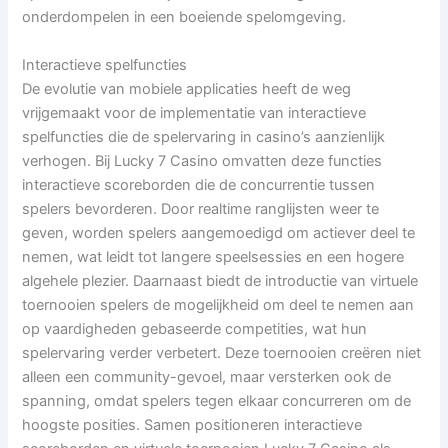
onderdompelen in een boeiende spelomgeving.
Interactieve spelfuncties
De evolutie van mobiele applicaties heeft de weg
vrijgemaakt voor de implementatie van interactieve
spelfuncties die de spelervaring in casino’s aanzienlijk
verhogen. Bij Lucky 7 Casino omvatten deze functies
interactieve scoreborden die de concurrentie tussen
spelers bevorderen. Door realtime ranglijsten weer te
geven, worden spelers aangemoedigd om actiever deel te
nemen, wat leidt tot langere speelsessies en een hogere
algehele plezier. Daarnaast biedt de introductie van virtuele
toernooien spelers de mogelijkheid om deel te nemen aan
op vaardigheden gebaseerde competities, wat hun
spelervaring verder verbetert. Deze toernooien creëren niet
alleen een community-gevoel, maar versterken ook de
spanning, omdat spelers tegen elkaar concurreren om de
hoogste posities. Samen positioneren interactieve