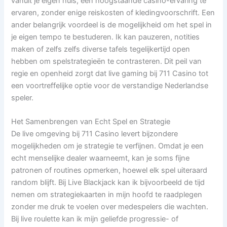
vanuit je eigen huis, een hoogstaande casino-ervaring te
ervaren, zonder enige reiskosten of kledingvoorschrift. Een
ander belangrijk voordeel is de mogelijkheid om het spel in
je eigen tempo te bestuderen. Ik kan pauzeren, notities
maken of zelfs zelfs diverse tafels tegelijkertijd open
hebben om spelstrategieën te contrasteren. Dit peil van
regie en openheid zorgt dat live gaming bij 711 Casino tot
een voortreffelijke optie voor de verstandige Nederlandse
speler.
Het Samenbrengen van Echt Spel en Strategie
De live omgeving bij 711 Casino levert bijzondere
mogelijkheden om je strategie te verfijnen. Omdat je een
echt menselijke dealer waarneemt, kan je soms fijne
patronen of routines opmerken, hoewel elk spel uiteraard
random blijft. Bij Live Blackjack kan ik bijvoorbeeld de tijd
nemen om strategiekaarten in mijn hoofd te raadplegen
zonder me druk te voelen over medespelers die wachten.
Bij live roulette kan ik mijn geliefde progressie- of