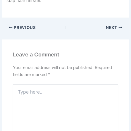
stap naar herstel.
PREVIOUS
NEXT
Leave a Comment
Your email address will not be published.
Required
fields are marked
*
Type
here..