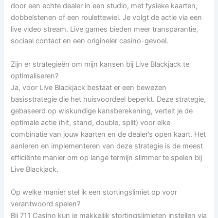
door een echte dealer in een studio, met fysieke kaarten,
dobbelstenen of een roulettewiel. Je volgt de actie via een
live video stream. Live games bieden meer transparantie,
sociaal contact en een origineler casino-gevoel.
Zijn er strategieën om mijn kansen bij Live Blackjack te
optimaliseren?
Ja, voor Live Blackjack bestaat er een bewezen
basisstrategie die het huisvoordeel beperkt. Deze strategie,
gebaseerd op wiskundige kansberekening, vertelt je de
optimale actie (hit, stand, double, split) voor elke
combinatie van jouw kaarten en de dealer’s open kaart. Het
aanleren en implementeren van deze strategie is de meest
efficiënte manier om op lange termijn slimmer te spelen bij
Live Blackjack.
Op welke manier stel ik een stortingslimiet op voor
verantwoord spelen?
Bij 711 Casino kun je makkelijk stortingslimieten instellen via