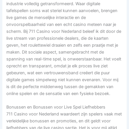
industrie volledig getransformeerd. Waar digitale
tafelspellen soms wat steriel kunnen aanvoelen, brengen
live games de menselijke interactie en de
onvoorspelbaarheid van een echt casino meteen naar je
scherm. Bij 711 Casino voor Nederland beleef ik dit door de
live stream van professionele dealers, die de kaarten
geven, het roulettewiel draaien en zelfs een praatje met je
maken. Dit sociale aspect, samengebracht met de
spanning van real-time spel, is onweerstaanbaar. Het voelt
oprecht en transparant, omdat je elk proces live ziet
gebeuren, wat een vertrouwensband creëert die puur
digitale games simpelweg niet kunnen evenaren. Voor mij
is dit de perfecte middenweg tussen de gemakken van
online spelen en de sensatie van een fysieke bezoek.
Bonussen en Bonussen voor Live Spel Liefhebbers
711 Casino voor Nederland waardeert zijn spelers vaak met
verleidelijke bonussen en promoties, en dit geldt voor
liefhebbers van de live casino sectie. Het is voor mij altijd