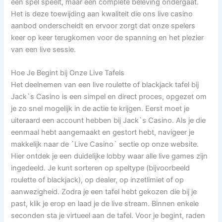
een spel speelt, maar een complete beleving ondergaat.
Het is deze toewijding aan kwaliteit die ons live casino
aanbod onderscheidt en ervoor zorgt dat onze spelers
keer op keer terugkomen voor de spanning en het plezier
van een live sessie.
Hoe Je Begint bij Onze Live Tafels
Het deelnemen van een live roulette of blackjack tafel bij
Jack`s Casino is een simpel en direct proces, opgezet om
je zo snel mogelijk in de actie te krijgen. Eerst moet je
uiteraard een account hebben bij Jack`s Casino. Als je die
eenmaal hebt aangemaakt en gestort hebt, navigeer je
makkelijk naar de `Live Casino` sectie op onze website.
Hier ontdek je een duidelijke lobby waar alle live games zijn
ingedeeld. Je kunt sorteren op speltype (bijvoorbeeld
roulette of blackjack), op dealer, op inzetlimiet of op
aanwezigheid. Zodra je een tafel hebt gekozen die bij je
past, klik je erop en laad je de live stream. Binnen enkele
seconden sta je virtueel aan de tafel. Voor je begint, raden