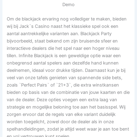
Om de blackjack ervaring nog vollediger te maken, bieden
wij bij Jack`s Casino naast het klassieke spel ook een
aantal aantrekkelijke varianten aan. Blackjack Party
bijvoorbeeld, staat bekend om zijn bruisende sfeer en
interactieve dealers die het spel naar een hoger niveau
tillen. Infinite Blackjack is een geweldige optie waar een
onbegrensd aantal spelers aan dezelfde hand kunnen
deelnemen, ideaal voor drukke tijden. Daarnaast kun je bij
veel van onze tafels genieten van spannende side bets,
zoals `Perfect Pairs` of `21+3`, die extra winstkansen
bieden op basis van de combinatie van jouw kaarten en die
van de dealer. Deze opties voegen een extra laag van
strategie en mogelijke beloning toe aan het basisspel. Wij
zorgen ervoor dat de regels van elke variant duidelijk
worden toegelicht, zowel door de dealer als in onze
spelhandleidingen, zodat je altijd weet waar je aan toe bent
en vol vertrouwen kunt spelen.