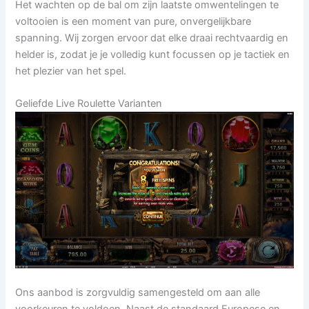
Het wachten op de bal om zijn laatste omwentelingen te
voltooien is een moment van pure, onvergelijkbare
spanning. Wij zorgen ervoor dat elke draai rechtvaardig en
helder is, zodat je je volledig kunt focussen op je tactiek en
het plezier van het spel.
Geliefde Live Roulette Varianten
Ons aanbod is zorgvuldig samengesteld om aan alle