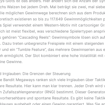
s-Slots ist das anders. Hier ändert sich die Anzahl der Sy
echs Walzen bei jedem Dreh. Mal beträgt sie zwei, mal sie
Die möglichen Gewinnwege berechnen sich aus dem Produk
oretisch existieren so bis zu 117.649 Gewinnmöglichkeiten 
s Spiel verwendet einem Western-Motiv mit cartooniger Gra
ch ist meist flexibel, was verschiedene Spielertypen anspri
s gehören “Cascading Reels”: Gewinnsymbole lösen sich auf
. Dazu treten unbegrenzte Freispiele mit einem steigenden
or und ein “Tumble Feature”, das mehrere Gewinnserien aus 
eh ermöglicht. Der Slot kombiniert eine hohe Volatilität mi
eine Gewinne.
d Irrglauben: Die Grenzen der Steuerung
e Bandit Megaways ranken sich viele Irrglauben über Takti
are Resultate. Hier kann man klar trennen. Jeder Dreh wird
ten Zufallszahlengenerator (RNG) bestimmt. Dieser Generator
vorhersehbare und spontane Resultate. Es gibt keine Taktik
Hauses aushebelt oder einen Gewinn garantiert. Was Sie a