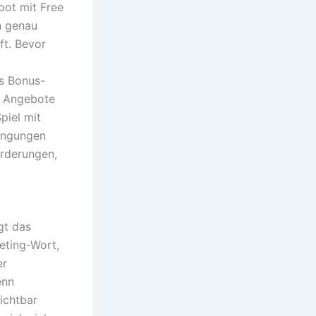
bot mit Free
n genau
ft. Bevor
s Bonus-
e Angebote
piel mit
dingungen
orderungen,
gt das
eting-Wort,
er
enn
ichtbar