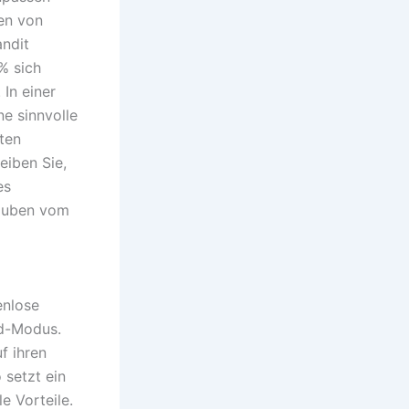
fen von
andit
% sich
In einer
e sinnvolle
ten
eiben Sie,
es
lauben vom
enlose
ld-Modus.
f ihren
 setzt ein
e Vorteile.