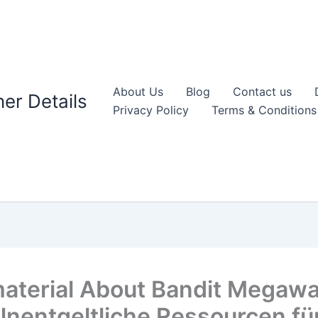
About Us
Blog
Contact us
er Details
Privacy Policy
Terms & Conditions
aterial About Bandit Megaw
 Unentgeltliche Ressourcen fü