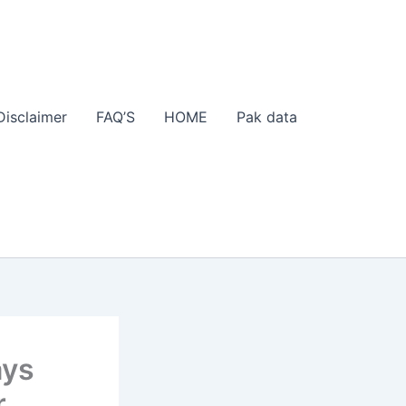
Disclaimer
FAQ’S
HOME
Pak data
ays
r