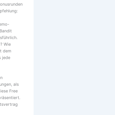
 Bonusrunden
mpfehlung:
Demo-
Bandit
führlich.
e? Wie
it dem
s jede
en
hungen, als
Diese Free
räsentiert.
tsvertrag