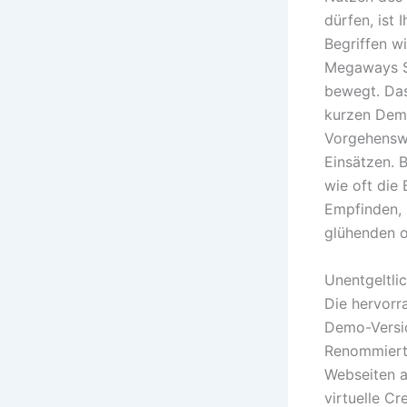
dürfen, ist
Begriffen w
Megaways Sl
bewegt. Das
kurzen Demo
Vorgehenswe
Einsätzen. 
wie oft die
Empfinden, 
glühenden o
Unentgeltli
Die hervorr
Demo-Versi
Renommierte
Webseiten a
virtuelle Cr