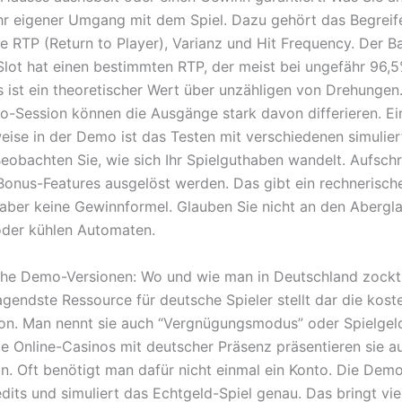
 Ihr eigener Umgang mit dem Spiel. Dazu gehört das Begrei
ie RTP (Return to Player), Varianz und Hit Frequency. Der B
ot hat einen bestimmten RTP, der meist bei ungefähr 96,5
 ist ein theoretischer Wert über unzähligen von Drehungen. 
-Session können die Ausgänge stark davon differieren. Ein
ise in der Demo ist das Testen mit verschiedenen simulier
Beobachten Sie, wie sich Ihr Spielguthaben wandelt. Aufschr
 Bonus-Features ausgelöst werden. Das gibt ein rechnerisch
aber keine Gewinnformel. Glauben Sie nicht an den Aberg
der kühlen Automaten.
che Demo-Versionen: Wo und wie man in Deutschland zockt
agendste Ressource für deutsche Spieler stellt dar die kost
on. Man nennt sie auch “Vergnügungsmodus” oder Spielge
 Online-Casinos mit deutscher Präsenz präsentieren sie au
n. Oft benötigt man dafür nicht einmal ein Konto. Die Demo
edits und simuliert das Echtgeld-Spiel genau. Das bringt viel