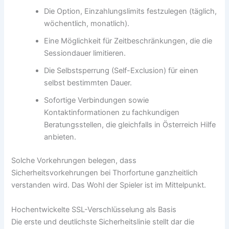
Die Option, Einzahlungslimits festzulegen (täglich,
wöchentlich, monatlich).
Eine Möglichkeit für Zeitbeschränkungen, die die
Sessiondauer limitieren.
Die Selbstsperrung (Self-Exclusion) für einen
selbst bestimmten Dauer.
Sofortige Verbindungen sowie
Kontaktinformationen zu fachkundigen
Beratungsstellen, die gleichfalls in Österreich Hilfe
anbieten.
Solche Vorkehrungen belegen, dass
Sicherheitsvorkehrungen bei Thorfortune ganzheitlich
verstanden wird. Das Wohl der Spieler ist im Mittelpunkt.
Hochentwickelte SSL-Verschlüsselung als Basis
Die erste und deutlichste Sicherheitslinie stellt dar die