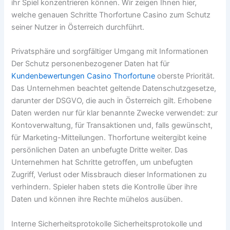
ihr Spiel konzentrieren können. Wir zeigen Ihnen hier,
welche genauen Schritte Thorfortune Casino zum Schutz
seiner Nutzer in Österreich durchführt.
Privatsphäre und sorgfältiger Umgang mit Informationen
Der Schutz personenbezogener Daten hat für
Kundenbewertungen Casino Thorfortune
oberste Priorität.
Das Unternehmen beachtet geltende Datenschutzgesetze,
darunter der DSGVO, die auch in Österreich gilt. Erhobene
Daten werden nur für klar benannte Zwecke verwendet: zur
Kontoverwaltung, für Transaktionen und, falls gewünscht,
für Marketing-Mitteilungen. Thorfortune weitergibt keine
persönlichen Daten an unbefugte Dritte weiter. Das
Unternehmen hat Schritte getroffen, um unbefugten
Zugriff, Verlust oder Missbrauch dieser Informationen zu
verhindern. Spieler haben stets die Kontrolle über ihre
Daten und können ihre Rechte mühelos ausüben.
Interne Sicherheitsprotokolle Sicherheitsprotokolle und