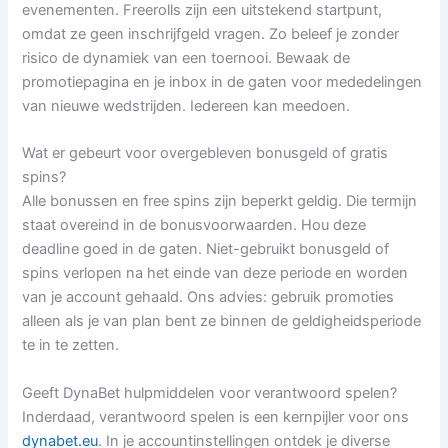
evenementen. Freerolls zijn een uitstekend startpunt,
omdat ze geen inschrijfgeld vragen. Zo beleef je zonder
risico de dynamiek van een toernooi. Bewaak de
promotiepagina en je inbox in de gaten voor mededelingen
van nieuwe wedstrijden. Iedereen kan meedoen.
Wat er gebeurt voor overgebleven bonusgeld of gratis
spins?
Alle bonussen en free spins zijn beperkt geldig. Die termijn
staat overeind in de bonusvoorwaarden. Hou deze
deadline goed in de gaten. Niet-gebruikt bonusgeld of
spins verlopen na het einde van deze periode en worden
van je account gehaald. Ons advies: gebruik promoties
alleen als je van plan bent ze binnen de geldigheidsperiode
te in te zetten.
Geeft DynaBet hulpmiddelen voor verantwoord spelen?
Inderdaad, verantwoord spelen is een kernpijler voor ons
dynabet.eu
. In je accountinstellingen ontdek je diverse