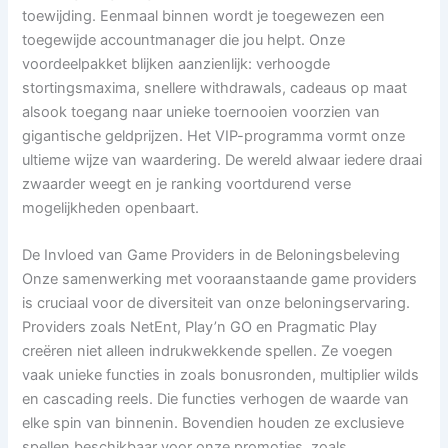
toewijding. Eenmaal binnen wordt je toegewezen een
toegewijde accountmanager die jou helpt. Onze
voordeelpakket blijken aanzienlijk: verhoogde
stortingsmaxima, snellere withdrawals, cadeaus op maat
alsook toegang naar unieke toernooien voorzien van
gigantische geldprijzen. Het VIP-programma vormt onze
ultieme wijze van waardering. De wereld alwaar iedere draai
zwaarder weegt en je ranking voortdurend verse
mogelijkheden openbaart.
De Invloed van Game Providers in de Beloningsbeleving
Onze samenwerking met vooraanstaande game providers
is cruciaal voor de diversiteit van onze beloningservaring.
Providers zoals NetEnt, Play’n GO en Pragmatic Play
creëren niet alleen indrukwekkende spellen. Ze voegen
vaak unieke functies in zoals bonusronden, multiplier wilds
en cascading reels. Die functies verhogen de waarde van
elke spin van binnenin. Bovendien houden ze exclusieve
spellen beschikbaar voor onze promoties, zoals