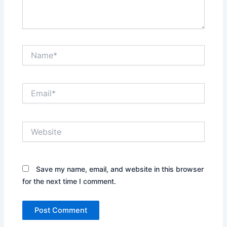
Name*
Email*
Website
Save my name, email, and website in this browser
for the next time I comment.