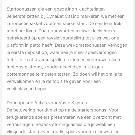
Startbonussen die een goede indruk achterlaten
Je eerste zetten bij DynaBet Casino markeren we met een
introductiepakket voor een sterke start. De eerste indruk
moet beklijven. Daardoor worden nieuwe deelnemers
getrakteerd op een royale voorstelling tot alles wat ons
platform in petto heeft. Deze welkomstbonussen verhogen
je eerste deposit op, waarmee je meer speelvermogen
hebt. Je kunt diverse spellen testen en vertrouwd raken
met ons platform, zonder direct diep in je eigen
portemonnee te moeten tasten. Zo doen wij het om je te
verwelkomen en je de tools te geven voor een
veelbelovend begin.
Doorlopende Acties voor Vaste Klanten
De betovering houdt niet op na de startersbonus. Voor
terugkerende spelers presenteren we een overzicht met
verrassingen. Bedenk stortingsacties die je week een
vliegende start geven, gratis spins voor de nieuwste en