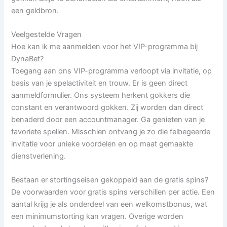
een geldbron.
Veelgestelde Vragen
Hoe kan ik me aanmelden voor het VIP-programma bij
DynaBet?
Toegang aan ons VIP-programma verloopt via invitatie, op
basis van je spelactiviteit en trouw. Er is geen direct
aanmeldformulier. Ons systeem herkent gokkers die
constant en verantwoord gokken. Zij worden dan direct
benaderd door een accountmanager. Ga genieten van je
favoriete spellen. Misschien ontvang je zo die felbegeerde
invitatie voor unieke voordelen en op maat gemaakte
dienstverlening.
Bestaan er stortingseisen gekoppeld aan de gratis spins?
De voorwaarden voor gratis spins verschillen per actie. Een
aantal krijg je als onderdeel van een welkomstbonus, wat
een minimumstorting kan vragen. Overige worden