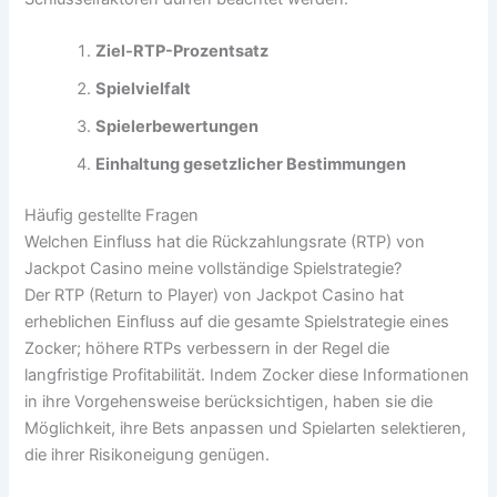
Ziel-RTP-Prozentsatz
Spielvielfalt
Spielerbewertungen
Einhaltung gesetzlicher Bestimmungen
Häufig gestellte Fragen
Welchen Einfluss hat die Rückzahlungsrate (RTP) von
Jackpot Casino meine vollständige Spielstrategie?
Der RTP (Return to Player) von Jackpot Casino hat
erheblichen Einfluss auf die gesamte Spielstrategie eines
Zocker; höhere RTPs verbessern in der Regel die
langfristige Profitabilität. Indem Zocker diese Informationen
in ihre Vorgehensweise berücksichtigen, haben sie die
Möglichkeit, ihre Bets anpassen und Spielarten selektieren,
die ihrer Risikoneigung genügen.