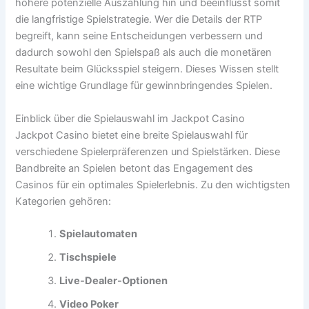
höhere potenzielle Auszahlung hin und beeinflusst somit
die langfristige Spielstrategie. Wer die Details der RTP
begreift, kann seine Entscheidungen verbessern und
dadurch sowohl den Spielspaß als auch die monetären
Resultate beim Glücksspiel steigern. Dieses Wissen stellt
eine wichtige Grundlage für gewinnbringendes Spielen.
Einblick über die Spielauswahl im Jackpot Casino
Jackpot Casino bietet eine breite Spielauswahl für
verschiedene Spielerpräferenzen und Spielstärken. Diese
Bandbreite an Spielen betont das Engagement des
Casinos für ein optimales Spielerlebnis. Zu den wichtigsten
Kategorien gehören:
Spielautomaten
Tischspiele
Live-Dealer-Optionen
Video Poker