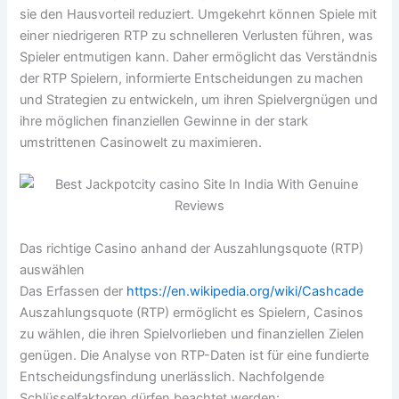
sie den Hausvorteil reduziert. Umgekehrt können Spiele mit
einer niedrigeren RTP zu schnelleren Verlusten führen, was
Spieler entmutigen kann. Daher ermöglicht das Verständnis
der RTP Spielern, informierte Entscheidungen zu machen
und Strategien zu entwickeln, um ihren Spielvergnügen und
ihre möglichen finanziellen Gewinne in der stark
umstrittenen Casinowelt zu maximieren.
Das richtige Casino anhand der Auszahlungsquote (RTP)
auswählen
Das Erfassen der
https://en.wikipedia.org/wiki/Cashcade
Auszahlungsquote (RTP) ermöglicht es Spielern, Casinos
zu wählen, die ihren Spielvorlieben und finanziellen Zielen
genügen. Die Analyse von RTP-Daten ist für eine fundierte
Entscheidungsfindung unerlässlich. Nachfolgende
Schlüsselfaktoren dürfen beachtet werden: