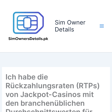
Skip
to
content
Sim Owner
Details
Ich habe die
Rückzahlungsraten (RTPs)
von Jackpot-Casinos mit
den branchenüblichen
Durchschnittswerten für