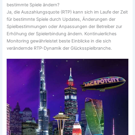
bestimmte Spiele ändern?
Ja, die Auszahlungsquote (RTP) kann sich im Laufe der Zeit
für bestimmte Spiele durch Updates, Änderungen der
Spielbestimmungen oder Anpassungen der Betreiber zur
Erhöhung der Spielerbindung ändern. Kontinuierliches
Monitoring gewährleistet beste Einblicke in die sich
verändernde RTP-Dynamik der Glücksspielbranche.