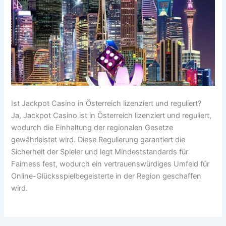
Ist Jackpot Casino in Österreich lizenziert und reguliert?
Ja, Jackpot Casino ist in Österreich lizenziert und reguliert,
wodurch die Einhaltung der regionalen Gesetze
gewährleistet wird. Diese Regulierung garantiert die
Sicherheit der Spieler und legt Mindeststandards für
Fairness fest, wodurch ein vertrauenswürdiges Umfeld für
Online-Glücksspielbegeisterte in der Region geschaffen
wird.