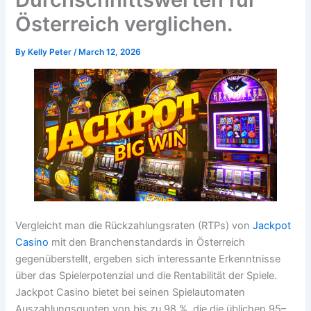
Österreich verglichen.
By
Kelly Peter
/
March 12, 2026
Vergleicht man die Rückzahlungsraten (RTPs) von
Jackpot
Casino
mit den Branchenstandards in Österreich
gegenüberstellt, ergeben sich interessante Erkenntnisse
über das Spielerpotenzial und die Rentabilität der Spiele.
Jackpot Casino bietet bei seinen Spielautomaten
Auszahlungsquoten von bis zu 98 %, die die üblichen 95–