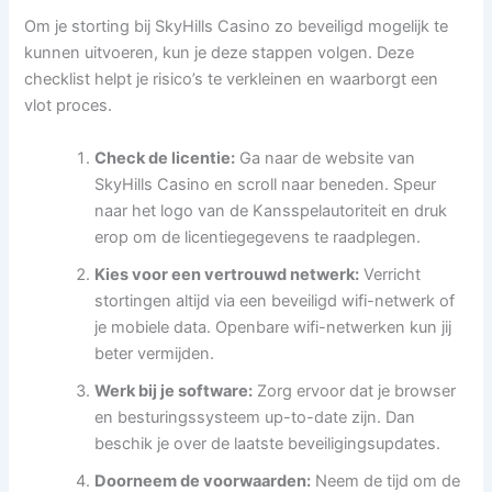
Om je storting bij SkyHills Casino zo beveiligd mogelijk te
kunnen uitvoeren, kun je deze stappen volgen. Deze
checklist helpt je risico’s te verkleinen en waarborgt een
vlot proces.
Check de licentie:
Ga naar de website van
SkyHills Casino en scroll naar beneden. Speur
naar het logo van de Kansspelautoriteit en druk
erop om de licentiegegevens te raadplegen.
Kies voor een vertrouwd netwerk:
Verricht
stortingen altijd via een beveiligd wifi-netwerk of
je mobiele data. Openbare wifi-netwerken kun jij
beter vermijden.
Werk bij je software:
Zorg ervoor dat je browser
en besturingssysteem up-to-date zijn. Dan
beschik je over de laatste beveiligingsupdates.
Doorneem de voorwaarden:
Neem de tijd om de