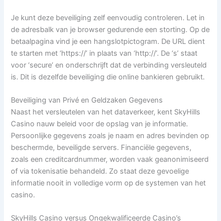
Je kunt deze beveiliging zelf eenvoudig controleren. Let in
de adresbalk van je browser gedurende een storting. Op de
betaalpagina vind je een hangslotpictogram. De URL dient
te starten met ‘https://’ in plaats van ‘http://’. De ‘s’ staat
voor ‘secure’ en onderschrijft dat de verbinding versleuteld
is. Dit is dezelfde beveiliging die online bankieren gebruikt.
Beveiliging van Privé en Geldzaken Gegevens
Naast het versleutelen van het dataverkeer, kent SkyHills
Casino nauw beleid voor de opslag van je informatie.
Persoonlijke gegevens zoals je naam en adres bevinden op
beschermde, beveiligde servers. Financiële gegevens,
zoals een creditcardnummer, worden vaak geanonimiseerd
of via tokenisatie behandeld. Zo staat deze gevoelige
informatie nooit in volledige vorm op de systemen van het
casino.
SkyHills Casino versus Ongekwalificeerde Casino’s