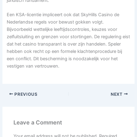
juridisch fundament.
Een KSA-licentie impliceert ook dat SkyHills Casino de
Nederlandse regels voor bewust gokken volgt.
Bijvoorbeeld wettelijke leeftijdscontroles, keuzes voor
zelfuitsluiting en grenzen voor stortingen. De regulering eist
dat het casino transparant is over zijn handelen. Speler
hebben ook recht op een formele klachtenprocedure bij
een conflict. Dit bescherming is noodzakelijk voor het
vestigen van vertrouwen.
PREVIOUS
NEXT
Leave a Comment
Your email address will not be published.
Required