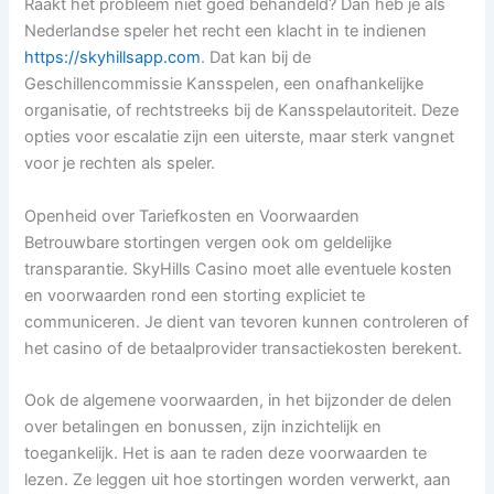
Raakt het probleem niet goed behandeld? Dan heb je als
Nederlandse speler het recht een klacht in te indienen
https://skyhillsapp.com
. Dat kan bij de
Geschillencommissie Kansspelen, een onafhankelijke
organisatie, of rechtstreeks bij de Kansspelautoriteit. Deze
opties voor escalatie zijn een uiterste, maar sterk vangnet
voor je rechten als speler.
Openheid over Tariefkosten en Voorwaarden
Betrouwbare stortingen vergen ook om geldelijke
transparantie. SkyHills Casino moet alle eventuele kosten
en voorwaarden rond een storting expliciet te
communiceren. Je dient van tevoren kunnen controleren of
het casino of de betaalprovider transactiekosten berekent.
Ook de algemene voorwaarden, in het bijzonder de delen
over betalingen en bonussen, zijn inzichtelijk en
toegankelijk. Het is aan te raden deze voorwaarden te
lezen. Ze leggen uit hoe stortingen worden verwerkt, aan