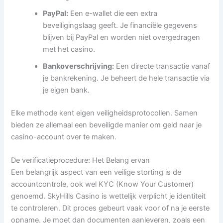
PayPal:
Een e-wallet die een extra
beveiligingslaag geeft. Je financiële gegevens
blijven bij PayPal en worden niet overgedragen
met het casino.
Bankoverschrijving:
Een directe transactie vanaf
je bankrekening. Je beheert de hele transactie via
je eigen bank.
Elke methode kent eigen veiligheidsprotocollen. Samen
bieden ze allemaal een beveiligde manier om geld naar je
casino-account over te maken.
De verificatieprocedure: Het Belang ervan
Een belangrijk aspect van een veilige storting is de
accountcontrole, ook wel KYC (Know Your Customer)
genoemd. SkyHills Casino is wettelijk verplicht je identiteit
te controleren. Dit proces gebeurt vaak voor of na je eerste
opname. Je moet dan documenten aanleveren, zoals een