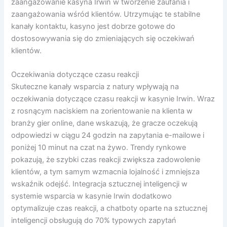
zaangażowanie kasyna Irwin w tworzenie zaufania i
zaangażowania wśród klientów. Utrzymując te stabilne
kanały kontaktu, kasyno jest dobrze gotowe do
dostosowywania się do zmieniających się oczekiwań
klientów.
Oczekiwania dotyczące czasu reakcji
Skuteczne kanały wsparcia z natury wpływają na
oczekiwania dotyczące czasu reakcji w kasynie Irwin. Wraz
z rosnącym naciskiem na zorientowanie na klienta w
branży gier online, dane wskazują, że gracze oczekują
odpowiedzi w ciągu 24 godzin na zapytania e-mailowe i
poniżej 10 minut na czat na żywo. Trendy rynkowe
pokazują, że szybki czas reakcji zwiększa zadowolenie
klientów, a tym samym wzmacnia lojalność i zmniejsza
wskaźnik odejść. Integracja sztucznej inteligencji w
systemie wsparcia w kasynie Irwin dodatkowo
optymalizuje czas reakcji, a chatboty oparte na sztucznej
inteligencji obsługują do 70% typowych zapytań