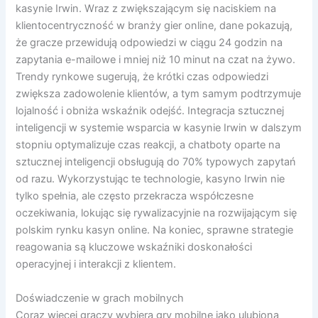
kasynie Irwin. Wraz z zwiększającym się naciskiem na
klientocentryczność w branży gier online, dane pokazują,
że gracze przewidują odpowiedzi w ciągu 24 godzin na
zapytania e-mailowe i mniej niż 10 minut na czat na żywo.
Trendy rynkowe sugerują, że krótki czas odpowiedzi
zwiększa zadowolenie klientów, a tym samym podtrzymuje
lojalność i obniża wskaźnik odejść. Integracja sztucznej
inteligencji w systemie wsparcia w kasynie Irwin w dalszym
stopniu optymalizuje czas reakcji, a chatboty oparte na
sztucznej inteligencji obsługują do 70% typowych zapytań
od razu. Wykorzystując te technologie, kasyno Irwin nie
tylko spełnia, ale często przekracza współczesne
oczekiwania, lokując się rywalizacyjnie na rozwijającym się
polskim rynku kasyn online. Na koniec, sprawne strategie
reagowania są kluczowe wskaźniki doskonałości
operacyjnej i interakcji z klientem.
Doświadczenie w grach mobilnych
Coraz więcej graczy wybiera gry mobilne jako ulubioną