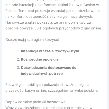
metodę interakcji z platformami takimi jak Irwin Casino w
Polsce. Ten trend pokazuje wzrastające zapotrzebowanie
na komfort i dostępność na rynku gier hazardowych.
Najnowsze analizy pokazują, że gry mobilne tworzą
obecnie powyżej 50% ogólnych przychodów z gier online.
Gracze mają szeregiem korzyści:
Interakcja w czasie rzeczywistym
Różnorodne opcje gier
Doświadczenia dostosowane do
indywidualnych potrzeb
Rozwój gier mobilnych pokazuje ich ważną rolę dla
przyszłości kasyn online, szczególnie na rynku polskim.
Odpowiedzialne praktyki hazardowe
Wraz z zwiększającą się dominacją gier mobilnych w