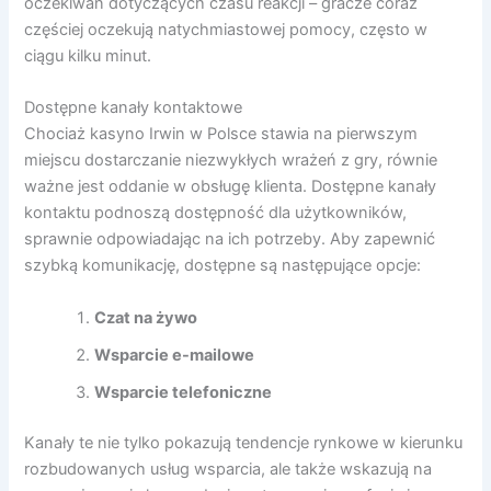
oczekiwań dotyczących czasu reakcji – gracze coraz
częściej oczekują natychmiastowej pomocy, często w
ciągu kilku minut.
Dostępne kanały kontaktowe
Chociaż kasyno Irwin w Polsce stawia na pierwszym
miejscu dostarczanie niezwykłych wrażeń z gry, równie
ważne jest oddanie w obsługę klienta. Dostępne kanały
kontaktu podnoszą dostępność dla użytkowników,
sprawnie odpowiadając na ich potrzeby. Aby zapewnić
szybką komunikację, dostępne są następujące opcje:
Czat na żywo
Wsparcie e-mailowe
Wsparcie telefoniczne
Kanały te nie tylko pokazują tendencje rynkowe w kierunku
rozbudowanych usług wsparcia, ale także wskazują na