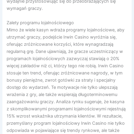
wydajnie przystosowując się do przeobrażających się
wymagań graczy.
Zalety programu lojalnościowego
Mimo że wiele kasyn wdraża programy lojalnościowe, aby
utrzymać graczy, podejście Irwin Casino wyróżnia się,
oferując zróżnicowane korzyści, które wynagradzają
regularną grę. Dane ujawniają, że gracze uczestniczący w
programach lojalnościowych zazwyczaj stawiają o 20%
więcej zakładów niż ci, którzy tego nie robią. Irwin Casino
stosuje ten trend, oferując zróżnicowane nagrody, w tym
bonusy pieniężne, zwrot gotówki za straty i specjalny
dostęp do wydarzeń. Te motywacje nie tylko ulepszają
wrażenia z gry, ale także wspierają długoterminowemu
zaangażowaniu graczy. Analiza rynku sugeruje, że kasyna
z skomplikowanymi programami lojalnościowymi rejestrują
15% wzrost wskaźnika utrzymania klientów. W rezultacie,
przemyślany program lojalnościowy Irwin Casino nie tylko
odpowiada w pojawiające się trendy rynkowe, ale także