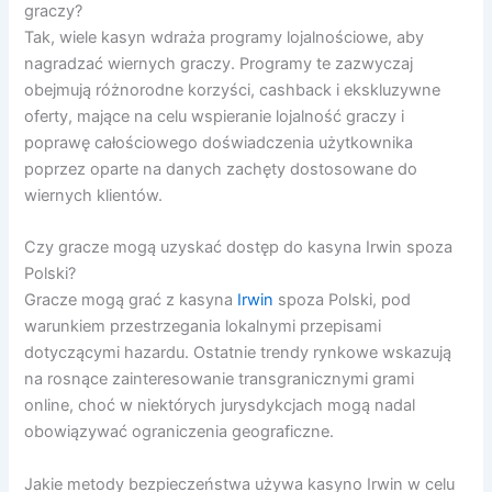
graczy?
Tak, wiele kasyn wdraża programy lojalnościowe, aby
nagradzać wiernych graczy. Programy te zazwyczaj
obejmują różnorodne korzyści, cashback i ekskluzywne
oferty, mające na celu wspieranie lojalność graczy i
poprawę całościowego doświadczenia użytkownika
poprzez oparte na danych zachęty dostosowane do
wiernych klientów.
Czy gracze mogą uzyskać dostęp do kasyna Irwin spoza
Polski?
Gracze mogą grać z kasyna
Irwin
spoza Polski, pod
warunkiem przestrzegania lokalnymi przepisami
dotyczącymi hazardu. Ostatnie trendy rynkowe wskazują
na rosnące zainteresowanie transgranicznymi grami
online, choć w niektórych jurysdykcjach mogą nadal
obowiązywać ograniczenia geograficzne.
Jakie metody bezpieczeństwa używa kasyno Irwin w celu