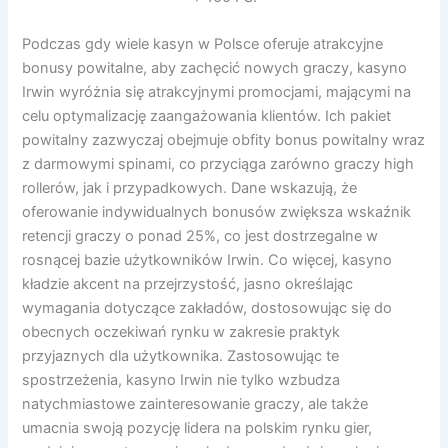
Podczas gdy wiele kasyn w Polsce oferuje atrakcyjne
bonusy powitalne, aby zachęcić nowych graczy, kasyno
Irwin wyróżnia się atrakcyjnymi promocjami, mającymi na
celu optymalizację zaangażowania klientów. Ich pakiet
powitalny zazwyczaj obejmuje obfity bonus powitalny wraz
z darmowymi spinami, co przyciąga zarówno graczy high
rollerów, jak i przypadkowych. Dane wskazują, że
oferowanie indywidualnych bonusów zwiększa wskaźnik
retencji graczy o ponad 25%, co jest dostrzegalne w
rosnącej bazie użytkowników Irwin. Co więcej, kasyno
kładzie akcent na przejrzystość, jasno określając
wymagania dotyczące zakładów, dostosowując się do
obecnych oczekiwań rynku w zakresie praktyk
przyjaznych dla użytkownika. Zastosowując te
spostrzeżenia, kasyno Irwin nie tylko wzbudza
natychmiastowe zainteresowanie graczy, ale także
umacnia swoją pozycję lidera na polskim rynku gier,