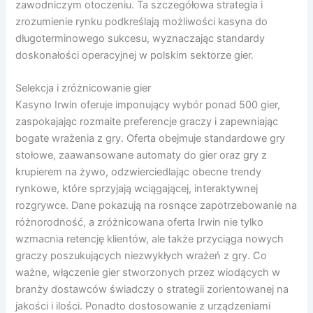
zawodniczym otoczeniu. Ta szczegółowa strategia i
zrozumienie rynku podkreślają możliwości kasyna do
długoterminowego sukcesu, wyznaczając standardy
doskonałości operacyjnej w polskim sektorze gier.
Selekcja i zróżnicowanie gier
Kasyno Irwin oferuje imponujący wybór ponad 500 gier,
zaspokajając rozmaite preferencje graczy i zapewniając
bogate wrażenia z gry. Oferta obejmuje standardowe gry
stołowe, zaawansowane automaty do gier oraz gry z
krupierem na żywo, odzwierciedlając obecne trendy
rynkowe, które sprzyjają wciągającej, interaktywnej
rozgrywce. Dane pokazują na rosnące zapotrzebowanie na
różnorodność, a zróżnicowana oferta Irwin nie tylko
wzmacnia retencję klientów, ale także przyciąga nowych
graczy poszukujących niezwykłych wrażeń z gry. Co
ważne, włączenie gier stworzonych przez wiodących w
branży dostawców świadczy o strategii zorientowanej na
jakości i ilości. Ponadto dostosowanie z urządzeniami