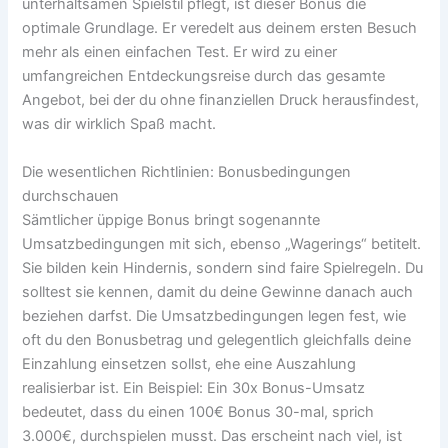
unterhaltsamen Spielstil pflegt, ist dieser Bonus die
optimale Grundlage. Er veredelt aus deinem ersten Besuch
mehr als einen einfachen Test. Er wird zu einer
umfangreichen Entdeckungsreise durch das gesamte
Angebot, bei der du ohne finanziellen Druck herausfindest,
was dir wirklich Spaß macht.
Die wesentlichen Richtlinien: Bonusbedingungen
durchschauen
Sämtlicher üppige Bonus bringt sogenannte
Umsatzbedingungen mit sich, ebenso „Wagerings“ betitelt.
Sie bilden kein Hindernis, sondern sind faire Spielregeln. Du
solltest sie kennen, damit du deine Gewinne danach auch
beziehen darfst. Die Umsatzbedingungen legen fest, wie
oft du den Bonusbetrag und gelegentlich gleichfalls deine
Einzahlung einsetzen sollst, ehe eine Auszahlung
realisierbar ist. Ein Beispiel: Ein 30x Bonus-Umsatz
bedeutet, dass du einen 100€ Bonus 30-mal, sprich
3.000€, durchspielen musst. Das erscheint nach viel, ist