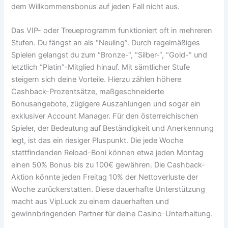
dem Willkommensbonus auf jeden Fall nicht aus.
Das VIP- oder Treueprogramm funktioniert oft in mehreren
Stufen. Du fängst an als “Neuling”. Durch regelmäßiges
Spielen gelangst du zum “Bronze-“, “Silber-“, “Gold-” und
letztlich “Platin”-Mitglied hinauf. Mit sämtlicher Stufe
steigern sich deine Vorteile. Hierzu zählen höhere
Cashback-Prozentsätze, maßgeschneiderte
Bonusangebote, zügigere Auszahlungen und sogar ein
exklusiver Account Manager. Für den österreichischen
Spieler, der Bedeutung auf Beständigkeit und Anerkennung
legt, ist das ein riesiger Pluspunkt. Die jede Woche
stattfindenden Reload-Boni können etwa jeden Montag
einen 50% Bonus bis zu 100€ gewähren. Die Cashback-
Aktion könnte jeden Freitag 10% der Nettoverluste der
Woche zurückerstatten. Diese dauerhafte Unterstützung
macht aus VipLuck zu einem dauerhaften und
gewinnbringenden Partner für deine Casino-Unterhaltung.