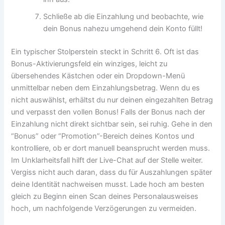
Schließe ab die Einzahlung und beobachte, wie
dein Bonus nahezu umgehend dein Konto füllt!
Ein typischer Stolperstein steckt in Schritt 6. Oft ist das
Bonus-Aktivierungsfeld ein winziges, leicht zu
übersehendes Kästchen oder ein Dropdown-Menü
unmittelbar neben dem Einzahlungsbetrag. Wenn du es
nicht auswählst, erhältst du nur deinen eingezahlten Betrag
und verpasst den vollen Bonus! Falls der Bonus nach der
Einzahlung nicht direkt sichtbar sein, sei ruhig. Gehe in den
“Bonus” oder “Promotion”-Bereich deines Kontos und
kontrolliere, ob er dort manuell beansprucht werden muss.
Im Unklarheitsfall hilft der Live-Chat auf der Stelle weiter.
Vergiss nicht auch daran, dass du für Auszahlungen später
deine Identität nachweisen musst. Lade hoch am besten
gleich zu Beginn einen Scan deines Personalausweises
hoch, um nachfolgende Verzögerungen zu vermeiden.