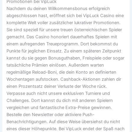
Promotionen bei VipLuck
Nachdem du deinen Willkommensbonus erfolgreich
abgeschlossen hast, eröffnet sich bei VipLuck Casino eine
komplette Welt voller zusätzlicher lukrativer Promotionen.
Sie sind speziell für unsere treuen österreichischen Spieler
gemacht. Das Casino honoriert dauerhaftes Spielen mit
einem aufregenden Treueprogramm. Dort bekommst du
Punkte für jeglichen Einsatz. Zu einem späteren Zeitpunkt
kannst du sie gegen Bonusguthaben, Freispiele oder sogar
tatsächliche Prämien einlösen. Außerdem warten
regelmäßige Reload-Boni, die dein Konto an definierten
Wochentagen aufstocken. Cashback-Aktionen zahlen dir
einen Prozentsatz deiner Verluste der Woche rück.
Verpasse auch nicht unsere exklusiven Turniere und
Challenges. Dort kannst du dich mit anderen Spielern
vergleichen und fantastische Extra-Preise gewinnen.
Bestelle den Newsletter oder aktiviere Push-
Benachrichtigungen. Auf diese Weise übersiehst du nicht
eines dieser Höhepunkte. Bei VipLuck endet der Spaß nach