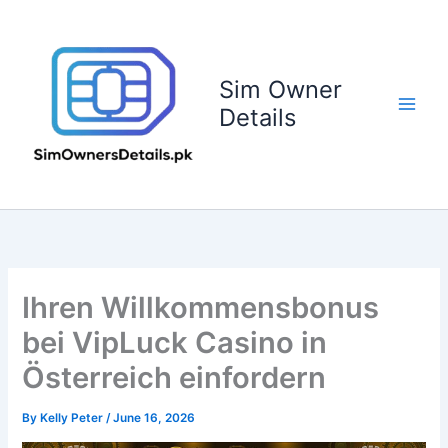
Skip
to
content
Sim Owner
Details
Ihren Willkommensbonus
bei VipLuck Casino in
Österreich einfordern
By
Kelly Peter
/
June 16, 2026