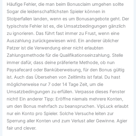
Häufige Fehler, die man beim Bonusclaim umgehen sollte
Sogar die leidenschaftlichsten Spieler können in
Stolperfallen landen, wenn es um Bonusangebote geht. Der
typischste Fehler ist es, die Umsatzbedingungen gänzlich
zu ignorieren. Das führt fast immer zu Frust, wenn eine
Auszahlung zurückgewiesen wird. Ein anderer üblicher
Patzer ist die Verwendung einer nicht erlaubten
Zahlungsmethode für die Qualifikationseinzahlung. Stelle
immer dafür, dass deine präferierte Methode, ob nun
Paysafecard oder Banküberweisung, für den Bonus gültig
ist. Auch das Übersehen von Zeitlimits ist fatal. Du hast
möglicherweise nur 7 oder 14 Tage Zeit, um die
Umsatzbedingungen zu erfüllen. Verpasse dieses Fenster
nicht! Ein anderer Tipp: Eröffne niemals mehrere Konten,
um den Bonus mehrfach zu beanspruchen. VipLuck erlaubt
nur ein Konto pro Spieler. Solche Versuche leiten zur
Sperrung aller Konten und zum Verlust aller Gewinne. Agier
fair und clever.