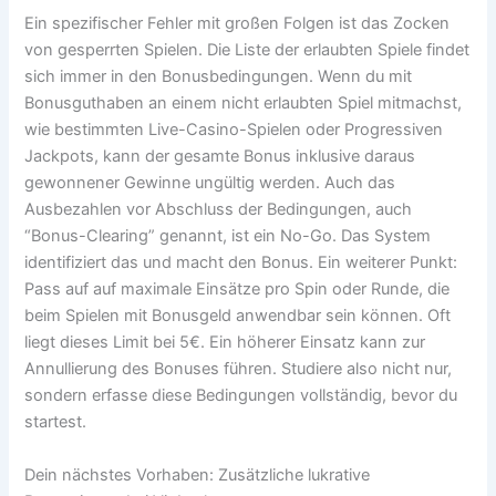
Ein spezifischer Fehler mit großen Folgen ist das Zocken
von gesperrten Spielen. Die Liste der erlaubten Spiele findet
sich immer in den Bonusbedingungen. Wenn du mit
Bonusguthaben an einem nicht erlaubten Spiel mitmachst,
wie bestimmten Live-Casino-Spielen oder Progressiven
Jackpots, kann der gesamte Bonus inklusive daraus
gewonnener Gewinne ungültig werden. Auch das
Ausbezahlen vor Abschluss der Bedingungen, auch
“Bonus-Clearing” genannt, ist ein No-Go. Das System
identifiziert das und macht den Bonus. Ein weiterer Punkt:
Pass auf auf maximale Einsätze pro Spin oder Runde, die
beim Spielen mit Bonusgeld anwendbar sein können. Oft
liegt dieses Limit bei 5€. Ein höherer Einsatz kann zur
Annullierung des Bonuses führen. Studiere also nicht nur,
sondern erfasse diese Bedingungen vollständig, bevor du
startest.
Dein nächstes Vorhaben: Zusätzliche lukrative