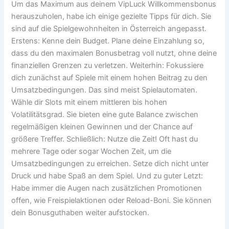
Um das Maximum aus deinem VipLuck Willkommensbonus
herauszuholen, habe ich einige gezielte Tipps für dich. Sie
sind auf die Spielgewohnheiten in Österreich angepasst.
Erstens: Kenne dein Budget. Plane deine Einzahlung so,
dass du den maximalen Bonusbetrag voll nutzt, ohne deine
finanziellen Grenzen zu verletzen. Weiterhin: Fokussiere
dich zunächst auf Spiele mit einem hohen Beitrag zu den
Umsatzbedingungen. Das sind meist Spielautomaten.
Wähle dir Slots mit einem mittleren bis hohen
Volatilitätsgrad. Sie bieten eine gute Balance zwischen
regelmäßigen kleinen Gewinnen und der Chance auf
größere Treffer. Schließlich: Nutze die Zeit! Oft hast du
mehrere Tage oder sogar Wochen Zeit, um die
Umsatzbedingungen zu erreichen. Setze dich nicht unter
Druck und habe Spaß an dem Spiel. Und zu guter Letzt:
Habe immer die Augen nach zusätzlichen Promotionen
offen, wie Freispielaktionen oder Reload-Boni. Sie können
dein Bonusguthaben weiter aufstocken.