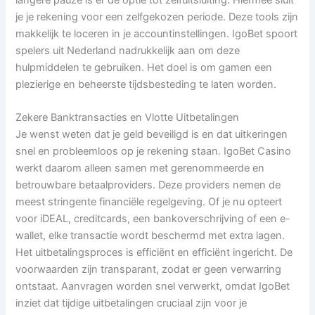
je je rekening voor een zelfgekozen periode. Deze tools zijn
makkelijk te loceren in je accountinstellingen. IgoBet spoort
spelers uit Nederland nadrukkelijk aan om deze
hulpmiddelen te gebruiken. Het doel is om gamen een
plezierige en beheerste tijdsbesteding te laten worden.
Zekere Banktransacties en Vlotte Uitbetalingen
Je wenst weten dat je geld beveiligd is en dat uitkeringen
snel en probleemloos op je rekening staan. IgoBet Casino
werkt daarom alleen samen met gerenommeerde en
betrouwbare betaalproviders. Deze providers nemen de
meest stringente financiële regelgeving. Of je nu opteert
voor iDEAL, creditcards, een bankoverschrijving of een e-
wallet, elke transactie wordt beschermd met extra lagen.
Het uitbetalingsproces is efficiënt en efficiënt ingericht. De
voorwaarden zijn transparant, zodat er geen verwarring
ontstaat. Aanvragen worden snel verwerkt, omdat IgoBet
inziet dat tijdige uitbetalingen cruciaal zijn voor je