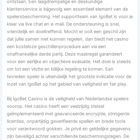
ontstaan. Een laagdrempelige en deskundige
klantenservice is bijgevolg een essentieel element van de
spelersbescherming. Het supportteam van IgoBet is voor je
klaar via live chat en e-mail. De ondersteuning is snel,
vriendelijk en doeltreffend. Mocht er ooit een geschil zijn
dat jullie samen niet kunnen regelen, dan biedt het casino
een kosteloze geschillenprocedure aan via een
onafhankelijke derde partij. Deze maatregel garandeert
voor een eerlijke en objectieve evaluatie. Het doel is steeds
om tot een vlotte en billijke regeling te komen. Een
tevreden speler is uiteindelijk het grootste indicatie voor de
inzet van IgoBet op het gebied van veiligheid en fair play.
Bij IgoBet Casino is de veiligheid van Nederlandse spelers
voorop. Het casino heeft een veelzijdig stelsel
geïmplementeerd met geavanceerde encryptie, stringente
licenties, onpartijdig geverifieerde spellen en brede tools
voor verantwoord gokken. Je privé en geldelijke gegevens
zijn beveiligd achter verschillende beschermingslagen. De