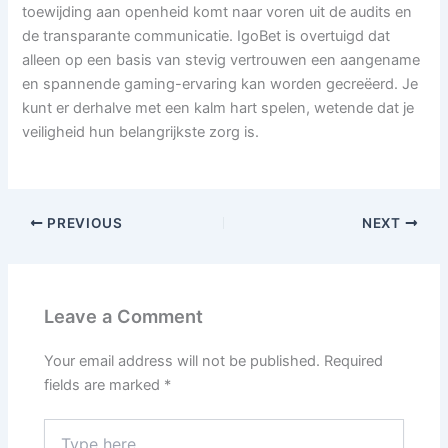
toewijding aan openheid komt naar voren uit de audits en
de transparante communicatie. IgoBet is overtuigd dat
alleen op een basis van stevig vertrouwen een aangename
en spannende gaming-ervaring kan worden gecreëerd. Je
kunt er derhalve met een kalm hart spelen, wetende dat je
veiligheid hun belangrijkste zorg is.
PREVIOUS
NEXT
Leave a Comment
Your email address will not be published.
Required
fields are marked
*
Type
here..