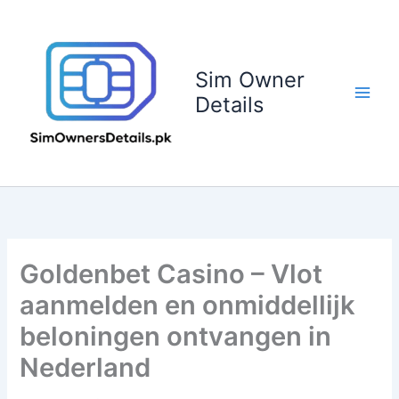
Skip
to
content
Sim Owner
Details
Goldenbet Casino – Vlot
aanmelden en onmiddellijk
beloningen ontvangen in
Nederland