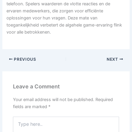
telefoon. Spelers waarderen de vlotte reacties en de
ervaren medewerkers, die zorgen voor efficiënte
oplossingen voor hun vragen. Deze mate van
toegankelijkheid verbetert de algehele game-ervaring flink
voor alle betrokkenen.
PREVIOUS
NEXT
Leave a Comment
Your email address will not be published.
Required
fields are marked
*
Type
here..