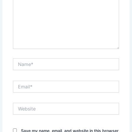
Name*
Email*
Website
Save my name, email, and website in this browser