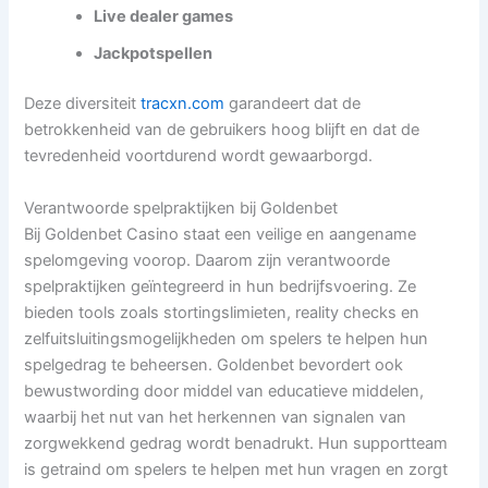
Live dealer games
Jackpotspellen
Deze diversiteit
tracxn.com
garandeert dat de
betrokkenheid van de gebruikers hoog blijft en dat de
tevredenheid voortdurend wordt gewaarborgd.
Verantwoorde spelpraktijken bij Goldenbet
Bij Goldenbet Casino staat een veilige en aangename
spelomgeving voorop. Daarom zijn verantwoorde
spelpraktijken geïntegreerd in hun bedrijfsvoering. Ze
bieden tools zoals stortingslimieten, reality checks en
zelfuitsluitingsmogelijkheden om spelers te helpen hun
spelgedrag te beheersen. Goldenbet bevordert ook
bewustwording door middel van educatieve middelen,
waarbij het nut van het herkennen van signalen van
zorgwekkend gedrag wordt benadrukt. Hun supportteam
is getraind om spelers te helpen met hun vragen en zorgt