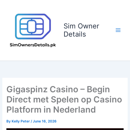
Skip
to
content
Sim Owner
Details
Gigaspinz Casino – Begin
Direct met Spelen op Casino
Platform in Nederland
By
Kelly Peter
/
June 16, 2026