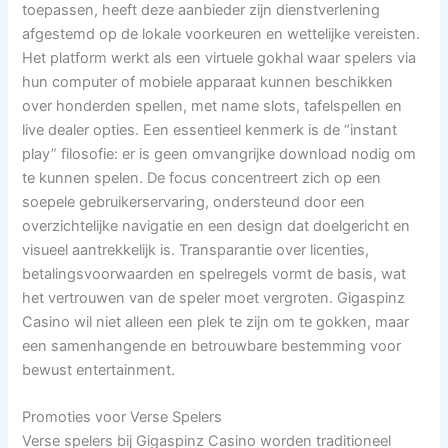
toepassen, heeft deze aanbieder zijn dienstverlening
afgestemd op de lokale voorkeuren en wettelijke vereisten.
Het platform werkt als een virtuele gokhal waar spelers via
hun computer of mobiele apparaat kunnen beschikken
over honderden spellen, met name slots, tafelspellen en
live dealer opties. Een essentieel kenmerk is de “instant
play” filosofie: er is geen omvangrijke download nodig om
te kunnen spelen. De focus concentreert zich op een
soepele gebruikerservaring, ondersteund door een
overzichtelijke navigatie en een design dat doelgericht en
visueel aantrekkelijk is. Transparantie over licenties,
betalingsvoorwaarden en spelregels vormt de basis, wat
het vertrouwen van de speler moet vergroten. Gigaspinz
Casino wil niet alleen een plek te zijn om te gokken, maar
een samenhangende en betrouwbare bestemming voor
bewust entertainment.
Promoties voor Verse Spelers
Verse spelers bij Gigaspinz Casino worden traditioneel