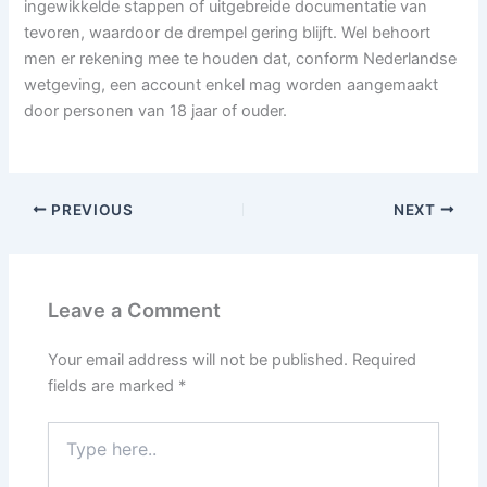
ingewikkelde stappen of uitgebreide documentatie van
tevoren, waardoor de drempel gering blijft. Wel behoort
men er rekening mee te houden dat, conform Nederlandse
wetgeving, een account enkel mag worden aangemaakt
door personen van 18 jaar of ouder.
PREVIOUS
NEXT
Leave a Comment
Your email address will not be published.
Required
fields are marked
*
Type
here..