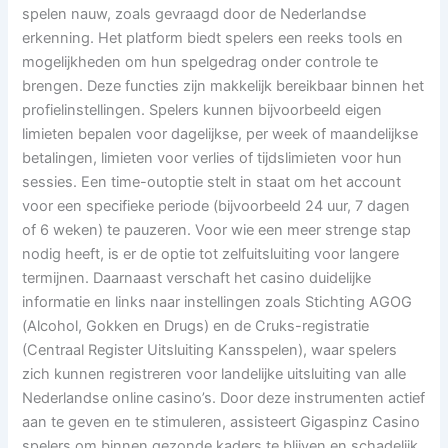
spelen nauw, zoals gevraagd door de Nederlandse
erkenning. Het platform biedt spelers een reeks tools en
mogelijkheden om hun spelgedrag onder controle te
brengen. Deze functies zijn makkelijk bereikbaar binnen het
profielinstellingen. Spelers kunnen bijvoorbeeld eigen
limieten bepalen voor dagelijkse, per week of maandelijkse
betalingen, limieten voor verlies of tijdslimieten voor hun
sessies. Een time-outoptie stelt in staat om het account
voor een specifieke periode (bijvoorbeeld 24 uur, 7 dagen
of 6 weken) te pauzeren. Voor wie een meer strenge stap
nodig heeft, is er de optie tot zelfuitsluiting voor langere
termijnen. Daarnaast verschaft het casino duidelijke
informatie en links naar instellingen zoals Stichting AGOG
(Alcohol, Gokken en Drugs) en de Cruks-registratie
(Centraal Register Uitsluiting Kansspelen), waar spelers
zich kunnen registreren voor landelijke uitsluiting van alle
Nederlandse online casino’s. Door deze instrumenten actief
aan te geven en te stimuleren, assisteert Gigaspinz Casino
spelers om binnen gezonde kaders te blijven en schadelijk