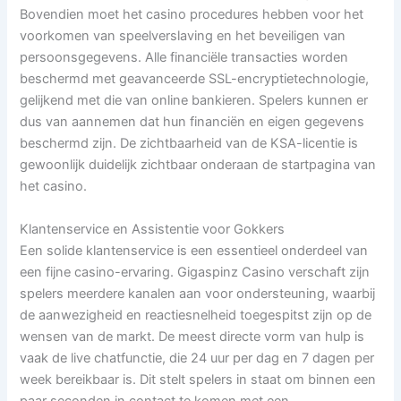
Bovendien moet het casino procedures hebben voor het
voorkomen van speelverslaving en het beveiligen van
persoonsgegevens. Alle financiële transacties worden
beschermd met geavanceerde SSL-encryptietechnologie,
gelijkend met die van online bankieren. Spelers kunnen er
dus van aannemen dat hun financiën en eigen gegevens
beschermd zijn. De zichtbaarheid van de KSA-licentie is
gewoonlijk duidelijk zichtbaar onderaan de startpagina van
het casino.
Klantenservice en Assistentie voor Gokkers
Een solide klantenservice is een essentieel onderdeel van
een fijne casino-ervaring. Gigaspinz Casino verschaft zijn
spelers meerdere kanalen aan voor ondersteuning, waarbij
de aanwezigheid en reactiesnelheid toegespitst zijn op de
wensen van de markt. De meest directe vorm van hulp is
vaak de live chatfunctie, die 24 uur per dag en 7 dagen per
week bereikbaar is. Dit stelt spelers in staat om binnen een
paar seconden in contact te komen met een