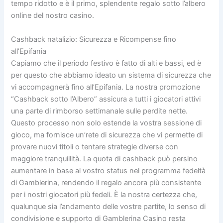
tempo ridotto e è il primo, splendente regalo sotto l’albero
online del nostro casino.
Cashback natalizio: Sicurezza e Ricompense fino
all’Epifania
Capiamo che il periodo festivo è fatto di alti e bassi, ed è
per questo che abbiamo ideato un sistema di sicurezza che
vi accompagnerà fino all’Epifania. La nostra promozione
“Cashback sotto l’Albero” assicura a tutti i giocatori attivi
una parte di rimborso settimanale sulle perdite nette.
Questo processo non solo estende la vostra sessione di
gioco, ma fornisce un’rete di sicurezza che vi permette di
provare nuovi titoli o tentare strategie diverse con
maggiore tranquillità. La quota di cashback può persino
aumentare in base al vostro status nel programma fedeltà
di Gamblerina, rendendo il regalo ancora più consistente
per i nostri giocatori più fedeli. È la nostra certezza che,
qualunque sia l’andamento delle vostre partite, lo senso di
condivisione e supporto di Gamblerina Casino resta