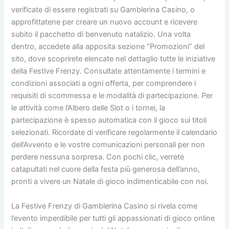
verificate di essere registrati su Gamblerina Casino, o
approfittatene per creare un nuovo account e ricevere
subito il pacchetto di benvenuto natalizio. Una volta
dentro, accedete alla apposita sezione “Promozioni” del
sito, dove scoprirete elencate nel dettaglio tutte le iniziative
della Festive Frenzy. Consultate attentamente i termini e
condizioni associati a ogni offerta, per comprendere i
requisiti di scommessa e le modalità di partecipazione. Per
le attività come l’Albero delle Slot o i tornei, la
partecipazione è spesso automatica con il gioco sui titoli
selezionati. Ricordate di verificare regolarmente il calendario
dell’Avvento e le vostre comunicazioni personali per non
perdere nessuna sorpresa. Con pochi clic, verrete
catapultati nel cuore della festa più generosa dell’anno,
pronti a vivere un Natale di gioco indimenticabile con noi.
La Festive Frenzy di Gamblerina Casino si rivela come
l’evento imperdibile per tutti gli appassionati di gioco online