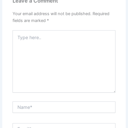
Leave a Comment
Your email address will not be published.
Required
fields are marked
*
Type
here..
Name*
Email*