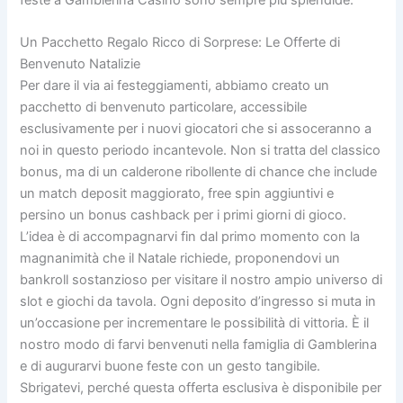
Un Pacchetto Regalo Ricco di Sorprese: Le Offerte di
Benvenuto Natalizie
Per dare il via ai festeggiamenti, abbiamo creato un
pacchetto di benvenuto particolare, accessibile
esclusivamente per i nuovi giocatori che si assoceranno a
noi in questo periodo incantevole. Non si tratta del classico
bonus, ma di un calderone ribollente di chance che include
un match deposit maggiorato, free spin aggiuntivi e
persino un bonus cashback per i primi giorni di gioco.
L’idea è di accompagnarvi fin dal primo momento con la
magnanimità che il Natale richiede, proponendovi un
bankroll sostanzioso per visitare il nostro ampio universo di
slot e giochi da tavola. Ogni deposito d’ingresso si muta in
un’occasione per incrementare le possibilità di vittoria. È il
nostro modo di farvi benvenuti nella famiglia di Gamblerina
e di augurarvi buone feste con un gesto tangibile.
Sbrigatevi, perché questa offerta esclusiva è disponibile per