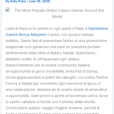
By
Kelly Peter
/
June 26, 2026
L’aria di festa si fa sentire in ogni parte d’Italia, e
Gamblerina
Casinò Bonus Massimo
Casino non poteva restare
indietro. Siamo lieti di presentare l’arrivo di una promozione
stagionale così generosa che pare un presente portato
direttamente dalla slitta di Babbo Natale. Quest’anno,
abbiamo scelto di oltrepassare ogni attesa,
impacchettando per la nostra community italiana
un’opportunità di gioco incredibile, arricchita di bonus,
tornei appassionanti e premi da capogiro. La nostra Festive
Frenzy è ideata per convertire ogni sessione di gioco in
una celebrazione, riempiendo le vostre serate di adrenalina
e opportunità. Siate pronti a aprire un’avventura unica, dove
lo spirito natalizio si fonde con il brivido delle vincite.
Cominciamo questo viaggio magico insieme, perché le
feste a Gamblerina Casino sono sempre più splendide.