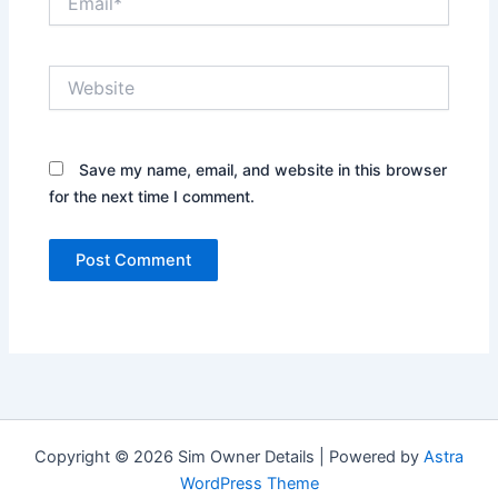
Website
Save my name, email, and website in this browser
for the next time I comment.
Copyright © 2026 Sim Owner Details | Powered by
Astra
WordPress Theme