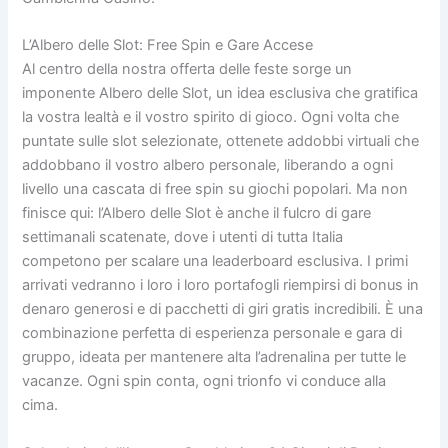
L’Albero delle Slot: Free Spin e Gare Accese
Al centro della nostra offerta delle feste sorge un
imponente Albero delle Slot, un idea esclusiva che gratifica
la vostra lealtà e il vostro spirito di gioco. Ogni volta che
puntate sulle slot selezionate, ottenete addobbi virtuali che
addobbano il vostro albero personale, liberando a ogni
livello una cascata di free spin su giochi popolari. Ma non
finisce qui: l’Albero delle Slot è anche il fulcro di gare
settimanali scatenate, dove i utenti di tutta Italia
competono per scalare una leaderboard esclusiva. I primi
arrivati vedranno i loro i loro portafogli riempirsi di bonus in
denaro generosi e di pacchetti di giri gratis incredibili. È una
combinazione perfetta di esperienza personale e gara di
gruppo, ideata per mantenere alta l’adrenalina per tutte le
vacanze. Ogni spin conta, ogni trionfo vi conduce alla
cima.