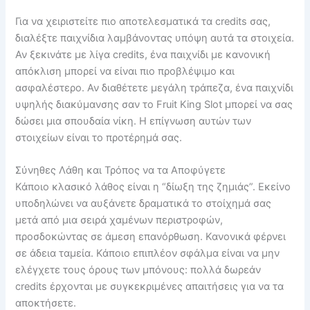
Για να χειριστείτε πιο αποτελεσματικά τα credits σας,
διαλέξτε παιχνίδια λαμβάνοντας υπόψη αυτά τα στοιχεία.
Αν ξεκινάτε με λίγα credits, ένα παιχνίδι με κανονική
απόκλιση μπορεί να είναι πιο προβλέψιμο και
ασφαλέστερο. Αν διαθέτετε μεγάλη τράπεζα, ένα παιχνίδι
υψηλής διακύμανσης σαν το Fruit King Slot μπορεί να σας
δώσει μια σπουδαία νίκη. Η επίγνωση αυτών των
στοιχείων είναι το προτέρημά σας.
Σύνηθες Λάθη και Τρόπος να τα Αποφύγετε
Κάποιο κλασικό λάθος είναι η “δίωξη της ζημιάς”. Εκείνο
υποδηλώνει να αυξάνετε δραματικά το στοίχημά σας
μετά από μια σειρά χαμένων περιστροφών,
προσδοκώντας σε άμεση επανόρθωση. Κανονικά φέρνει
σε άδεια ταμεία. Κάποιο επιπλέον σφάλμα είναι να μην
ελέγχετε τους όρους των μπόνους: πολλά δωρεάν
credits έρχονται με συγκεκριμένες απαιτήσεις για να τα
αποκτήσετε.