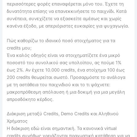
περισσότερες φορές επαναφέρεται μόνο του. Έχετε τη
δυνατότητα επίσης να επανεκκινήσετε το παιχνίδι. Κατά
συνέπεια, συνεχίζετε να εξασκείτε αμέσως και χωρίς
κανένα έξοδο, με απεριόριστες ευκαιρίες για ψυχαγωγία.
Πώς καθορίζω το ιδανικό ποσό στοιχήματος για τα
credits μου;
Ένα καλός οδηγός είναι να στοιχηματίζετε ένα μικρό
ποσοστό του συνολικού σας υπολοίπου, ας πούμε 1%
έως 2%. Αν έχετε 10.000 credits, ένα στοίχημα 100 έως
200 credits θεωρείται σωστό. Προσαρμόστε το ανάλογα
με τη αστάθεια του παιχνιδιού και το τι ψάχνετε:
μακροπρόθεσμη απόλαυση ή μια δοκιμή για μια μεγάλη
απροσδόκητο κέρδος.
Διάκριση μεταξύ Credits, Demo Credits και Αληθινού
Χρήματος
Η διάκριση εδώ είναι σημαντική. Τα κανονικά virtual
credits συνήθως χρειάζονται πραγματική κατάθεση για να