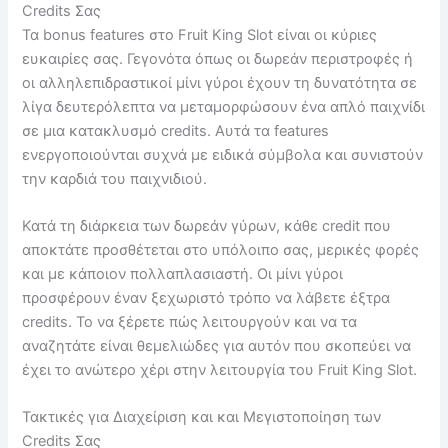
Credits Σας
Τα bonus features στο Fruit King Slot είναι οι κύριες
ευκαιρίες σας. Γεγονότα όπως οι δωρεάν περιστροφές ή
οι αλληλεπιδραστικοί μίνι γύροι έχουν τη δυνατότητα σε
λίγα δευτερόλεπτα να μεταμορφώσουν ένα απλό παιχνίδι
σε μια κατακλυσμό credits. Αυτά τα features
ενεργοποιούνται συχνά με ειδικά σύμβολα και συνιστούν
την καρδιά του παιχνιδιού.
Κατά τη διάρκεια των δωρεάν γύρων, κάθε credit που
αποκτάτε προσθέτεται στο υπόλοιπο σας, μερικές φορές
και με κάποιον πολλαπλασιαστή. Οι μίνι γύροι
προσφέρουν έναν ξεχωριστό τρόπο να λάβετε έξτρα
credits. Το να ξέρετε πώς λειτουργούν και να τα
αναζητάτε είναι θεμελιώδες για αυτόν που σκοπεύει να
έχει το ανώτερο χέρι στην λειτουργία του Fruit King Slot.
Τακτικές για Διαχείριση και και Μεγιστοποίηση των
Credits Σας