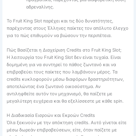
αδρεναλίνης.
Το Fruit King Slot παρέχει και τις δύο δυνατότητες,
παρέχοντας στους Έλληνες παίκτες τον απόλυτο έλεγχο
για το πώς επιθυμούν να βιώσουν την περιπέτεια.
Πώς Βασίζεται η Διαχείριση Credits στο Fruit King Slot;
Η λειτουργία του Fruit King Slot δεν είναι τυχαία. Είναι
δομημένη για να συντηρεί το πάθος ζωντανό και να
επιβραβεύει τους παίκτες που λαμβάνουν μέρος. Τα
credits κυκλοφορούν μέσω διαφόρων δραστηριότητων,
αποτελώντας ένα ζωντανό οικοσύστημα. Αν
αντιληφθείτε αυτόν τον μηχανισμό, θα παίζετε με
μεγαλύτερη ευχέρεια και θα εξελίσσεστε με κάθε spin.
Η Διαδικασία Εισροών και Εκροών Credits
Όλα ξεκινούν με την απόκτηση credits. Αυτό γίνεται είτε
μέσω δωρεάν επιβραβεύσεων, είτε, όταν παίζετε με