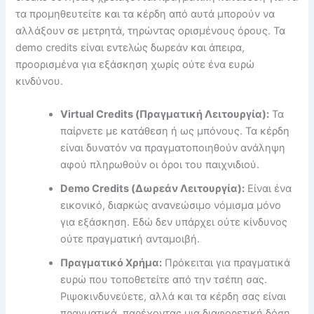
τα προμηθευτείτε και τα κέρδη από αυτά μπορούν να
αλλάξουν σε μετρητά, τηρώντας ορισμένους όρους. Τα
demo credits είναι εντελώς δωρεάν και άπειρα,
προορισμένα για εξάσκηση χωρίς ούτε ένα ευρώ
κινδύνου.
Virtual Credits (Πραγματική Λειτουργία):
Τα
παίρνετε με κατάθεση ή ως μπόνους. Τα κέρδη
είναι δυνατόν να πραγματοποιηθούν ανάληψη
αφού πληρωθούν οι όροι του παιχνιδιού.
Demo Credits (Δωρεάν Λειτουργία):
Είναι ένα
εικονικό, διαρκώς ανανεώσιμο νόμισμα μόνο
για εξάσκηση. Εδώ δεν υπάρχει ούτε κίνδυνος
ούτε πραγματική ανταμοιβή.
Πραγματικό Χρήμα:
Πρόκειται για πραγματικά
ευρώ που τοποθετείτε από την τσέπη σας.
Ριψοκινδυνεύετε, αλλά και τα κέρδη σας είναι
πραγματικά, παρέχοντας μια διαφορετική δόση