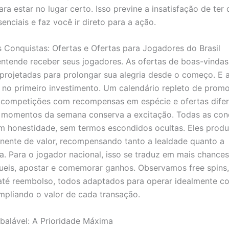
ra estar no lugar certo. Isso previne a insatisfação de ter
enciais e faz você ir direto para a ação.
 Conquistas: Ofertas e Ofertas para Jogadores do Brasil
entende receber seus jogadores. As ofertas de boas-vindas
 projetadas para prolongar sua alegria desde o começo. E 
 no primeiro investimento. Um calendário repleto de prom
 competições com recompensas em espécie e ofertas dife
 momentos da semana conserva a excitação. Todas as con
m honestidade, sem termos escondidos ocultas. Eles pro
nente de valor, recompensando tanto a lealdade quanto a
a. Para o jogador nacional, isso se traduz em mais chances
ueis, apostar e comemorar ganhos. Observamos free spins
até reembolso, todos adaptados para operar idealmente 
 ampliando o valor de cada transação.
abalável: A Prioridade Máxima