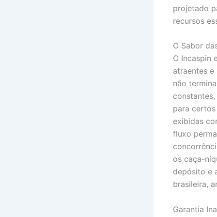
projetado pa
recursos ess
O Sabor das
O Incaspin 
atraentes e
não termina
constantes,
para certos
exibidas co
fluxo perma
concorrênci
os caça-níq
depósito e 
brasileira,
Garantia In