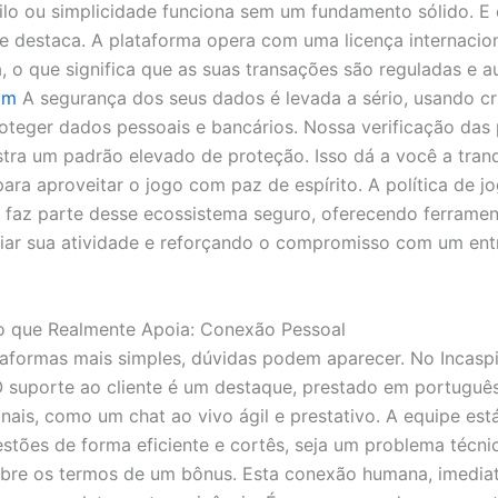
lo ou simplicidade funciona sem um fundamento sólido. E 
se destaca. A plataforma opera com uma licença internacio
, o que significa que as suas transações são reguladas e a
om
A segurança dos seus dados é levada a sério, usando cr
oteger dados pessoais e bancários. Nossa verificação das 
tra um padrão elevado de proteção. Isso dá a você a tranq
para aproveitar o jogo com paz de espírito. A política de j
 faz parte desse ecossistema seguro, oferecendo ferramen
iar sua atividade e reforçando o compromisso com um ent
o que Realmente Apoia: Conexão Pessoal
taformas mais simples, dúvidas podem aparecer. No Incasp
O suporte ao cliente é um destaque, prestado em portuguê
anais, como um chat ao vivo ágil e prestativo. A equipe est
estões de forma eficiente e cortês, seja um problema técn
bre os termos de um bônus. Esta conexão humana, imedia