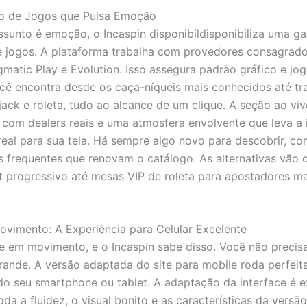
io de Jogos que Pulsa Emoção
sunto é emoção, o Incaspin disponibildisponibiliza uma g
e jogos. A plataforma trabalha com provedores consagrad
gmatic Play e Evolution. Isso assegura padrão gráfico e jog
ocê encontra desde os caça-níqueis mais conhecidos até tra
ack e roleta, tudo ao alcance de um clique. A seção ao vi
 com dealers reais e uma atmosfera envolvente que leva a 
real para sua tela. Há sempre algo novo para descobrir, c
 frequentes que renovam o catálogo. As alternativas vão 
 progressivo até mesas VIP de roleta para apostadores ma
vimento: A Experiência para Celular Excelente
e em movimento, e o Incaspin sabe disso. Você não precis
grande. A versão adaptada do site para mobile roda perfei
o seu smartphone ou tablet. A adaptação da interface é e
da a fluidez, o visual bonito e as características da versã