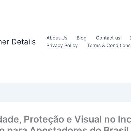
About Us
Blog
Contact us
er Details
Privacy Policy
Terms & Conditions
idade, Proteção e Visual no In
o para Apostadores do Brasil