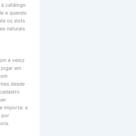
 à catálogo
de e quando
te os slots
es naturais
pin é veloz
 jogar em
 com
ntes desde
 cadastro
uer
e importa: a
 por
ora.