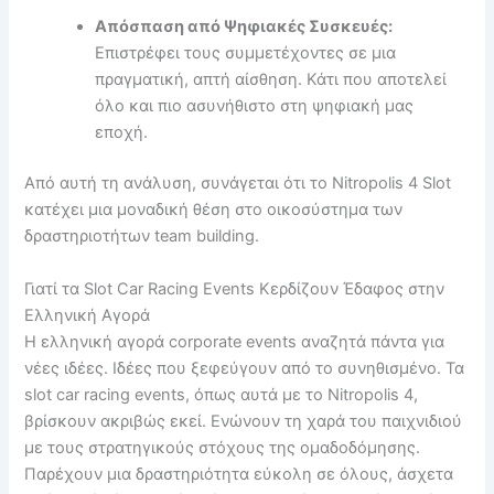
Απόσπαση από Ψηφιακές Συσκευές:
Επιστρέφει τους συμμετέχοντες σε μια
πραγματική, απτή αίσθηση. Κάτι που αποτελεί
όλο και πιο ασυνήθιστο στη ψηφιακή μας
εποχή.
Από αυτή τη ανάλυση, συνάγεται ότι το Nitropolis 4 Slot
κατέχει μια μοναδική θέση στο οικοσύστημα των
δραστηριοτήτων team building.
Γιατί τα Slot Car Racing Events Κερδίζουν Έδαφος στην
Ελληνική Αγορά
Η ελληνική αγορά corporate events αναζητά πάντα για
νέες ιδέες. Ιδέες που ξεφεύγουν από το συνηθισμένο. Τα
slot car racing events, όπως αυτά με το Nitropolis 4,
βρίσκουν ακριβώς εκεί. Ενώνουν τη χαρά του παιχνιδιού
με τους στρατηγικούς στόχους της ομαδοδόμησης.
Παρέχουν μια δραστηριότητα εύκολη σε όλους, άσχετα