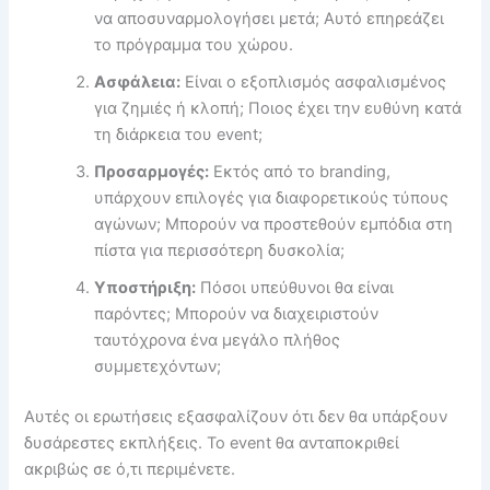
να αποσυναρμολογήσει μετά; Αυτό επηρεάζει
το πρόγραμμα του χώρου.
Ασφάλεια:
Είναι ο εξοπλισμός ασφαλισμένος
για ζημιές ή κλοπή; Ποιος έχει την ευθύνη κατά
τη διάρκεια του event;
Προσαρμογές:
Εκτός από το branding,
υπάρχουν επιλογές για διαφορετικούς τύπους
αγώνων; Μπορούν να προστεθούν εμπόδια στη
πίστα για περισσότερη δυσκολία;
Υποστήριξη:
Πόσοι υπεύθυνοι θα είναι
παρόντες; Μπορούν να διαχειριστούν
ταυτόχρονα ένα μεγάλο πλήθος
συμμετεχόντων;
Αυτές οι ερωτήσεις εξασφαλίζουν ότι δεν θα υπάρξουν
δυσάρεστες εκπλήξεις. Το event θα ανταποκριθεί
ακριβώς σε ό,τι περιμένετε.