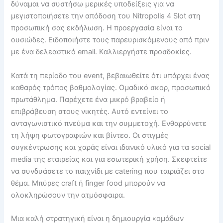
δύναμαι να συστήσω μερικές υποδείξεις για να
μεγιστοποιήσετε την απόδοση του Nitropolis 4 Slot στη
προσωπική σας εκδήλωση. Η προεργασία είναι το
ουσιώδες. Ειδοποιήστε τους παρευρισκόμενους από πριν
με ένα δελεαστικό email. Καλλιεργήστε προσδοκίες.
Κατά τη περίοδο του event, βεβαιωθείτε ότι υπάρχει ένας
καθαρός τρόπος βαθμολογίας. Ομαδικό σκορ, προσωπικό
πρωτάθλημα. Παρέχετε ένα μικρό βραβείο ή
επιβράβευση στους νικητές. Αυτό εντείνει το
ανταγωνιστικό πνεύμα και την συμμετοχή. Ενθαρρύνετε
τη λήψη φωτογραφιών και βίντεο. Οι στιγμές
συγκέντρωσης και χαράς είναι ιδανικό υλικό για τα social
media της εταιρείας και για εσωτερική χρήση. Σκεφτείτε
να συνδυάσετε το παιχνίδι με catering που ταιριάζει στο
θέμα. Μπύρες craft ή finger food μπορούν να
ολοκληρώσουν την ατμόσφαιρα.
Μια καλή στρατηγική είναι η δημιουργία «ομάδων