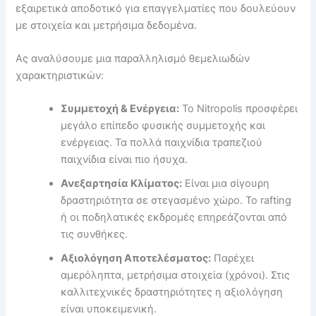
εξαιρετικά αποδοτικό για επαγγελματίες που δουλεύουν
με στοιχεία και μετρήσιμα δεδομένα.
Ας αναλύσουμε μια παραλληλισμό θεμελιωδών
χαρακτηριστικών:
Συμμετοχή & Ενέργεια:
Το Nitropolis προσφέρει
μεγάλο επίπεδο φυσικής συμμετοχής και
ενέργειας. Τα πολλά παιχνίδια τραπεζιού
παιχνίδια είναι πιο ήσυχα.
Ανεξαρτησία Κλίματος:
Είναι μια σίγουρη
δραστηριότητα σε στεγασμένο χώρο. Το rafting
ή οι ποδηλατικές εκδρομές επηρεάζονται από
τις συνθήκες.
Αξιολόγηση Αποτελέσματος:
Παρέχει
αμερόληπτα, μετρήσιμα στοιχεία (χρόνοι). Στις
καλλιτεχνικές δραστηριότητες η αξιολόγηση
είναι υποκειμενική.