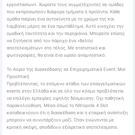
εργοστασίων». Χωρίστε τους συμμετέχοντες σε ομάδες
που εκπροσωπούν διάφορα τμήματα ή προϊόντα. Κάθε
ομάδα παίρνει ένα αυτοκίνητα με το χρώμα της και
λαμβάνει μέρος σε ένα πρωτάθλημα. Αυτό ενισχύει την
ομαδική ταυτότητα και την περηφάνια. Μπορείτε επίσης
να ζητήσετε από τον πάροχο ένα «δελτίο
αποτελεσμάτων» στο τέλος. Με στατιστικά και
φωτογραφίες, θα είναι ένα ωραίο αναμνηστικό.
Το Αύριο της Διασκέδασης σε Επιχειρηματικά Event: Μια
Προοπτική
Προβλέποντας, το επόμενο στάδιο των επαγγελματικών
events στην Ελλάδα και σε όλο τον κόσμο προβλέπεται
να επιλέγει εμπειρίες υψηλής δέσμευσης. Όχι παθητική
παρακολούθηση. Μέσα όπως το Nitropolis 4 Slot
καταδεικνύουν ότι η διασκέδαση και η εταιρική ανάπτυξη
μπορούν να συνυπάρξουν μαζί. Όταν ενώνονται με
κριτική σκέψη, αποδίδουν εξαιρετικά αποτελέσματα.