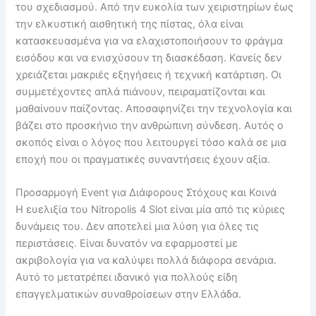
του σχεδιασμού. Από την ευκολία των χειριστηρίων έως
την ελκυστική αισθητική της πίστας, όλα είναι
κατασκευασμένα για να ελαχιστοποιήσουν το φράγμα
εισόδου και να ενισχύσουν τη διασκέδαση. Κανείς δεν
χρειάζεται μακριές εξηγήσεις ή τεχνική κατάρτιση. Οι
συμμετέχοντες απλά πιάνουν, πειραματίζονται και
μαθαίνουν παίζοντας. Αποσαφηνίζει την τεχνολογία και
βάζει στο προσκήνιο την ανθρώπινη σύνδεση. Αυτός ο
σκοπός είναι ο λόγος που λειτουργεί τόσο καλά σε μια
εποχή που οι πραγματικές συναντήσεις έχουν αξία.
Προσαρμογή Event για Διάφορους Στόχους και Κοινά
Η ευελιξία του Nitropolis 4 Slot είναι μία από τις κύριες
δυνάμεις του. Δεν αποτελεί μια λύση για όλες τις
περιστάσεις. Είναι δυνατόν να εφαρμοστεί με
ακριβολογία για να καλύψει πολλά διάφορα σενάρια.
Αυτό το μετατρέπει ιδανικό για πολλούς είδη
επαγγελματικών συναθροίσεων στην Ελλάδα.