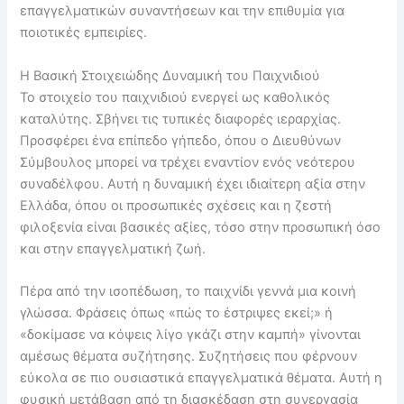
επαγγελματικών συναντήσεων και την επιθυμία για
ποιοτικές εμπειρίες.
Η Βασική Στοιχειώδης Δυναμική του Παιχνιδιού
Το στοιχείο του παιχνιδιού ενεργεί ως καθολικός
καταλύτης. Σβήνει τις τυπικές διαφορές ιεραρχίας.
Προσφέρει ένα επίπεδο γήπεδο, όπου ο Διευθύνων
Σύμβουλος μπορεί να τρέχει εναντίον ενός νεότερου
συναδέλφου. Αυτή η δυναμική έχει ιδιαίτερη αξία στην
Ελλάδα, όπου οι προσωπικές σχέσεις και η ζεστή
φιλοξενία είναι βασικές αξίες, τόσο στην προσωπική όσο
και στην επαγγελματική ζωή.
Πέρα από την ισοπέδωση, το παιχνίδι γεννά μια κοινή
γλώσσα. Φράσεις όπως «πώς το έστριψες εκεί;» ή
«δοκίμασε να κόψεις λίγο γκάζι στην καμπή» γίνονται
αμέσως θέματα συζήτησης. Συζητήσεις που φέρνουν
εύκολα σε πιο ουσιαστικά επαγγελματικά θέματα. Αυτή η
φυσική μετάβαση από τη διασκέδαση στη συνεργασία