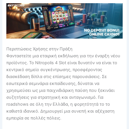
Περιπτώσεις Χρήσης στην Πράξη
Φανταστείτε μια εταιρική εκδήλωση για την έναρξη νέου
προϊόντος. Το Nitropolis 4 Slot είναι δυνατόν να είναι το
κεντρικό σημείο συγκέντρωσης, προσφέροντας
διασκέδαση δίπλα στις επίσημες παρουσιάσεις. Σε
εσωτερικά σεμινάρια εκπαίδευσης, δύναται να
χρησιμεύσει ως μια παιχνιδιάρικη παύση που ξεκινάει
συζητήσεις για στρατηγική και ανταγωνισμό. Για
roadshows σε όλη την Ελλάδα, η φορητότητά το το
καθιστά ιδανικό. Δημιουργεί μια συνεπή και αξέχαστη
εμπειρία σε πολλές πόλεις.