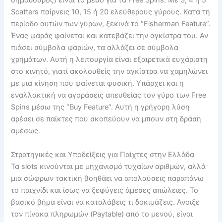
σημαδούρος) είναι το μέσο για τα Free Spins. Με 3, 4 ή 5
Scatters παίρνεις 10, 15 ή 20 ελεύθερους γύρους. Κατά τη
περίοδο αυτών των γύρων, ξεκινά το “Fisherman Feature”.
Ένας ψαράς φαίνεται και κατεβάζει την αγκίστρα του. Αν
πιάσει σύμβολα ψαριών, τα αλλάζει σε σύμβολα
χρημάτων. Αυτή η λειτουργία είναι εξαιρετικά ευχάριστη
στο κινητό, γιατί ακολουθείς την αγκίστρα να χαμηλώνει
με μια κίνηση που φαίνεται φυσική. Υπάρχει και η
εναλλακτική να αγοράσεις απευθείας τον γύρο των Free
Spins μέσω της “Buy Feature”. Αυτή η γρήγορη λύση
αρέσει σε παίκτες που σκοπεύουν να μπουν στη δράση
αμέσως.
Στρατηγικές και Υποδείξεις για Παίχτες στην Ελλάδα
Τα slots κινούνται με μηχανισμό τυχαίων αριθμών, αλλά
μια σώφρων τακτική βοηθάει να απολαύσεις παραπάνω
το παιχνίδι και ίσως να ξεφύγεις άμεσες απώλειες. Το
βασικό βήμα είναι να καταλάβεις τι δοκιμάζεις. Άνοιξε
τον πίνακα πληρωμών (Paytable) από το μενού, είναι