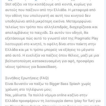
Slot αξίζει να την κοιτάξουμε από κοντά, κυρίως για
αυτούς που παίζουν από την Ελλάδα. Η μεταφορά από
την οθόνη του υπολογιστή σε αυτή του κινητού δεν
υποδηλώνει απλά μικρότερη εικόνα. Μεταμορφώνει
τελείως τον τρόπο που αλληλεπιδράς, διαχειρίζεσαι και
απολαμβάνεις το παιχνίδι. Σε αυτόν τον οδηγό, θα
εξετάσουμε πώς αυτό το γνωστό slot της Pragmatic Play
λειτουργεί στο κινητό, τι οφέλη δίνει στον παίκτη στην
Ελλάδα και με τι τρόπο μπορείς να εξάγεις το μέγιστο
από αυτό. Η ευελιξία να παίζεις όπου θέλεις, μαζί με μια
βελτιστοποίηση κατασκευασμένη για αφή, προσφέρει
νέους τρόπους για διασκέδαση.
Συνήθεις Ερωτήσεις (FAQ)
Είναι δυνατόν να παίξω το Bigger Bass Splash χωρίς
χρέωση στο τηλέφωνο μου;
Ναι, μάλιστα. Τα πολλά νόμιμα online καζίνο στην
Ελλάδα προσφέρουν τη λειτουργία demo (play for fun) για