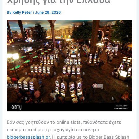
By
Kelly Peter
/
June 26, 2026
Εάν σας γοητεύουν τα online slots, πιθανότατα έχετε
πειραματιστεί με τη ψυχαγωγία στο κινητό
biggerbasssplash.gr
. Η εμπειρία με το Bigger Bass Splash