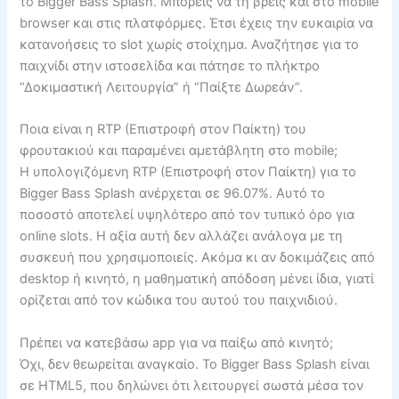
το Bigger Bass Splash. Μπορείς να τη βρεις και στο mobile
browser και στις πλατφόρμες. Έτσι έχεις την ευκαιρία να
κατανοήσεις το slot χωρίς στοίχημα. Αναζήτησε για το
παιχνίδι στην ιστοσελίδα και πάτησε το πλήκτρο
“Δοκιμαστική Λειτουργία” ή “Παίξτε Δωρεάν”.
Ποια είναι η RTP (Επιστροφή στον Παίκτη) του
φρουτακιού και παραμένει αμετάβλητη στο mobile;
Η υπολογιζόμενη RTP (Επιστροφή στον Παίκτη) για το
Bigger Bass Splash ανέρχεται σε 96.07%. Αυτό το
ποσοστό αποτελεί υψηλότερο από τον τυπικό όρο για
online slots. Η αξία αυτή δεν αλλάζει ανάλογα με τη
συσκευή που χρησιμοποιείς. Ακόμα κι αν δοκιμάζεις από
desktop ή κινητό, η μαθηματική απόδοση μένει ίδια, γιατί
ορίζεται από τον κώδικα του αυτού του παιχνιδιού.
Πρέπει να κατεβάσω app για να παίξω από κινητό;
Όχι, δεν θεωρείται αναγκαίο. Το Bigger Bass Splash είναι
σε HTML5, που δηλώνει ότι λειτουργεί σωστά μέσα τον