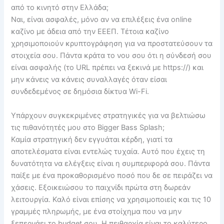
από το κινητό στην Ελλάδα;
Ναι, είναι ασφαλές, μόνο αν να επιλέξεις ένα online
καζίνο με άδεια από την ΕΕΕΠ. Τέτοια καζίνο
χρησιμοποιούν κρυπτογράφηση για να προστατεύσουν τα
στοιχεία σου. Πάντα κράτα το νου σου ότι η σύνδεσή σου
είναι ασφαλής (το URL πρέπει να ξεκινά με https://) και
μην κάνεις να κάνεις συναλλαγές όταν είσαι
συνδεδεμένος σε δημόσια δίκτυα Wi-Fi.
Υπάρχουν συγκεκριμένες στρατηγικές για να βελτιώσω
τις πιθανότητές μου στο Bigger Bass Splash;
Καμία στρατηγική δεν εγγυάται κέρδη, γιατί τα
αποτελέσματα είναι εντελώς τυχαία. Αυτό που έχεις τη
δυνατότητα να ελέγξεις είναι η συμπεριφορά σου. Πάντα
παίξε με ένα προκαθορισμένο ποσό που δε σε πειράζει να
χάσεις. Εξοικειώσου το παιχνίδι πρώτα στη δωρεάν
λειτουργία. Καλό είναι επίσης να χρησιμοποιείς και τις 10
γραμμές πληρωμής, με ένα στοίχημα που να μην
ξεπερνάει το budget σου. Η πειθαρχία είναι το καλύτερο