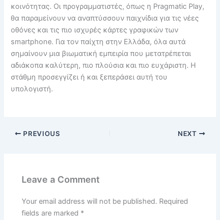
κοινότητας. Οι προγραμματιστές, όπως η Pragmatic Play,
θα παραμείνουν να αναπτύσσουν παιχνίδια για τις νέες
οθόνες και τις πιο ισχυρές κάρτες γραφικών των
smartphone. Για τον παίχτη στην Ελλάδα, όλα αυτά
σημαίνουν μια βιωματική εμπειρία που μετατρέπεται
αδιάκοπα καλύτερη, πιο πλούσια και πιο ευχάριστη. Η
στάθμη προσεγγίζει ή και ξεπεράσει αυτή του
υπολογιστή.
PREVIOUS
NEXT
Leave a Comment
Your email address will not be published.
Required
fields are marked
*