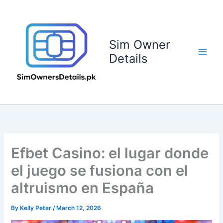
Skip
to
content
Sim Owner
Details
Efbet Casino: el lugar donde
el juego se fusiona con el
altruismo en España
By
Kelly Peter
/
March 12, 2026