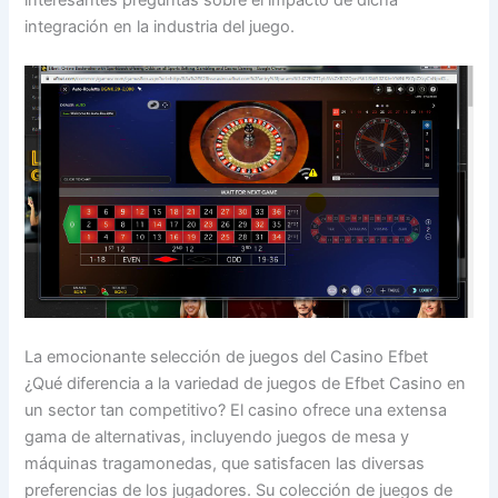
integración en la industria del juego.
La emocionante selección de juegos del Casino Efbet
¿Qué diferencia a la variedad de juegos de Efbet Casino en
un sector tan competitivo? El casino ofrece una extensa
gama de alternativas, incluyendo juegos de mesa y
máquinas tragamonedas, que satisfacen las diversas
preferencias de los jugadores. Su colección de juegos de