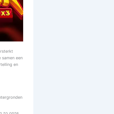
rsterkt
ie samen een
telling en
chtergronden
en zo onze