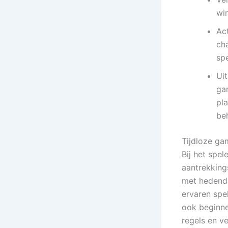
wi
Ac
cha
spe
Ui
ga
pl
beh
Tijdloze gam
Bij het spe
aantrekking
met hedenda
ervaren spe
ook beginne
regels en v