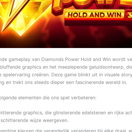
ende gameplay van Diamonds Power Hold and Win wordt ve
bluffende graphics en het meeslepende geluidsontwerp, d
spelervaring creëren. Deze game blinkt uit in visuele story
ng en trekt ons steeds dieper een fascinerende wereld in.
olgende elementen die ons spel verbeteren:
itterende graphics, die glinsterende edelstenen en rijke a
 schitterende wijze weergeven.
endige kleuren die veranderlijk veranderen bij elke draai, 