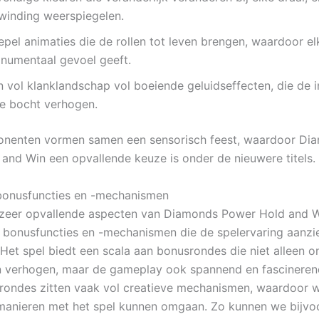
winding weerspiegelen.
epel animaties die de rollen tot leven brengen, waardoor el
numentaal gevoel geeft.
 vol klanklandschap vol boeiende geluidseffecten, die de in
ke bocht verhogen.
nenten vormen samen een sensorisch feest, waardoor Di
and Win een opvallende keuze is onder de nieuwere titels.
bonusfuncties en -mechanismen
zeer opvallende aspecten van Diamonds Power Hold and Wi
ke bonusfuncties en -mechanismen die de spelervaring aanzie
 Het spel biedt een scala aan bonusrondes die niet alleen o
 verhogen, maar de gameplay ook spannend en fascineren
ondes zitten vaak vol creatieve mechanismen, waardoor 
manieren met het spel kunnen omgaan. Zo kunnen we bijvo