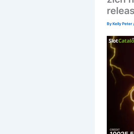
relea
By
Kelly Peter