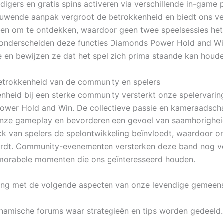
igers en gratis spins activeren via verschillende in-game p
uwende aanpak vergroot de betrokkenheid en biedt ons ve
en om te ontdekken, waardoor geen twee speelsessies hetz
k onderscheiden deze functies Diamonds Power Hold and W
e en bewijzen ze dat het spel zich prima staande kan houde
etrokkenheid van de community en spelers
nheid bij een sterke community versterkt onze spelervaring
wer Hold and Win. De collectieve passie en kameraadsch
nze gameplay en bevorderen een gevoel van saamhorighei
k van spelers de spelontwikkeling beïnvloedt, waardoor o
rdt. Community-evenementen versterken deze band nog v
orabele momenten die ons geïnteresseerd houden.
ing met de volgende aspecten van onze levendige gemeen
namische forums waar strategieën en tips worden gedeeld.