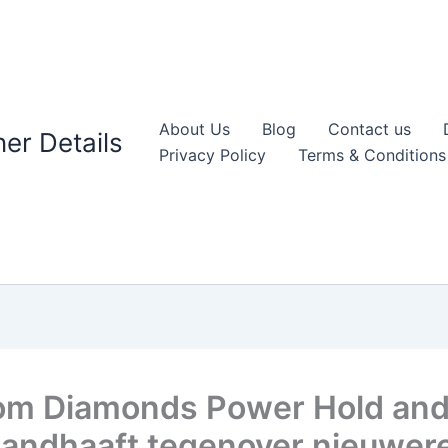
About Us
Blog
Contact us
er Details
Privacy Policy
Terms & Conditions
m Diamonds Power Hold and
handhaaft tegenover nieuwer