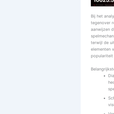
Bij het ana
tegenover r
aanwijzen d
spelmechani
terwijl de u
elementen v
popularitei
Belangrijkst
Di
he
spe
Sc
vis
Ver