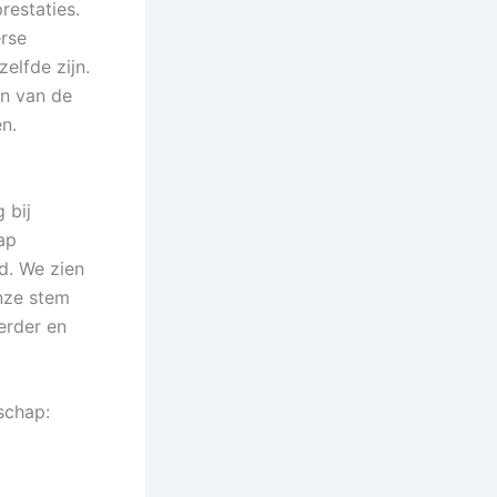
restaties.
rse
elfde zijn.
in van de
n.
 bij
ap
d. We zien
nze stem
erder en
schap: