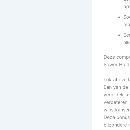
op
So
mo
Een
el
Deze compo
Power Hold 
Lukratieve 
Een van de 
verleidelij
verbeteren.
winstkansen
Deze bonusr
bijzondere 