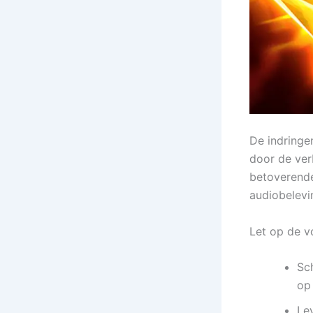
De indring
door de ver
betoverende 
audiobelevi
Let op de v
Sch
op
Lev