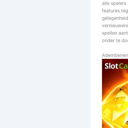
alle speler
features te
gelegenheid
vernieuwend
spellen aan
onder te do
Adembeneme