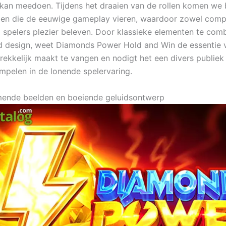
s kan meedoen. Tijdens het draaien van de rollen komen we
gen die de eeuwige gameplay vieren, waardoor zowel compe
 spelers plezier beleven. Door klassieke elementen te com
 design, weet Diamonds Power Hold and Win de essentie 
trekkelijk maakt te vangen en nodigt het een divers publiek
mpelen in de lonende spelervaring.
nde beelden en boeiende geluidsontwerp