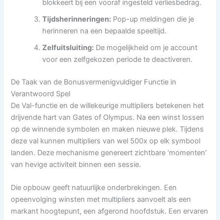
blokkeert bij een vooraf ingesteld verliesbedrag.
Tijdsherinneringen:
Pop-up meldingen die je
herinneren na een bepaalde speeltijd.
Zelfuitsluiting:
De mogelijkheid om je account
voor een zelfgekozen periode te deactiveren.
De Taak van de Bonusvermenigvuldiger Functie in
Verantwoord Spel
De Val-functie en de willekeurige multipliers betekenen het
drijvende hart van Gates of Olympus. Na een winst lossen
op de winnende symbolen en maken nieuwe plek. Tijdens
deze val kunnen multipliers van wel 500x op elk symbool
landen. Deze mechanisme genereert zichtbare ‘momenten’
van hevige activiteit binnen een sessie.
Die opbouw geeft natuurlijke onderbrekingen. Een
opeenvolging winsten met multipliers aanvoelt als een
markant hoogtepunt, een afgerond hoofdstuk. Een ervaren