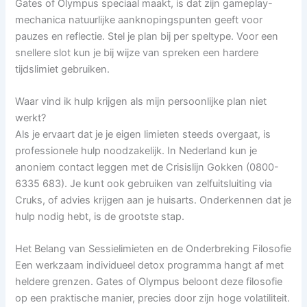
Gates of Olympus speciaal maakt, is dat zijn gameplay-
mechanica natuurlijke aanknopingspunten geeft voor
pauzes en reflectie. Stel je plan bij per speltype. Voor een
snellere slot kun je bij wijze van spreken een hardere
tijdslimiet gebruiken.
Waar vind ik hulp krijgen als mijn persoonlijke plan niet
werkt?
Als je ervaart dat je je eigen limieten steeds overgaat, is
professionele hulp noodzakelijk. In Nederland kun je
anoniem contact leggen met de Crisislijn Gokken (0800-
6335 683). Je kunt ook gebruiken van zelfuitsluiting via
Cruks, of advies krijgen aan je huisarts. Onderkennen dat je
hulp nodig hebt, is de grootste stap.
Het Belang van Sessielimieten en de Onderbreking Filosofie
Een werkzaam individueel detox programma hangt af met
heldere grenzen. Gates of Olympus beloont deze filosofie
op een praktische manier, precies door zijn hoge volatiliteit.