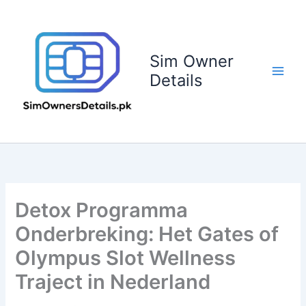
Skip
to
content
Sim Owner
Details
Detox Programma
Onderbreking: Het Gates of
Olympus Slot Wellness
Traject in Nederland