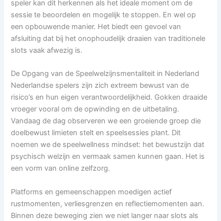
speler kan dit herkennen als het ideale moment om de
sessie te beoordelen en mogelijk te stoppen. En wel op
een opbouwende manier. Het biedt een gevoel van
afsluiting dat bij het onophoudelijk draaien van traditionele
slots vaak afwezig is.
De Opgang van de Speelwelzijnsmentaliteit in Nederland
Nederlandse spelers zijn zich extreem bewust van de
risico’s en hun eigen verantwoordelijkheid. Gokken draaide
vroeger vooral om de opwinding en de uitbetaling.
Vandaag de dag observeren we een groeiende groep die
doelbewust limieten stelt en speelsessies plant. Dit
noemen we de speelwellness mindset: het bewustzijn dat
psychisch welzijn en vermaak samen kunnen gaan. Het is
een vorm van online zelfzorg.
Platforms en gemeenschappen moedigen actief
rustmomenten, verliesgrenzen en reflectiemomenten aan.
Binnen deze beweging zien we niet langer naar slots als