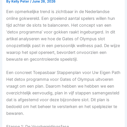
By
Kelly Peter
/
June 26, 2026
Een opmerkelijke trend is zichtbaar in de Nederlandse
online gokwereld. Een groeiend aantal spelers willen hun
tijd achter de slots te balanceren. Het concept van een
‘detox programma’ voor gokken raakt ingeburgerd. In dit
artikel analyseren we hoe de Gates of Olympus slot
onopzettelijk past in een persoonlijk wellness pad. De wijze
waarop het spel opereert, bevordert onvoorzien een
bewuste en gecontroleerde speelstijl.
Een concreet Toepasbaar Stappenplan voor Uw Eigen Path
Het detox programma voor Gates of Olympus uitvoeren
vraagt om een plan. Daarom hebben we hebben we een
overzichtelijk eenvoudig, plan in vijf stappen samengesteld
dat is afgestemd voor deze bijzondere slot. Dit plan is
bedoeld om het beheer te versterken en het spelplezier te
bewaren.
Etappe 1: De Voorbereidingsfase