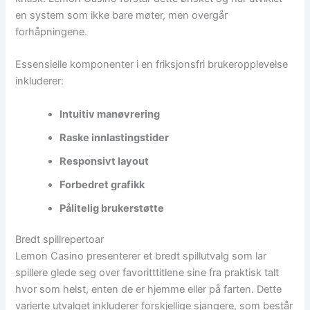
en system som ikke bare møter, men overgår
forhåpningene.
Essensielle komponenter i en friksjonsfri brukeropplevelse
inkluderer:
Intuitiv manøvrering
Raske innlastingstider
Responsivt layout
Forbedret grafikk
Pålitelig brukerstøtte
Bredt spillrepertoar
Lemon Casino presenterer et bredt spillutvalg som lar
spillere glede seg over favoritttitlene sine fra praktisk talt
hvor som helst, enten de er hjemme eller på farten. Dette
varierte utvalget inkluderer forskjellige sjangere, som består