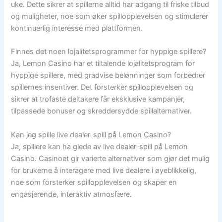
uke. Dette sikrer at spillerne alltid har adgang til friske tilbud
og muligheter, noe som øker spillopplevelsen og stimulerer
kontinuerlig interesse med plattformen.
Finnes det noen lojalitetsprogrammer for hyppige spillere?
Ja, Lemon Casino har et tiltalende lojalitetsprogram for
hyppige spillere, med gradvise belønninger som forbedrer
spillernes insentiver. Det forsterker spillopplevelsen og
sikrer at trofaste deltakere får eksklusive kampanjer,
tilpassede bonuser og skreddersydde spillalternativer.
Kan jeg spille live dealer-spill på Lemon Casino?
Ja, spillere kan ha glede av live dealer-spill på Lemon
Casino. Casinoet gir varierte alternativer som gjør det mulig
for brukerne å interagere med live dealere i øyeblikkelig,
noe som forsterker spillopplevelsen og skaper en
engasjerende, interaktiv atmosfære.