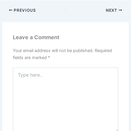
PREVIOUS
NEXT
Leave a Comment
Your email address will not be published.
Required
fields are marked
*
Type
here..