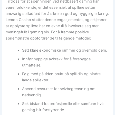
Til tross for at spenningen ved nettbasert gaming kan
være forlokkende, er det essensielt at spillere setter
ansvarlig spilladferd for å sikre en god og hyggelig erfaring.
Lemon Casino støtter denne engasjementet, og erkjenner
at opplyste spillere har en evne til å involvere seg mer
meningsfullt i gaming sin. For å fremme positive
spillemønstre oppfordrer de til følgende metoder:
Sett klare økonomiske rammer og overhold dem.
Innfør hyppige avbrekk for å forebygge
utmattelse.
Følg med på tiden brukt på spill din og hindre
lange spilløkter.
Anvend ressurser for selvbegrensning om
nødvendig.
Søk bistand fra profesjonelle eller samfunn hvis
gaming blir forstyrrende.