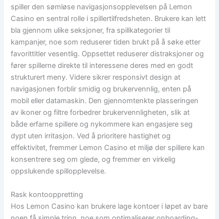
spiller den sømløse navigasjonsopplevelsen på Lemon
Casino en sentral rolle i spillertilfredsheten. Brukere kan lett
bla gjennom ulike seksjoner, fra spillkategorier til
kampanjer, noe som reduserer tiden brukt på å søke etter
favorittitler vesentlig. Oppsettet reduserer distraksjoner og
fører spillerne direkte til interessene deres med en godt
strukturert meny. Videre sikrer responsivt design at
navigasjonen forblir smidig og brukervennlig, enten på
mobil eller datamaskin. Den gjennomtenkte plasseringen
av ikoner og filtre forbedrer brukervennligheten, slik at
både erfarne spillere og nykommere kan engasjere seg
dypt uten irritasjon. Ved å prioritere hastighet og
effektivitet, fremmer Lemon Casino et miljø der spillere kan
konsentrere seg om glede, og fremmer en virkelig
oppslukende spillopplevelse.
Rask kontooppretting
Hos Lemon Casino kan brukere lage kontoer i løpet av bare
noen få simple trinn, noe som optimaliserer onboarding-