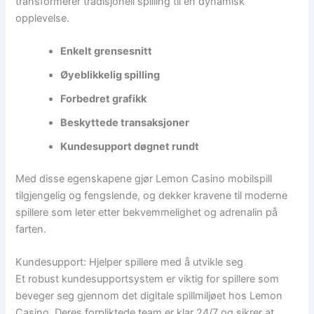
transformerer tradisjonell spilling til en dynamisk
opplevelse.
Enkelt grensesnitt
Øyeblikkelig spilling
Forbedret grafikk
Beskyttede transaksjoner
Kundesupport døgnet rundt
Med disse egenskapene gjør Lemon Casino mobilspill
tilgjengelig og fengslende, og dekker kravene til moderne
spillere som leter etter bekvemmelighet og adrenalin på
farten.
Kundesupport: Hjelper spillere med å utvikle seg
Et robust kundesupportsystem er viktig for spillere som
beveger seg gjennom det digitale spillmiljøet hos Lemon
Casino. Deres forpliktede team er klar 24/7 og sikrer at