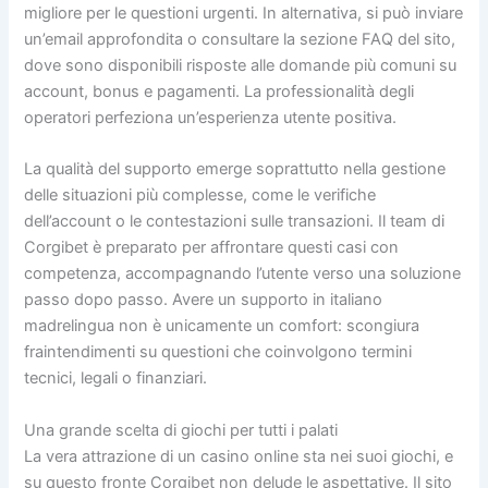
migliore per le questioni urgenti. In alternativa, si può inviare
un’email approfondita o consultare la sezione FAQ del sito,
dove sono disponibili risposte alle domande più comuni su
account, bonus e pagamenti. La professionalità degli
operatori perfeziona un’esperienza utente positiva.
La qualità del supporto emerge soprattutto nella gestione
delle situazioni più complesse, come le verifiche
dell’account o le contestazioni sulle transazioni. Il team di
Corgibet è preparato per affrontare questi casi con
competenza, accompagnando l’utente verso una soluzione
passo dopo passo. Avere un supporto in italiano
madrelingua non è unicamente un comfort: scongiura
fraintendimenti su questioni che coinvolgono termini
tecnici, legali o finanziari.
Una grande scelta di giochi per tutti i palati
La vera attrazione di un casino online sta nei suoi giochi, e
su questo fronte Corgibet non delude le aspettative. Il sito