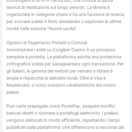
coinvolgenti e un RTP certificato, che mostra la quota
teorica di restituzione sul lungo periodo. La libreria è
organizzata in categorie chiare e ha una funzione di ricerca,
per scovare subito il titolo desiderato o esplorare le ultime
novità nella sezione “Nuove uscite”.
Opzioni di Pagamento Protetti e Comodi
Amministrare i soldi su Corgibet Casino è un processo
semplice e protetta. La piattaforma adotta una protezione
crittografica solida per salvaguardare ogni transazione. Per
gli italiani, la gamma dei metodi per versare e ritirare è
ampia e rispecchia le abitudini locali. Oltre a Visa e
Mastercard, ci sono soluzioni caratteristiche del nostro
paese.
Puoi carte prepagate come PostePay, eseguire bonifici
bancari diretti o ricorrere a portafogli elettronici. I prelievi
vengono elaborati in modo efficiente, rispettando i tempi
pubblicati dalla piattaforma, che differiscono a seconda del