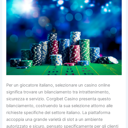
Per un giocatore italiano, selezionare un casino online
significa trovare un bilanciamento tra intrattenimento,
sicurezza e servizio. Corgibet Casino presenta questo
bilanciamento, costruendo la sua selezione attorno alle
richieste specifiche del settore italiano. La piattaforma
accoppia una grande varietà di slot a un ambiente
autorizzato e sicuro, pensato specificamente per gli clienti