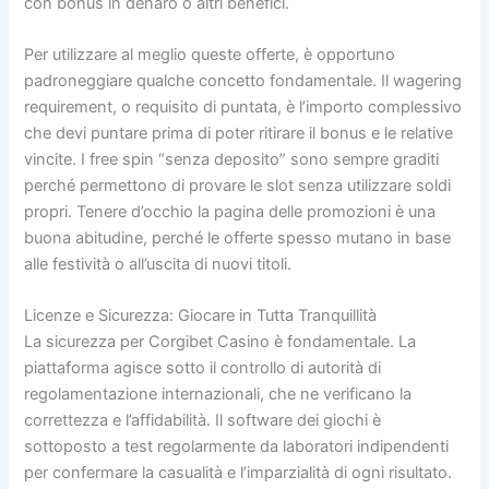
con bonus in denaro o altri benefici.
Per utilizzare al meglio queste offerte, è opportuno
padroneggiare qualche concetto fondamentale. Il wagering
requirement, o requisito di puntata, è l’importo complessivo
che devi puntare prima di poter ritirare il bonus e le relative
vincite. I free spin “senza deposito” sono sempre graditi
perché permettono di provare le slot senza utilizzare soldi
propri. Tenere d’occhio la pagina delle promozioni è una
buona abitudine, perché le offerte spesso mutano in base
alle festività o all’uscita di nuovi titoli.
Licenze e Sicurezza: Giocare in Tutta Tranquillità
La sicurezza per Corgibet Casino è fondamentale. La
piattaforma agisce sotto il controllo di autorità di
regolamentazione internazionali, che ne verificano la
correttezza e l’affidabilità. Il software dei giochi è
sottoposto a test regolarmente da laboratori indipendenti
per confermare la casualità e l’imparzialità di ogni risultato.