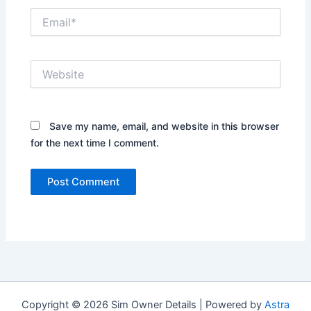
Email*
Website
Save my name, email, and website in this browser
for the next time I comment.
Copyright © 2026 Sim Owner Details | Powered by
Astra