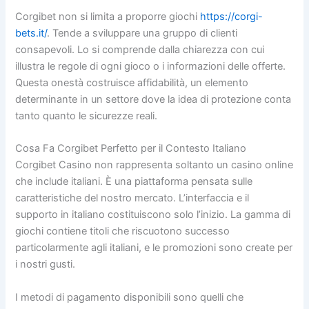
Corgibet non si limita a proporre giochi
https://corgi-
bets.it/
. Tende a sviluppare una gruppo di clienti
consapevoli. Lo si comprende dalla chiarezza con cui
illustra le regole di ogni gioco o i informazioni delle offerte.
Questa onestà costruisce affidabilità, un elemento
determinante in un settore dove la idea di protezione conta
tanto quanto le sicurezze reali.
Cosa Fa Corgibet Perfetto per il Contesto Italiano
Corgibet Casino non rappresenta soltanto un casino online
che include italiani. È una piattaforma pensata sulle
caratteristiche del nostro mercato. L’interfaccia e il
supporto in italiano costituiscono solo l’inizio. La gamma di
giochi contiene titoli che riscuotono successo
particolarmente agli italiani, e le promozioni sono create per
i nostri gusti.
I metodi di pagamento disponibili sono quelli che