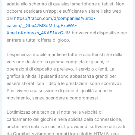
adatta allo schermo di qualsiasi smartphone o tablet. Non
occorre scaricare un’app: è sufficiente visitare il sito web
dal
https://tracxn.com/d/companies/vurtio-
casino/__Gbu47M3dMtfsgExaWA-
XmaLnKnonvxs_4KAS1VzGJlM
browser del dispositivo per
entrare a tutta l’offerta di gioco.
L’esperienza mobile mantiene tutte le caratteristiche della
versione desktop: la gamma completa di giochi, le
operazioni di deposito e prelievo, il servizio clienti. La
grafica è nitida, i pulsanti sono abbastanza grandi per
essere sfiorati con il dito e le prestazioni sono scorrevoli.
Puoi vivere una sessione di gioco di qualità anche in
movimento, senza scendere a compromessi.
L’ottimizzazione tecnica si nota nella velocità di
caricamento dei giochi e nella solidità della connessione,
anche nella sala live casino. I provider di software utilizzati
da Corgibet sviluppano ormai i loro titoli in HTML5, una