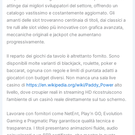
attinge dai migliori sviluppatori del settore, offrendo un
catalogo vastissimo e costantemente aggiornato. Gli
amanti delle slot troveranno centinaia di titoli, dai classici a
tre rulli alle slot video più innovative con grafica avanzata,
meccaniche originali e jackpot che aumentano
progressivamente.
Il reparto dei giochi da tavolo è altrettanto fornito. Sono
disponibili molte varianti di blackjack, roulette, poker e
baccarat, ognuna con regole e limiti di puntata adatti a
giocatori con budget diversi. Non manca una sala live
casino di
https://en.wikipedia.org/wiki/Paddy_Power
alto
livello, dove croupier reali in streaming HD ricostruiscono
l’ambiente di un casinò reale direttamente sul tuo schermo.
Lavorare con fornitori come NetEnt, Play’n GO, Evolution
Gaming e Pragmatic Play garantisce qualità tecnica e
trasparenza. I titoli presentano animazioni fluide, audio