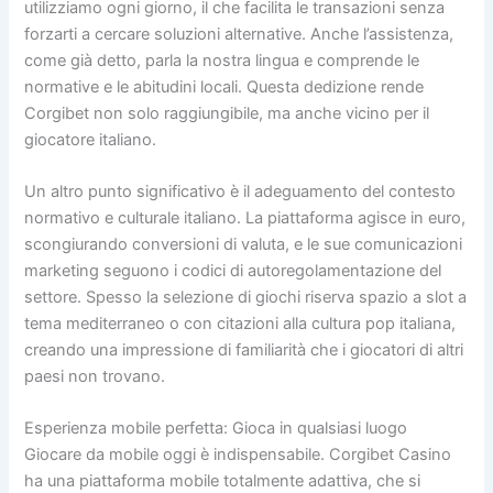
utilizziamo ogni giorno, il che facilita le transazioni senza
forzarti a cercare soluzioni alternative. Anche l’assistenza,
come già detto, parla la nostra lingua e comprende le
normative e le abitudini locali. Questa dedizione rende
Corgibet non solo raggiungibile, ma anche vicino per il
giocatore italiano.
Un altro punto significativo è il adeguamento del contesto
normativo e culturale italiano. La piattaforma agisce in euro,
scongiurando conversioni di valuta, e le sue comunicazioni
marketing seguono i codici di autoregolamentazione del
settore. Spesso la selezione di giochi riserva spazio a slot a
tema mediterraneo o con citazioni alla cultura pop italiana,
creando una impressione di familiarità che i giocatori di altri
paesi non trovano.
Esperienza mobile perfetta: Gioca in qualsiasi luogo
Giocare da mobile oggi è indispensabile. Corgibet Casino
ha una piattaforma mobile totalmente adattiva, che si