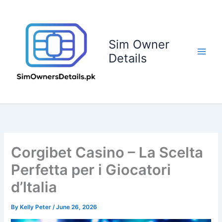
Skip
to
content
Sim Owner
Details
Corgibet Casino – La Scelta
Perfetta per i Giocatori
d’Italia
By
Kelly Peter
/
June 26, 2026