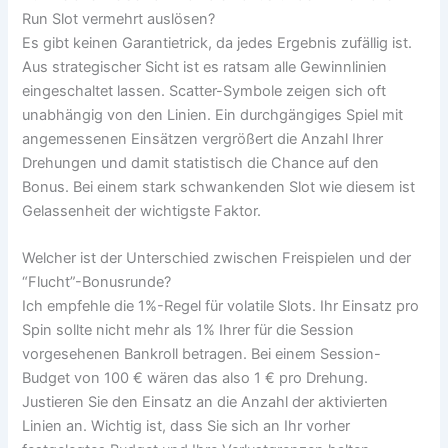
Run Slot vermehrt auslösen?
Es gibt keinen Garantietrick, da jedes Ergebnis zufällig ist.
Aus strategischer Sicht ist es ratsam alle Gewinnlinien
eingeschaltet lassen. Scatter-Symbole zeigen sich oft
unabhängig von den Linien. Ein durchgängiges Spiel mit
angemessenen Einsätzen vergrößert die Anzahl Ihrer
Drehungen und damit statistisch die Chance auf den
Bonus. Bei einem stark schwankenden Slot wie diesem ist
Gelassenheit der wichtigste Faktor.
Welcher ist der Unterschied zwischen Freispielen und der
“Flucht”-Bonusrunde?
Ich empfehle die 1%-Regel für volatile Slots. Ihr Einsatz pro
Spin sollte nicht mehr als 1% Ihrer für die Session
vorgesehenen Bankroll betragen. Bei einem Session-
Budget von 100 € wären das also 1 € pro Drehung.
Justieren Sie den Einsatz an die Anzahl der aktivierten
Linien an. Wichtig ist, dass Sie sich an Ihr vorher