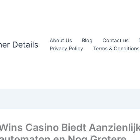
About Us
Blog
Contact us
er Details
Privacy Policy
Terms & Conditions
Wins Casino Biedt Aanzienlij
automaten en Nog Grotere