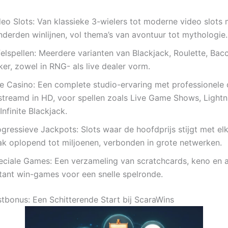
deo Slots: Van klassieke 3-wielers tot moderne video slots 
nderden winlijnen, vol thema’s van avontuur tot mythologie.
elspellen: Meerdere varianten van Blackjack, Roulette, Bac
er, zowel in RNG- als live dealer vorm.
ve Casino: Een complete studio-ervaring met professionele 
streamd in HD, voor spellen zoals Live Game Shows, Lightn
Infinite Blackjack.
gressieve Jackpots: Slots waar de hoofdprijs stijgt met elk
ak oplopend tot miljoenen, verbonden in grote netwerken.
eciale Games: Een verzameling van scratchcards, keno en 
stant win-games voor een snelle spelronde.
bonus: Een Schitterende Start bij ScaraWins