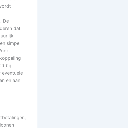
wordt
. De
nderen dat
uurlijk
ken simpel
Voor
 koppeling
ed bij
r eventuele
men en aan
tbetalingen,
iconen