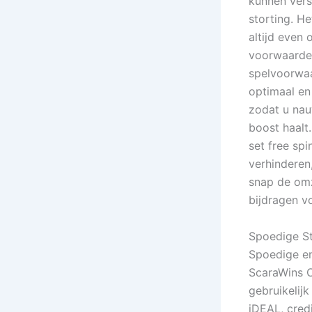
kunnen vers
storting. H
altijd even
voorwaarden
spelvoorwaa
optimaal en
zodat u nau
boost haalt.
set free spi
verhinderen
snap de omz
bijdragen v
Spoedige St
Spoedige en 
ScaraWins 
gebruikelijk
iDEAL, cred