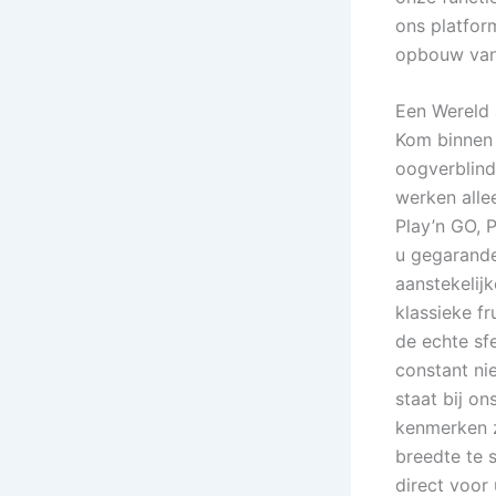
ons platfor
opbouw van 
Een Wereld 
Kom binnen 
oogverblind
werken alle
Play’n GO, 
u gegarande
aanstekelij
klassieke fr
de echte sfe
constant nie
staat bij o
kenmerken z
breedte te 
direct voor 