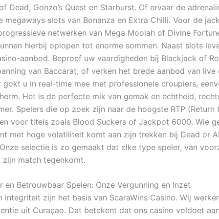
of Dead, Gonzo’s Quest en Starburst. Of ervaar de adrenali
megaways slots van Bonanza en Extra Chilli. Voor de jac
rogressieve netwerken van Mega Moolah of Divine Fortun
kunnen hierbij oplopen tot enorme sommen. Naast slots lev
sino-aanbod. Beproef uw vaardigheden bij Blackjack of Rou
panning van Baccarat, of verken het brede aanbod van live 
er gokt u in real-time mee met professionele croupiers, een
herm. Het is de perfecte mix van gemak en echtheid, rechts
r. Spelers die op zoek zijn naar de hoogste RTP (Return t
en voor titels zoals Blood Suckers of Jackpot 6000. Wie g
t met hoge volatiliteit komt aan zijn trekken bij Dead or A
Onze selectie is zo gemaakt dat elke type speler, van voorz
k, zijn match tegenkomt.
 en Betrouwbaar Spelen: Onze Vergunning en Inzet
n integriteit zijn het basis van ScaraWins Casino. Wij werk
centie uit Curaçao. Dat betekent dat ons casino voldoet aa