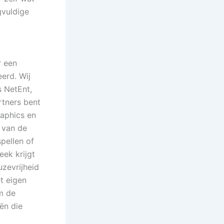
gvuldige
r een
erd. Wij
s NetEnt,
rtners bent
aphics en
n van de
spellen of
eek krijgt
uzevrijheid
t eigen
m de
ën die