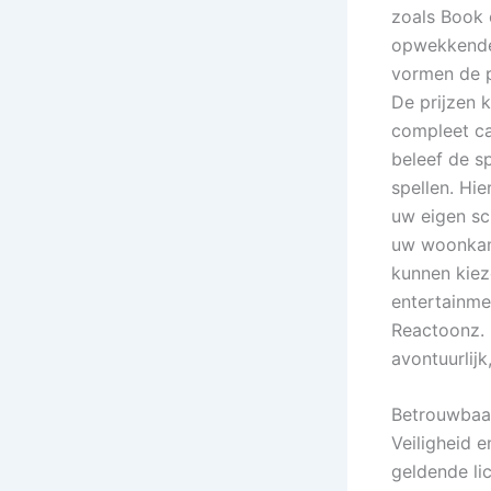
zoals Book 
opwekkende 
vormen de p
De prijzen 
compleet ca
beleef de s
spellen. Hi
uw eigen sc
uw woonkame
kunnen kiez
entertainmen
Reactoonz. 
avontuurlij
Betrouwbaar
Veiligheid e
geldende li