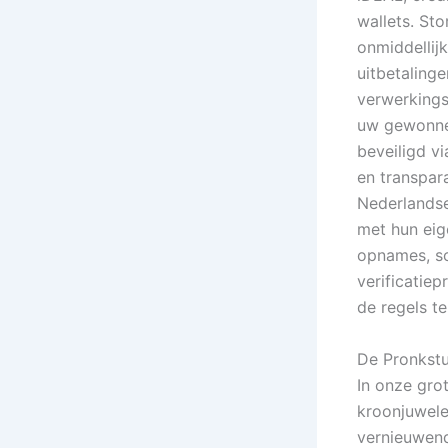
wallets. St
onmiddellijk
uitbetaling
verwerkings
uw gewonnen 
beveiligd v
en transpar
Nederlandse
met hun eige
opnames, so
verificatie
de regels t
De Pronkst
In onze grot
kroonjuwele
vernieuwen