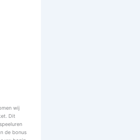
omen wij
et. Dit
 speeluren
an de bonus