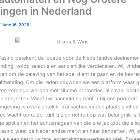
ringen in Nederland
/
June 16, 2026
asino betekent de locatie voor de Nederlandse deelnemer
nding, volop selectie en aanzienlijke verdiensten. Wij vinde
ken om de beleving van het spel dient te gaan en de bevre
itbetaling. Om die reden bouwden we een platform waar g
ven verenigd worden met slimme promoties, allemaal bes
te vergroten. Vanaf uw aanmelding bent u bij ons prioriteit.
geving is overzichtelijk, transacties vinden plaats snel en
ce wacht op u. Zo kunt u zich richten op wat belangrijk is:
e spellen en het achternagaan van die ene jackpot die alles
asino weet de Nederlandse markt en haar behoeften. Wij zi
e als een betrouwbare, entertainment-gedreven plek. Ervaar