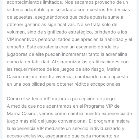
acontecimientos limitados. Nos sacamos provecho de un
sistema adaptable que se adapta con nuestros tendencias
de apuestas, asegurándonos que cada apuesta sume a
obtener ganancias significativas. No se trata solo de
volumen, sino de significado estratégico, brindando a los
VIP incentivos personalizados que aprecian la habilidad y el
empeño. Este estrategia crea un escenario donde los
jugadores de élite pueden incrementar tanto la adrenalina
como la rentabilidad. Al sincronizar las gratificaciones con
las requerimientos de los juegos de alto riesgo, Malina
Casino mejora nuestra vivencia, cambiando cada apuesta
en una posibilidad para obtener réditos excepcionales.
Cómo el sistema VIP mejora la percepción de juego.
A medida que nos adentramos en el Programa VIP de
Malina Casino, vemos cómo cambia nuestra experiencia de
juego más allá del juego convencional. El programa mejora
la experiencia VIP mediante un servicio individualizado y
acceso exclusivo, asegurando que cada momento se