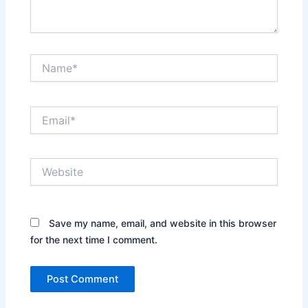
Name*
Email*
Website
Save my name, email, and website in this browser
for the next time I comment.