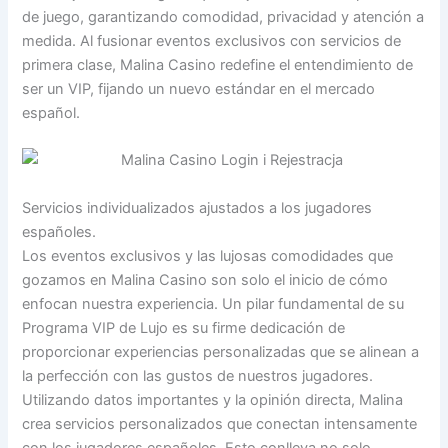
de juego, garantizando comodidad, privacidad y atención a
medida. Al fusionar eventos exclusivos con servicios de
primera clase, Malina Casino redefine el entendimiento de
ser un VIP, fijando un nuevo estándar en el mercado
español.
Servicios individualizados ajustados a los jugadores
españoles.
Los eventos exclusivos y las lujosas comodidades que
gozamos en Malina Casino son solo el inicio de cómo
enfocan nuestra experiencia. Un pilar fundamental de su
Programa VIP de Lujo es su firme dedicación de
proporcionar experiencias personalizadas que se alinean a
la perfección con las gustos de nuestros jugadores.
Utilizando datos importantes y la opinión directa, Malina
crea servicios personalizados que conectan intensamente
con los jugadores españoles. Esto conlleva no solo