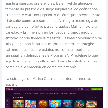
ajuste a nuestras preferencias. Este nivel de atención
fomenta un prestigio de juego inigualable, colocándonos
firmemente entre los jugadores de élite que aprecian tanto
el desafío como la recompensa. Al integrar tecnología de
vanguardia con ofertas personalizadas, Malina mejora la
variedad y la inmersión en los juegos, promoviendo un
entorno donde florece la maestría. La ideal combinación de
lujo y juego nos impulsa a mejorar nuestras estrategias,
sabiendo que nuestro estatus nos ofrece oportunidades
sin igual. En definitiva, este Programa VIP redefine lo que
significa jugar al más alto nivel, donde la sofisticación se
combina a la emoción en completa armonía.
La estrategia de Malina Casino para liderar el mercado
español.