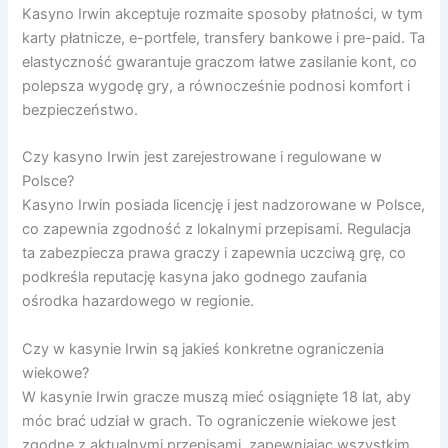
Kasyno Irwin akceptuje rozmaite sposoby płatności, w tym
karty płatnicze, e-portfele, transfery bankowe i pre-paid. Ta
elastyczność gwarantuje graczom łatwe zasilanie kont, co
polepsza wygodę gry, a równocześnie podnosi komfort i
bezpieczeństwo.
Czy kasyno Irwin jest zarejestrowane i regulowane w
Polsce?
Kasyno Irwin posiada licencję i jest nadzorowane w Polsce,
co zapewnia zgodność z lokalnymi przepisami. Regulacja
ta zabezpiecza prawa graczy i zapewnia uczciwą grę, co
podkreśla reputację kasyna jako godnego zaufania
ośrodka hazardowego w regionie.
Czy w kasynie Irwin są jakieś konkretne ograniczenia
wiekowe?
W kasynie Irwin gracze muszą mieć osiągnięte 18 lat, aby
móc brać udział w grach. To ograniczenie wiekowe jest
zgodne z aktualnymi przepisami, zapewniając wszystkim