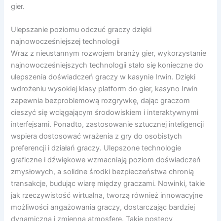
gier.
Ulepszanie poziomu odczuć graczy dzięki
najnowocześniejszej technologii
Wraz z nieustannym rozwojem branży gier, wykorzystanie
najnowocześniejszych technologii stało się konieczne do
ulepszenia doświadczeń graczy w kasynie Irwin. Dzięki
wdrożeniu wysokiej klasy platform do gier, kasyno Irwin
zapewnia bezproblemową rozgrywkę, dając graczom
cieszyć się wciągającym środowiskiem i interaktywnymi
interfejsami. Ponadto, zastosowanie sztucznej inteligencji
wspiera dostosować wrażenia z gry do osobistych
preferencji i działań graczy. Ulepszone technologie
graficzne i dźwiękowe wzmacniają poziom doświadczeń
zmysłowych, a solidne środki bezpieczeństwa chronią
transakcje, budując wiarę między graczami. Nowinki, takie
jak rzeczywistość wirtualna, tworzą również innowacyjne
możliwości angażowania graczy, dostarczając bardziej
dynamiczną i zmienną atmosferę. Takie postępy