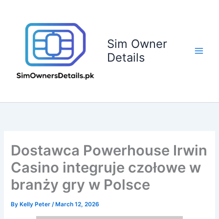
Skip
to
content
Sim Owner
Details
Dostawca Powerhouse Irwin
Casino integruje czołowe w
branży gry w Polsce
By
Kelly Peter
/
March 12, 2026