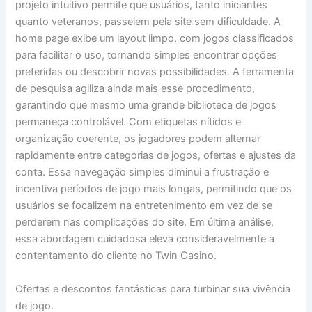
projeto intuitivo permite que usuários, tanto iniciantes
quanto veteranos, passeiem pela site sem dificuldade. A
home page exibe um layout limpo, com jogos classificados
para facilitar o uso, tornando simples encontrar opções
preferidas ou descobrir novas possibilidades. A ferramenta
de pesquisa agiliza ainda mais esse procedimento,
garantindo que mesmo uma grande biblioteca de jogos
permaneça controlável. Com etiquetas nítidos e
organização coerente, os jogadores podem alternar
rapidamente entre categorias de jogos, ofertas e ajustes da
conta. Essa navegação simples diminui a frustração e
incentiva períodos de jogo mais longas, permitindo que os
usuários se focalizem na entretenimento em vez de se
perderem nas complicações do site. Em última análise,
essa abordagem cuidadosa eleva consideravelmente a
contentamento do cliente no Twin Casino.
Ofertas e descontos fantásticas para turbinar sua vivência
de jogo.