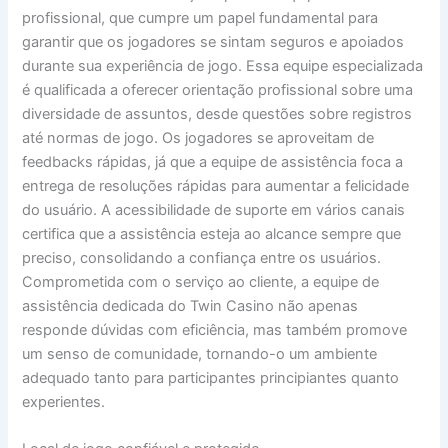
profissional, que cumpre um papel fundamental para
garantir que os jogadores se sintam seguros e apoiados
durante sua experiência de jogo. Essa equipe especializada
é qualificada a oferecer orientação profissional sobre uma
diversidade de assuntos, desde questões sobre registros
até normas de jogo. Os jogadores se aproveitam de
feedbacks rápidas, já que a equipe de assistência foca a
entrega de resoluções rápidas para aumentar a felicidade
do usuário. A acessibilidade de suporte em vários canais
certifica que a assistência esteja ao alcance sempre que
preciso, consolidando a confiança entre os usuários.
Comprometida com o serviço ao cliente, a equipe de
assistência dedicada do Twin Casino não apenas
responde dúvidas com eficiência, mas também promove
um senso de comunidade, tornando-o um ambiente
adequado tanto para participantes principiantes quanto
experientes.