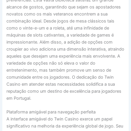
alcance de gostos, garantindo que sejam os apostadores
novatos como os mais veteranos encontrem a sua
combinação ideal. Desde jogos de mesa clássicos tais
como o vinte-e-um e a roleta, até uma infinidade de
máquinas de slots cativantes, a variedade de games é
impressionante. Além disso, a adição de opções com
croupier ao vivo adiciona uma dimensão interativa, atraindo
aqueles que desejam uma experiência mais envolvente. A
variedade de opções não só eleva o valor do
entretenimento, mas também promove um senso de
comunidade entre os jogadores. O dedicação do Twin
Casino em atender estas necessidades solidifica a sua
reputação como um destino de excelência para jogadores
em Portugal.
Plataforma amigável para navegação perfeita
A interface amigável do Twin Casino exerce um papel
significativo na melhoria da experiência global de jogo. Seu