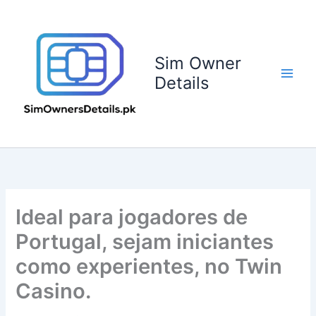
Skip
to
content
Sim Owner
Details
Ideal para jogadores de
Portugal, sejam iniciantes
como experientes, no Twin
Casino.