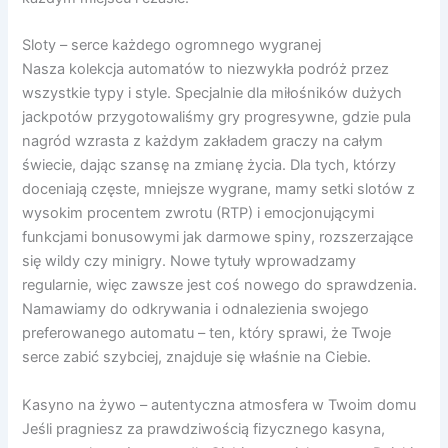
Sloty – serce każdego ogromnego wygranej
Nasza kolekcja automatów to niezwykła podróż przez
wszystkie typy i style. Specjalnie dla miłośników dużych
jackpotów przygotowaliśmy gry progresywne, gdzie pula
nagród wzrasta z każdym zakładem graczy na całym
świecie, dając szansę na zmianę życia. Dla tych, którzy
doceniają częste, mniejsze wygrane, mamy setki slotów z
wysokim procentem zwrotu (RTP) i emocjonującymi
funkcjami bonusowymi jak darmowe spiny, rozszerzające
się wildy czy minigry. Nowe tytuły wprowadzamy
regularnie, więc zawsze jest coś nowego do sprawdzenia.
Namawiamy do odkrywania i odnalezienia swojego
preferowanego automatu – ten, który sprawi, że Twoje
serce zabić szybciej, znajduje się właśnie na Ciebie.
Kasyno na żywo – autentyczna atmosfera w Twoim domu
Jeśli pragniesz za prawdziwością fizycznego kasyna,