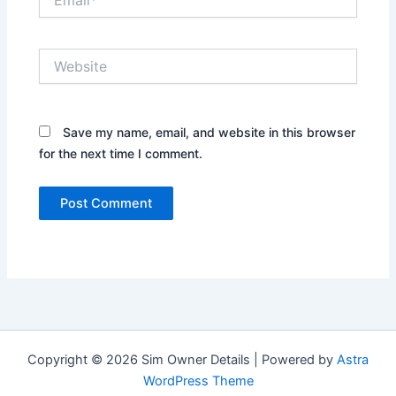
Website
Save my name, email, and website in this browser
for the next time I comment.
Copyright © 2026 Sim Owner Details | Powered by
Astra
WordPress Theme