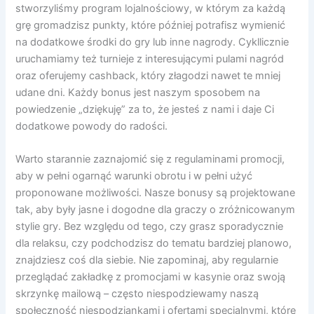
stworzyliśmy program lojalnościowy, w którym za każdą
grę gromadzisz punkty, które później potrafisz wymienić
na dodatkowe środki do gry lub inne nagrody. Cykllicznie
uruchamiamy też turnieje z interesującymi pulami nagród
oraz oferujemy cashback, który złagodzi nawet te mniej
udane dni. Każdy bonus jest naszym sposobem na
powiedzenie „dziękuję” za to, że jesteś z nami i daje Ci
dodatkowe powody do radości.
Warto starannie zaznajomić się z regulaminami promocji,
aby w pełni ogarnąć warunki obrotu i w pełni użyć
proponowane możliwości. Nasze bonusy są projektowane
tak, aby były jasne i dogodne dla graczy o zróżnicowanym
stylie gry. Bez względu od tego, czy grasz sporadycznie
dla relaksu, czy podchodzisz do tematu bardziej planowo,
znajdziesz coś dla siebie. Nie zapominaj, aby regularnie
przeglądać zakładkę z promocjami w kasynie oraz swoją
skrzynkę mailową – często niespodziewamy naszą
społeczność niespodziankami i ofertami specjalnymi, które