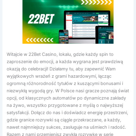
Witajcie w 22Bet Casino, lokalu, gdzie każdy spin to
zaproszenie do emocji, a każda wygrana jest prawdziwą
okazją do celebracji! Działamy tu, aby zapewnić Wam
wyjątkowych wrażeń z grami hazardowymi, łącząc
ogromną różnorodność tytułów z kuszącymi bonusami i
niezwykłą wygodą gry. W Polsce nasi gracze poznają świat
opcji, od klasycznych automatów po dynamiczne zakłady
na żywo, wszystko przygotowane z myślą o najwyższej
satysfakcji. Dołącz do nas i doświadcz energię przestrzeni,
gdzie granice rozrywki są ciągle przekraczane, a każdy,
nawet najmniejszy sukces, zasługuje na uśmiech i radość.
Razem z nami przemienisz zwykłą rozrywkę w serię