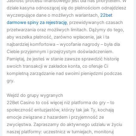
Jasność procesu finansowego jest dla nas priorytetem. W
dziale kasyna odnoszącej się do płatnościom odnajdziesz
wyczerpujące dane o możliwych wariantach,
22bet
darmowe spiny za rejestrację
, przewidywanych czasach
przetwarzania oraz możliwych limitach. Dążymy do tego,
aby wszelka płatność, zarówno wpłacenie, jak i ta
najbardziej komfortowa – wycofanie nagrody – była dla
Ciebie przyjemnym i przejrzystym doświadczeniem.
Pamiętaj, że jesteś w stanie zawsze sprawdzić historię
swoich transakcji w zakładce konta, co oferuje Ci
kompletną zarządzanie nad swoimi pieniędzmi podczas
gry.
Wejdź do grupy wygranych
22Bet Casino to coś więcej niż platforma do gry – to
społeczność entuzjastów, którzy tak jak Ty, kochają
emocje związane z hazardem i przyjemność ze
zwycięstwa. Zapraszamy do aktywnego udziału w życiu
naszej platformy: uczestnicz w turniejach, monitoruj