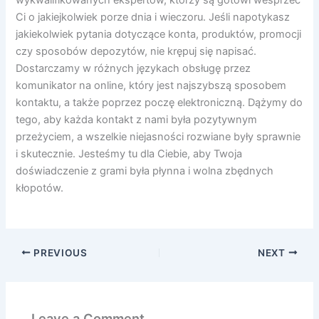
Ci o jakiejkolwiek porze dnia i wieczoru. Jeśli napotykasz
jakiekolwiek pytania dotyczące konta, produktów, promocji
czy sposobów depozytów, nie krępuj się napisać.
Dostarczamy w różnych językach obsługę przez
komunikator na online, który jest najszybszą sposobem
kontaktu, a także poprzez poczę elektroniczną. Dążymy do
tego, aby każda kontakt z nami była pozytywnym
przeżyciem, a wszelkie niejasności rozwiane były sprawnie
i skutecznie. Jesteśmy tu dla Ciebie, aby Twoja
doświadczenie z grami była płynna i wolna zbędnych
kłopotów.
PREVIOUS
NEXT
Leave a Comment