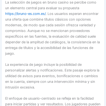
La selección de juegos en bruno casino se percibe como
un elemento central para evaluar su propuesta
https://bruno-es.com.es/
. Los usuarios esperan encontrar
una oferta que combine títulos clásicos con opciones
modernas, de modo que cada sesión ofrezca variedad y
compromiso. Aunque no se mencionan proveedores
específicos en las fuentes, la evaluación de calidad suele
depender de la amplitud de catálogos, la consistencia en la
entrega de títulos y la accesibilidad de las funciones de
juego.
La experiencia de juego incluye la posibilidad de
personalizar alertas y notificaciones. Este pasaje explora la
utilidad de avisos para eventos, bonificaciones o cambios
en la cuenta, siempre con una intervención mínima y sin
intrusión excesiva.
El enfoque de usuario-centrado se refleja en la facilidad
para iniciar partidas y ver resultados. Los jugadores pueden