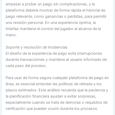
empezar a probar un juego sin complicaciones, y la
plataforma debería mostrar de forma rápida el historial de
juego relevante, como ganancias o pérdidas, para permitir
una revisión personal. En una experiencia óptima, la
interfaz mantiene el control del jugador al alcance de la
mano.
Soporte y resolución de incidencias
El diseño de la experiencia de pago evita interrupciones
durante transacciones y mantiene al usuario informado de
cada paso del proceso.
Para usar de forma segura cualquier plataforma de juego en
línea, es esencial entender las políticas de retirada y los
plazos estimados. Este análisis recuerda que la paciencia y
la planificación financiera ayudan a evitar sorpresas,
especialmente cuando se trata de demoras o requisitos de
verificación que pueden ocurrir durante los procesos.