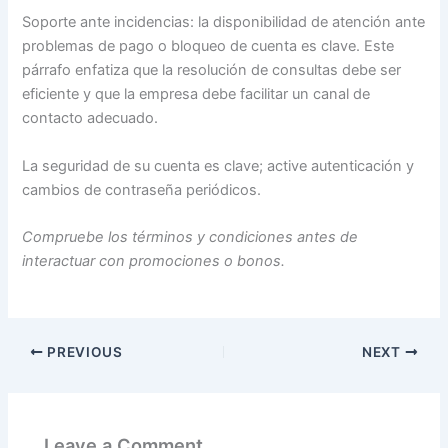
Soporte ante incidencias: la disponibilidad de atención ante
problemas de pago o bloqueo de cuenta es clave. Este
párrafo enfatiza que la resolución de consultas debe ser
eficiente y que la empresa debe facilitar un canal de
contacto adecuado.
La seguridad de su cuenta es clave; active autenticación y
cambios de contraseña periódicos.
Compruebe los términos y condiciones antes de
interactuar con promociones o bonos.
PREVIOUS
NEXT
Leave a Comment