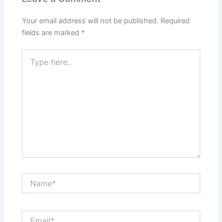
Your email address will not be published.
Required
fields are marked
*
Type
here..
Name*
Email*