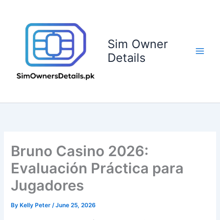
Skip
to
content
Sim Owner
Details
Bruno Casino 2026:
Evaluación Práctica para
Jugadores
By
Kelly Peter
/
June 25, 2026