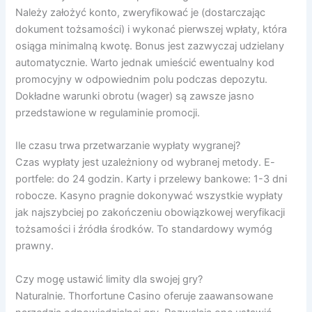
Należy założyć konto, zweryfikować je (dostarczając
dokument tożsamości) i wykonać pierwszej wpłaty, która
osiąga minimalną kwotę. Bonus jest zazwyczaj udzielany
automatycznie. Warto jednak umieścić ewentualny kod
promocyjny w odpowiednim polu podczas depozytu.
Dokładne warunki obrotu (wager) są zawsze jasno
przedstawione w regulaminie promocji.
Ile czasu trwa przetwarzanie wypłaty wygranej?
Czas wypłaty jest uzależniony od wybranej metody. E-
portfele: do 24 godzin. Karty i przelewy bankowe: 1-3 dni
robocze. Kasyno pragnie dokonywać wszystkie wypłaty
jak najszybciej po zakończeniu obowiązkowej weryfikacji
tożsamości i źródła środków. To standardowy wymóg
prawny.
Czy mogę ustawić limity dla swojej gry?
Naturalnie. Thorfortune Casino oferuje zaawansowane