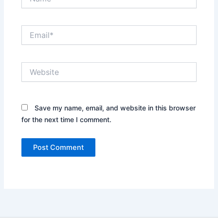
Email*
Website
Save my name, email, and website in this browser
for the next time I comment.