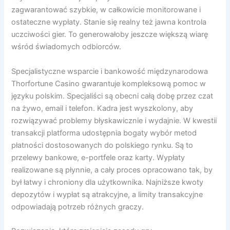
zagwarantować szybkie, w całkowicie monitorowane i
ostateczne wypłaty. Stanie się realny też jawna kontrola
uczciwości gier. To generowałoby jeszcze większą wiarę
wśród świadomych odbiorców.
Specjalistyczne wsparcie i bankowość międzynarodowa
Thorfortune Casino gwarantuje kompleksową pomoc w
języku polskim. Specjaliści są obecni całą dobę przez czat
na żywo, email i telefon. Kadra jest wyszkolony, aby
rozwiązywać problemy błyskawicznie i wydajnie. W kwestii
transakcji platforma udostępnia bogaty wybór metod
płatności dostosowanych do polskiego rynku. Są to
przelewy bankowe, e-portfele oraz karty. Wypłaty
realizowane są płynnie, a cały proces opracowano tak, by
był łatwy i chroniony dla użytkownika. Najniższe kwoty
depozytów i wypłat są atrakcyjne, a limity transakcyjne
odpowiadają potrzeb różnych graczy.