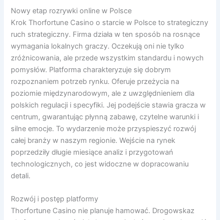
Nowy etap rozrywki online w Polsce
Krok Thorfortune Casino o starcie w Polsce to strategiczny
ruch strategiczny. Firma działa w ten sposób na rosnące
wymagania lokalnych graczy. Oczekują oni nie tylko
zróżnicowania, ale przede wszystkim standardu i nowych
pomysłów. Platforma charakteryzuje się dobrym
rozpoznaniem potrzeb rynku. Oferuje przeżycia na
poziomie międzynarodowym, ale z uwzględnieniem dla
polskich regulacji i specyfiki. Jej podejście stawia gracza w
centrum, gwarantując płynną zabawę, czytelne warunki i
silne emocje. To wydarzenie może przyspieszyć rozwój
całej branży w naszym regionie. Wejście na rynek
poprzedziły długie miesiące analiz i przygotowań
technologicznych, co jest widoczne w dopracowaniu
detali.
Rozwój i postęp platformy
Thorfortune Casino nie planuje hamować. Drogowskaz