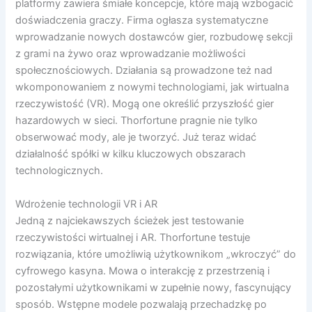
platformy zawiera śmiałe koncepcje, które mają wzbogacić
doświadczenia graczy. Firma ogłasza systematyczne
wprowadzanie nowych dostawców gier, rozbudowę sekcji
z grami na żywo oraz wprowadzanie możliwości
społecznościowych. Działania są prowadzone też nad
wkomponowaniem z nowymi technologiami, jak wirtualna
rzeczywistość (VR). Mogą one określić przyszłość gier
hazardowych w sieci. Thorfortune pragnie nie tylko
obserwować mody, ale je tworzyć. Już teraz widać
działalność spółki w kilku kluczowych obszarach
technologicznych.
Wdrożenie technologii VR i AR
Jedną z najciekawszych ścieżek jest testowanie
rzeczywistości wirtualnej i AR. Thorfortune testuje
rozwiązania, które umożliwią użytkownikom „wkroczyć” do
cyfrowego kasyna. Mowa o interakcję z przestrzenią i
pozostałymi użytkownikami w zupełnie nowy, fascynujący
sposób. Wstępne modele pozwalają przechadzkę po