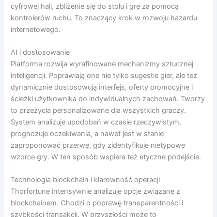
cyfrowej hali, zbliżenie się do stołu i grę za pomocą
kontrolerów ruchu. To znaczący krok w rozwoju hazardu
internetowego.
AI i dostosowanie
Platforma rozwija wyrafinowane mechanizmy sztucznej
inteligencji. Poprawiają one nie tylko sugestie gier, ale też
dynamicznie dostosowują interfejs, oferty promocyjne i
ścieżki użytkownika do indywidualnych zachowań. Tworzy
to przeżycia personalizowane dla wszystkich graczy.
System analizuje upodobań w czasie rzeczywistym,
prognozuje oczekiwania, a nawet jest w stanie
zaproponować przerwę, gdy zidentyfikuje nietypowe
wzorce gry. W ten sposób wspiera też etyczne podejście.
Technologia blockchain i klarowność operacji
Thorfortune intensywnie analizuje opcje związane z
blockchainem. Chodzi o poprawę transparentności i
szybkości transakcji. W przyszłości może to