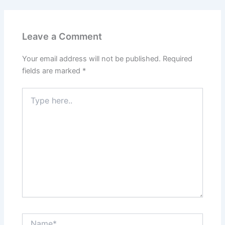
Leave a Comment
Your email address will not be published.
Required
fields are marked
*
Type
here..
Name*