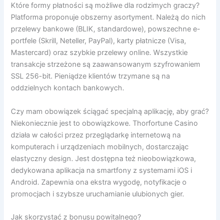
Które formy płatności są możliwe dla rodzimych graczy?
Platforma proponuje obszerny asortyment. Należą do nich
przelewy bankowe (BLIK, standardowe), powszechne e-
portfele (Skrill, Neteller, PayPal), karty płatnicze (Visa,
Mastercard) oraz szybkie przelewy online. Wszystkie
transakcje strzeżone są zaawansowanym szyfrowaniem
SSL 256-bit. Pieniądze klientów trzymane są na
oddzielnych kontach bankowych.
Czy mam obowiązek ściągać specjalną aplikację, aby grać?
Niekoniecznie jest to obowiązkowe. Thorfortune Casino
działa w całości przez przeglądarkę internetową na
komputerach i urządzeniach mobilnych, dostarczając
elastyczny design. Jest dostępna też nieobowiązkowa,
dedykowana aplikacja na smartfony z systemami iOS i
Android. Zapewnia ona ekstra wygodę, notyfikacje o
promocjach i szybsze uruchamianie ulubionych gier.
Jak skorzystać z bonusu powitalnego?