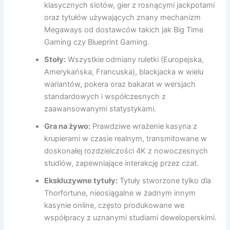
klasycznych slotów, gier z rosnącymi jackpotami
oraz tytułów używających znany mechanizm
Megaways od dostawców takich jak Big Time
Gaming czy Blueprint Gaming.
Stoły:
Wszystkie odmiany ruletki (Europejska,
Amerykańska, Francuska), blackjacka w wielu
wariantów, pokera oraz bakarat w wersjach
standardowych i współczesnych z
zaawansowanymi statystykami.
Gra na żywo:
Prawdziwe wrażenie kasyna z
krupierami w czasie realnym, transmitowane w
doskonałej rozdzielczości 4K z nowoczesnych
studiów, zapewniające interakcję przez czat.
Ekskluzywne tytuły:
Tytuły stworzone tylko dla
Thorfortune, nieosiągalne w żadnym innym
kasynie online, często produkowane we
współpracy z uznanymi studiami deweloperskimi.