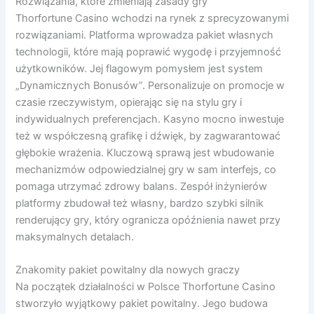
Rozwiązania, które zmieniają zasady gry
Thorfortune Casino wchodzi na rynek z sprecyzowanymi
rozwiązaniami. Platforma wprowadza pakiet własnych
technologii, które mają poprawić wygodę i przyjemność
użytkowników. Jej flagowym pomysłem jest system
„Dynamicznych Bonusów”. Personalizuje on promocje w
czasie rzeczywistym, opierając się na stylu gry i
indywidualnych preferencjach. Kasyno mocno inwestuje
też w współczesną grafikę i dźwięk, by zagwarantować
głębokie wrażenia. Kluczową sprawą jest wbudowanie
mechanizmów odpowiedzialnej gry w sam interfejs, co
pomaga utrzymać zdrowy balans. Zespół inżynierów
platformy zbudował też własny, bardzo szybki silnik
renderujący gry, który ogranicza opóźnienia nawet przy
maksymalnych detalach.
Znakomity pakiet powitalny dla nowych graczy
Na początek działalności w Polsce Thorfortune Casino
stworzyło wyjątkowy pakiet powitalny. Jego budowa