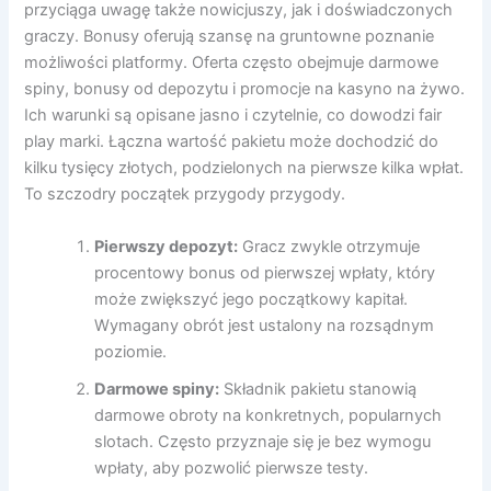
przyciąga uwagę także nowicjuszy, jak i doświadczonych
graczy. Bonusy oferują szansę na gruntowne poznanie
możliwości platformy. Oferta często obejmuje darmowe
spiny, bonusy od depozytu i promocje na kasyno na żywo.
Ich warunki są opisane jasno i czytelnie, co dowodzi fair
play marki. Łączna wartość pakietu może dochodzić do
kilku tysięcy złotych, podzielonych na pierwsze kilka wpłat.
To szczodry początek przygody przygody.
Pierwszy depozyt:
Gracz zwykle otrzymuje
procentowy bonus od pierwszej wpłaty, który
może zwiększyć jego początkowy kapitał.
Wymagany obrót jest ustalony na rozsądnym
poziomie.
Darmowe spiny:
Składnik pakietu stanowią
darmowe obroty na konkretnych, popularnych
slotach. Często przyznaje się je bez wymogu
wpłaty, aby pozwolić pierwsze testy.