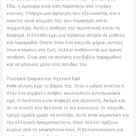
Εδώ, η εμπειρία είναι κάτι παραπάνω από τυχαίες
εικόνες. Υπάρχει μια αφήγηση που εξελίσσεται, και ο
παίκτης είναι κομμάτι της. Δεν παρατηρεί απλά,
συμμετέχει. Αυτή η αίσθηση της περιπέτειας κάνει τη
διαφορά. Η Ελλάδα έχει μια τεράστια ιστορία σε μύθους
και παραμύθια. Οπότε όταν ένα παιχνίδι φέρνει αυτούς
τους κόσμους στη ζωή, πολλοί αισθάνονται μια άμεση
σύνδεση. Είναι σαν να ανοίγεις ένα βιβλίο παραμυθιού
και να μπαίνεις μέσα στις σελίδες του.
Ποιοτικά Γραφικά και Ηχητικά Εφέ
Κάθε κίνηση έχει το βάρος της. Όταν ο μάγος κινείται ή
όταν ένα σύμβολο ανάβει, ακολουθούν εντυπωσιακά
εφέ. Η ποιότητα είναι σταθερή και αξιόπιστη. Ακόμα και
αν το κινητό σου δεν είναι το πιο καινούριο, το παιχνίδι
τρέχει ομαλά χωρίς να κολλάει. Αυτό είναι σημαντικό για
την ελληνική πραγματικότητα, όπου πολλοί παίζουν
κυρίως από το smartphone τους. Η βελτιστοποίηση για