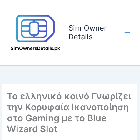
Skip
to
content
Sim Owner
Details
Το ελληνικό κοινό Γνωρίζει
την Κορυφαία Ικανοποίηση
στο Gaming με το Blue
Wizard Slot