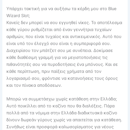
Υπάρχει τακτική για να αυξήσω τα κέρδη μου στο Blue
Wizard Slot;
Κανείς δεν μπορεί να σου εγγυηθεί νίκες. Το αποτέλεσμα
κάθε γύρου ρυθμίζεται από έναν γεννήτρια τυχαίων
αριθμών, που είναι τυχαίος και αντικειμενικός. Αυτό που
είναι υπό τον έλεγχό σου είναι η συμπεριφορά σου.
Διαχειρίσου τον μπάτζετ σου με συνέπεια. Δοκίμασε
κάθε διαθέσιμη γραμμή για να μεγιστοποιήσεις τις
πιθανότητές σου να πυροδοτήσεις ένα μπόνους. Και σε
κάθε περίπτωση, πριν παίξεις χρήματα από τον
λογαριασμό σου, φρόντισε να κατανοήσεις τους όρους
και τον πίνακα αποδόσεων.
Μπορώ να συμμετάσχω χωρίς κατάθεση στην Ελλάδα;
Αυτό ποικίλλει από το καζίνο που θα διαλέξεις. Πάρα
πολλά από τα νόμιμα στην Ελλάδα διαδικτυακά καζίνο
δίνουν δωρεάν γύρους χωρίς να απαιτείται για κατάθεση.
Συνήθως είναι προσφορά καλωσορίσματος για νέους