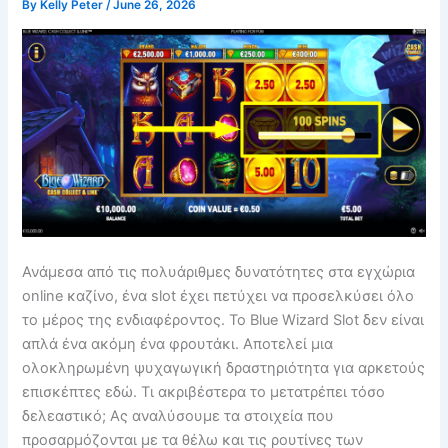
By
Kelly Peter
/
June 26, 2026
Ανάμεσα από τις πολυάριθμες δυνατότητες στα εγχώρια
online καζίνο, ένα slot έχει πετύχει να προσελκύσει όλο
το μέρος της ενδιαφέροντος. Το Blue Wizard Slot δεν είναι
απλά ένα ακόμη ένα φρουτάκι. Αποτελεί μια
ολοκληρωμένη ψυχαγωγική δραστηριότητα για αρκετούς
επισκέπτες εδώ. Τι ακριβέστερα το μετατρέπει τόσο
δελεαστικό; Ας αναλύσουμε τα στοιχεία που
προσαρμόζονται με τα θέλω και τις ρουτίνες των