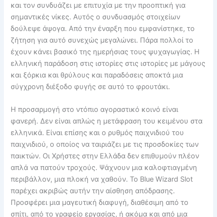
και τον συνδυάζει με επιτυχία με την προοπτική για
σημαντικές νίκες. Αυτός ο συνδυασμός στοιχείων
δούλεψε άψογα. Από την έναρξη που εμφανίστηκε, το
ζήτηση για αυτό συνεχώς μεγαλώνει. Πάρα πολλοί το
έχουν κάνει βασικό της ημερήσιας τους ψυχαγωγίας. Η
ελληνική παράδοση στις ιστορίες στις ιστορίες με μάγους
και ξόρκια και θρύλους και παραδόσεις αποκτά μια
σύγχρονη διέξοδο φυγής σε αυτό το φρουτάκι.
Η προσαρμογή στο ντόπιο αγοραστικό κοινό είναι
φανερή. Δεν είναι απλώς η μετάφραση του κειμένου στα
ελληνικά. Είναι επίσης και ο ρυθμός παιχνιδιού του
παιχνιδιού, ο οποίος να ταιριάζει με τις προσδοκίες των
παικτών. Οι Χρήστες στην Ελλάδα δεν επιθυμούν πλέον
απλά να πατούν τροχούς. Ψάχνουν μια καλοφτιαγμένη
περιβάλλον, μια πλοκή να χαθούν. Το Blue Wizard Slot
παρέχει ακριβώς αυτήν την αίσθηση απόδρασης.
Προσφέρει μια μαγευτική διαφυγή, διαθέσιμη από το
σπίτι, από το γραφείο εργασίας, ή ακόμα και από μια