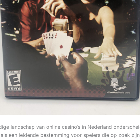
ndige landschap van online casino’s in Nederland onderschei
 als een leidende bestemming voor spelers die op zoek zijn