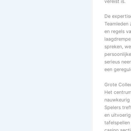
vereist is.
De expertis
Teamleden z
en regels v
laagdrempel
spreken, we
persoonlijk
serieus neem
een geregul
Grote Colle
Het centrum 
nauwkeurig 
Spelers tre
en uitvoeri
tafelspellen
casino secti