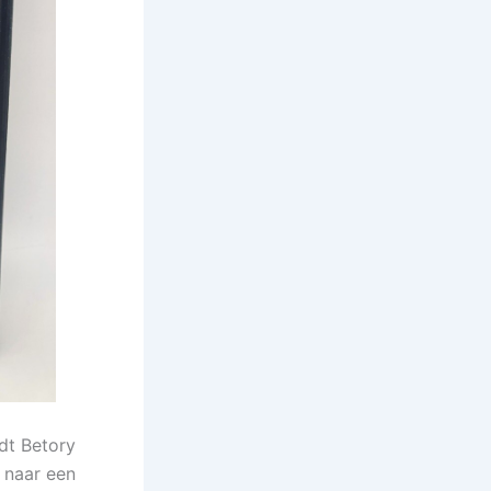
dt Betory
 naar een