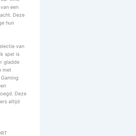
 van een
racht. Deze
ge hun
electie van
k spel is
r gladde
n met
n Gaming
een
voegd. Deze
rs altijd