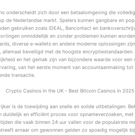
no onderscheidt zich door een betaalomgeving die volledig
p de Nederlandse markt. Spelers kunnen gangbare en popu
den gebruiken zoals iDEAL, Bancontact en bankoverschrijv
ortingen onmiddellijk en zonder problemen kunnen worden 
ards, diverse e-wallets en andere moderne oplossingen zijn
 allemaal beveiligd met de hoogste encryptiestandaarden.
jkheid en het gemak zijn van bijzondere waarde voor een 
rvaring, van het eerste moment van accountaanmaking tot 
nde transactie.
jker is de toewijding aan snelle en solide uitbetalingen. B
n duidelijk en efficiënt proces voor opnameverzoeken, met 
tijden die vaak binnen 24 uur vallen voor de populairste m
streeft ernaar om gewonnen gelden zo spoedig mogelijk bij