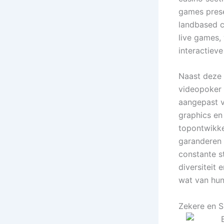
games prese
landbased c
live games,
interactieve
Naast deze 
videopoker 
aangepast v
graphics en
topontwikke
garanderen 
constante s
diversiteit 
wat van hun
Zekere en S