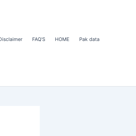
Disclaimer
FAQ’S
HOME
Pak data