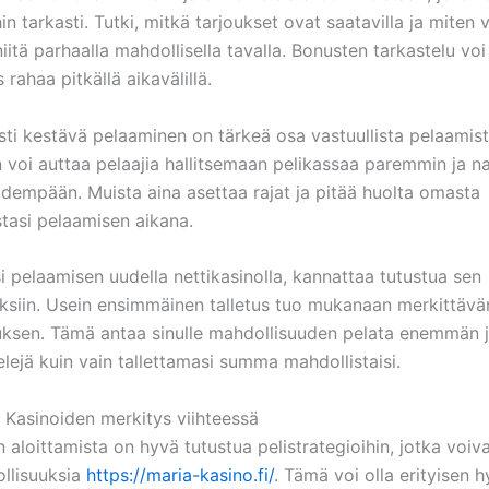
hin tarkasti. Tutki, mitkä tarjoukset ovat saatavilla ja miten v
itä parhaalla mahdollisella tavalla. Bonusten tarkastelu vo
 rahaa pitkällä aikavälillä.
esti kestävä pelaaminen on tärkeä osa vastuullista pelaamis
 voi auttaa pelaajia hallitsemaan pelikassaa paremmin ja n
pidempään. Muista aina asettaa rajat ja pitää huolta omasta
stasi pelaamisen aikana.
i pelaamisen uudella nettikasinolla, kannattaa tutustua sen
ksiin. Usein ensimmäinen talletus tuo mukanaan merkittävä
uksen. Tämä antaa sinulle mahdollisuuden pelata enemmän j
lejä kuin vain tallettamasi summa mahdollistaisi.
 Kasinoiden merkitys viihteessä
 aloittamista on hyvä tutustua pelistrategioihin, jotka voiv
llisuuksia
https://maria-kasino.fi/
. Tämä voi olla erityisen h