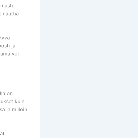
omasti.
t nauttia
 Hyvä
osti ja
 Tämä voi
lla on
nukset kuin
ä ja milloin
at