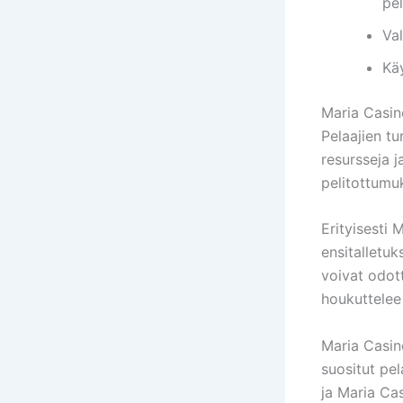
pel
Val
Kä
Maria Casin
Pelaajien tu
resursseja j
pelitottumu
Erityisesti 
ensitalletu
voivat odot
houkuttelee
Maria Casino
suositut pel
ja Maria Cas