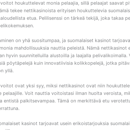
oitot houkuttelevat monia pelaajia, sillä pelaajat saavat pi
ämä tekee nettikasinoista erityisen houkuttelevia suomalaisi
aloudellista etua. Pelilisenssi on tärkeä tekijä, joka takaa pel
 pelikokemuksen.
minen on yhä suositumpaa, ja suomalaiset kasinot tarjoava
 monia mahdollisuuksia nauttia peleistä. Nämä nettikasinot 
aan hyvin suunnitelluilla alustoilla ja laajalla pelivalikoimalla.
isiä pöytäpelejä kuin innovatiivisia kolikkopelejä, jotka pitäv
n yllä.
oitot ovat yksi syy, miksi nettikasinot ovat niin houkuttele
e pelaajille. Voit nauttia voitoistasi ilman huolta veroista, m
a entistä palkitsevampaa. Tämä on merkittävä etu verotettu
errattuna.
malaiset kasinot tarjoavat usein erikoistarjouksia suomalais