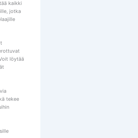
tää kaikki
lle, jotka
aajille
t
erottuvat
 Voit löytää
ät
via
ikä tekee
ihin
ille