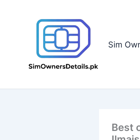
Skip
to
content
Sim Own
Best 
Ilmais