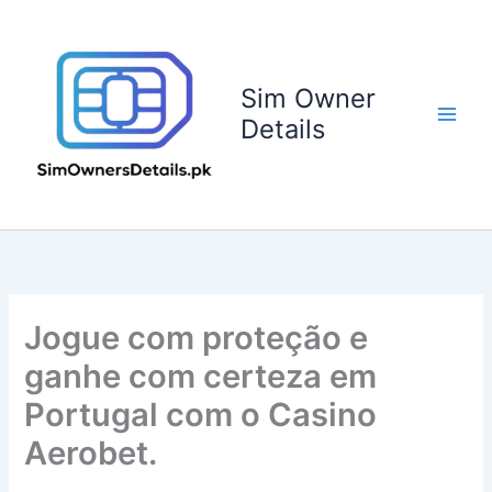
Skip
to
content
Sim Owner
Details
Jogue com proteção e
ganhe com certeza em
Portugal com o Casino
Aerobet.