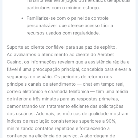
instantaneamente jogos ou mercados de apostas
particulares com o mínimo esforço.
Familiarize-se com o painel de controle
personalizável, que oferece acesso fácil a
recursos usados com regularidade.
Suporte ao cliente confiável para sua paz de espírito.
Ao avaliarmos o atendimento ao cliente do Aerobet
Casino, os informações revelam que a assistência rápida e
fiável é uma preocupação principal, concebida para elevar a
segurança do usuário. Os períodos de retorno nos
principais canais de atendimento — chat em tempo real,
correio eletrônico e chamada telefônica — têm uma média
de inferior a três minutos para as respostas primeiras,
demonstrando um tratamento eficiente das solicitações
dos usuários. Ademais, as métricas de qualidade mostram
índices de resolução consistentes superiores a 90%,
minimizando contatos repetidos e fortalecendo a
confiança na eficiência do serviço. A abordagem de