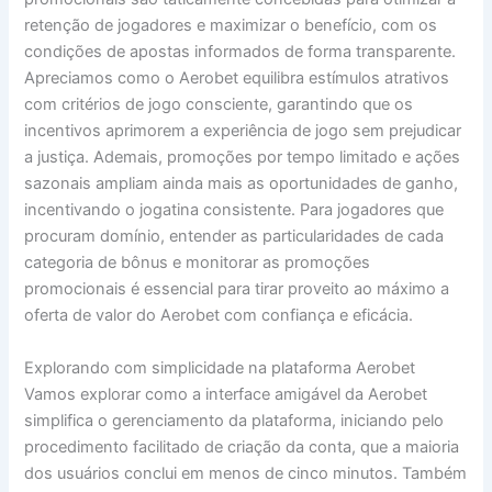
retenção de jogadores e maximizar o benefício, com os
condições de apostas informados de forma transparente.
Apreciamos como o Aerobet equilibra estímulos atrativos
com critérios de jogo consciente, garantindo que os
incentivos aprimorem a experiência de jogo sem prejudicar
a justiça. Ademais, promoções por tempo limitado e ações
sazonais ampliam ainda mais as oportunidades de ganho,
incentivando o jogatina consistente. Para jogadores que
procuram domínio, entender as particularidades de cada
categoria de bônus e monitorar as promoções
promocionais é essencial para tirar proveito ao máximo a
oferta de valor do Aerobet com confiança e eficácia.
Explorando com simplicidade na plataforma Aerobet
Vamos explorar como a interface amigável da Aerobet
simplifica o gerenciamento da plataforma, iniciando pelo
procedimento facilitado de criação da conta, que a maioria
dos usuários conclui em menos de cinco minutos. Também