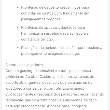
Fronteiras de depósito predefinidos para
controlar as gastos com fundamento em
planejamentos próprios.
Fronteiras de apostas adaptados para
harmonizar a suscetibilidade ao risco e a
constância de jogo.
Restrições de período de sessão que impedem a
prolongamento exagerada do jogo.
Suporte aos jogadores
Como o gaming responsável é crucial para a nossa
vivência no Aerobet Casino, priorizamos sistemas de
suporte abrangentes, desenvolvidos para auxiliar os
jogadores a conservar o controle. Examinamos
cuidadosamente o feedback dos jogadores, reconhecendo
tendências que sinalizam possíveis elementos de risco
para agir precocemente. A nossa base incorpora