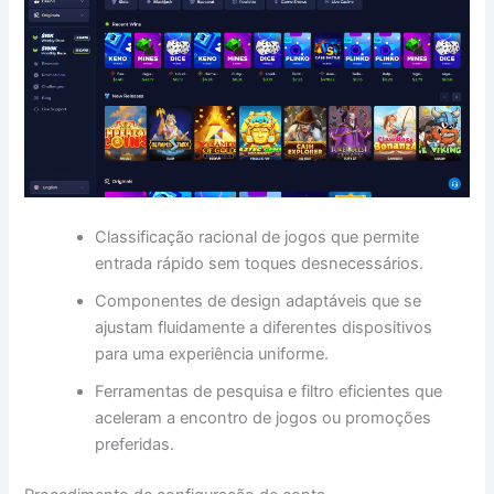
Classificação racional de jogos que permite
entrada rápido sem toques desnecessários.
Componentes de design adaptáveis que se
ajustam fluidamente a diferentes dispositivos
para uma experiência uniforme.
Ferramentas de pesquisa e filtro eficientes que
aceleram a encontro de jogos ou promoções
preferidas.