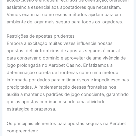
assistência essencial aos apostadores que necessitam.
Vamos examinar como essas métodos ajudam para um
ambiente de jogar mais seguro para todos os jogadores.
Restrições de apostas prudentes
Embora a excitação muitas vezes influencie nossas
apostas, definir fronteiras de apostas seguros é crucial
para conservar o domínio e aproveitar de uma vivência de
jogo prolongada no Aerobet Casino. Enfatizamos a
determinação correta de fronteiras como uma método
informada por dados para mitigar riscos e impedir escolhas
precipitadas. A implementação desses fronteiras nos
auxilia a manter os padrões de jogo consciente, garantindo
que as apostas continuem sendo uma atividade
estratégica e prazerosa.
Os principais elementos para apostas seguras na Aerobet
compreendem: