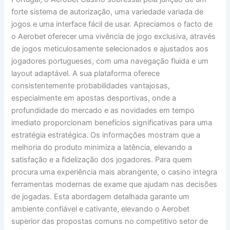
forte sistema de autorização, uma variedade variada de
jogos e uma interface fácil de usar. Apreciamos o facto de
o Aerobet oferecer uma vivência de jogo exclusiva, através
de jogos meticulosamente selecionados e ajustados aos
jogadores portugueses, com uma navegação fluida e um
layout adaptável. A sua plataforma oferece
consistentemente probabilidades vantajosas,
especialmente em apostas desportivas, onde a
profundidade do mercado e as novidades em tempo
imediato proporcionam benefícios significativas para uma
estratégia estratégica. Os informações mostram que a
melhoria do produto minimiza a latência, elevando a
satisfação e a fidelização dos jogadores. Para quem
procura uma experiência mais abrangente, o casino integra
ferramentas modernas de exame que ajudam nas decisões
de jogadas. Esta abordagem detalhada garante um
ambiente confiável e cativante, elevando o Aerobet
superior das propostas comuns no competitivo setor de