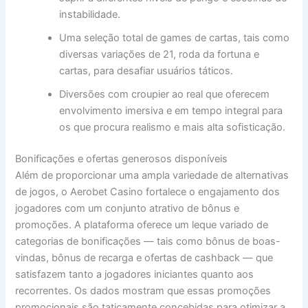
instabilidade.
Uma seleção total de games de cartas, tais como
diversas variações de 21, roda da fortuna e
cartas, para desafiar usuários táticos.
Diversões com croupier ao real que oferecem
envolvimento imersiva e em tempo integral para
os que procura realismo e mais alta sofisticação.
Bonificações e ofertas generosos disponíveis
Além de proporcionar uma ampla variedade de alternativas
de jogos, o Aerobet Casino fortalece o engajamento dos
jogadores com um conjunto atrativo de bônus e
promoções. A plataforma oferece um leque variado de
categorias de bonificações — tais como bônus de boas-
vindas, bônus de recarga e ofertas de cashback — que
satisfazem tanto a jogadores iniciantes quanto aos
recorrentes. Os dados mostram que essas promoções
promocionais são taticamente concebidas para otimizar a