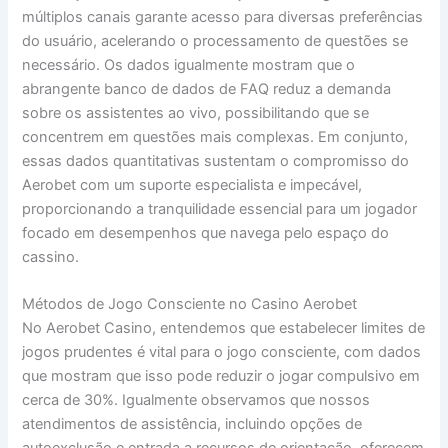
múltiplos canais garante acesso para diversas preferências
do usuário, acelerando o processamento de questões se
necessário. Os dados igualmente mostram que o
abrangente banco de dados de FAQ reduz a demanda
sobre os assistentes ao vivo, possibilitando que se
concentrem em questões mais complexas. Em conjunto,
essas dados quantitativas sustentam o compromisso do
Aerobet com um suporte especialista e impecável,
proporcionando a tranquilidade essencial para um jogador
focado em desempenhos que navega pelo espaço do
cassino.
Métodos de Jogo Consciente no Casino Aerobet
No Aerobet Casino, entendemos que estabelecer limites de
jogos prudentes é vital para o jogo consciente, com dados
que mostram que isso pode reduzir o jogar compulsivo em
cerca de 30%. Igualmente observamos que nossos
atendimentos de assistência, incluindo opções de
autoexclusão e entrada a recursos de orientação, oferecem