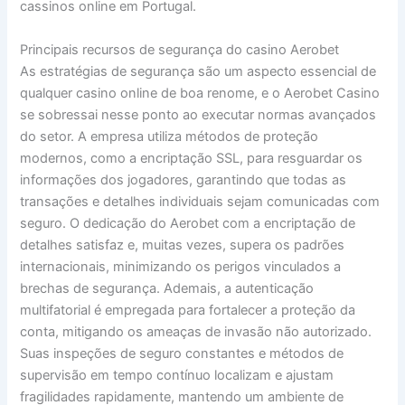
cassinos online em Portugal.
Principais recursos de segurança do casino Aerobet
As estratégias de segurança são um aspecto essencial de
qualquer casino online de boa renome, e o Aerobet Casino
se sobressai nesse ponto ao executar normas avançados
do setor. A empresa utiliza métodos de proteção
modernos, como a encriptação SSL, para resguardar os
informações dos jogadores, garantindo que todas as
transações e detalhes individuais sejam comunicadas com
seguro. O dedicação do Aerobet com a encriptação de
detalhes satisfaz e, muitas vezes, supera os padrões
internacionais, minimizando os perigos vinculados a
brechas de segurança. Ademais, a autenticação
multifatorial é empregada para fortalecer a proteção da
conta, mitigando os ameaças de invasão não autorizado.
Suas inspeções de seguro constantes e métodos de
supervisão em tempo contínuo localizam e ajustam
fragilidades rapidamente, mantendo um ambiente de