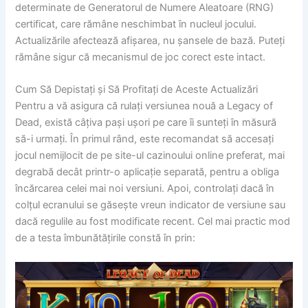
determinate de Generatorul de Numere Aleatoare (RNG)
certificat, care rămâne neschimbat în nucleul jocului.
Actualizările afectează afișarea, nu șansele de bază. Puteți
rămâne sigur că mecanismul de joc corect este intact.
Cum Să Depistați și Să Profitați de Aceste Actualizări
Pentru a vă asigura că rulați versiunea nouă a Legacy of
Dead, există câțiva pași ușori pe care îi sunteți în măsură
să-i urmați. În primul rând, este recomandat să accesați
jocul nemijlocit de pe site-ul cazinoului online preferat, mai
degrabă decât printr-o aplicație separată, pentru a obliga
încărcarea celei mai noi versiuni. Apoi, controlați dacă în
colțul ecranului se găsește vreun indicator de versiune sau
dacă regulile au fost modificate recent. Cel mai practic mod
de a testa îmbunătățirile constă în prin: