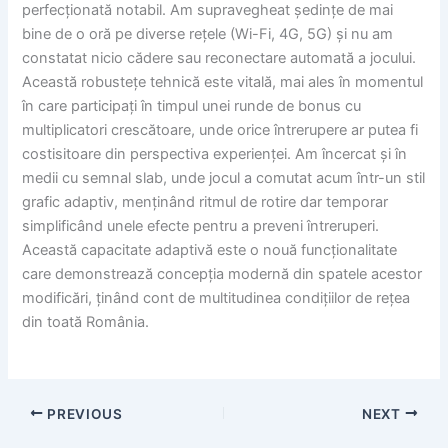
perfecționată notabil. Am supravegheat ședințe de mai
bine de o oră pe diverse rețele (Wi-Fi, 4G, 5G) și nu am
constatat nicio cădere sau reconectare automată a jocului.
Această robustețe tehnică este vitală, mai ales în momentul
în care participați în timpul unei runde de bonus cu
multiplicatori crescătoare, unde orice întrerupere ar putea fi
costisitoare din perspectiva experienței. Am încercat și în
medii cu semnal slab, unde jocul a comutat acum într-un stil
grafic adaptiv, menținând ritmul de rotire dar temporar
simplificând unele efecte pentru a preveni întreruperi.
Această capacitate adaptivă este o nouă funcționalitate
care demonstrează concepția modernă din spatele acestor
modificări, ținând cont de multitudinea condițiilor de rețea
din toată România.
PREVIOUS
NEXT