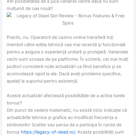
Am posibilitatea de a juca varianta veche dacă nu sunt
mulțumit de cea nouă?
Practic, nu. Operatorii de cazino online transferă toți
membrii către ediția tehnică cea mai recentă și funcțională
pentru a asigura o experiență unitară și protejată. Variantele
vechi sunt scoase de pe platforme. În schimb, cei mai mulți
jucători consideră noile actualizări ca fiind benefice și se
acomodează rapid la ele. Dacă aveți probleme specifice,
apelați la suportul pentru asistență.
Aceste actualizări afectează posibilitățile de a activa turele
bonus?
Din punct de vedere matematic, nu există nicio indicație că
actualizările tehnice și grafice au modificat frecvența a
simbolurilor Scatter sau șansa de a participa în runda de
bonus
https://legacy-of-dead.ro/
. Aceste posibilități sunt