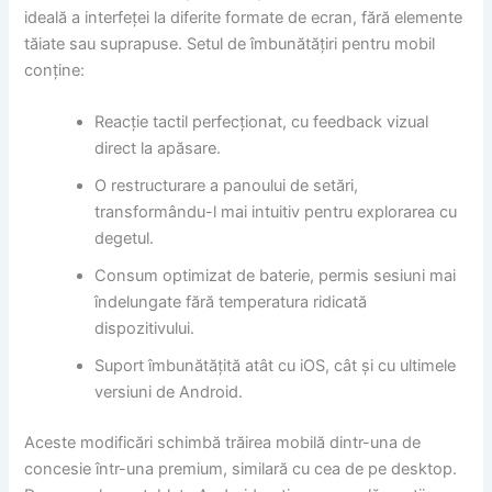
ideală a interfeței la diferite formate de ecran, fără elemente
tăiate sau suprapuse. Setul de îmbunătățiri pentru mobil
conține:
Reacție tactil perfecționat, cu feedback vizual
direct la apăsare.
O restructurare a panoului de setări,
transformându-l mai intuitiv pentru explorarea cu
degetul.
Consum optimizat de baterie, permis sesiuni mai
îndelungate fără temperatura ridicată
dispozitivului.
Suport îmbunătățită atât cu iOS, cât și cu ultimele
versiuni de Android.
Aceste modificări schimbă trăirea mobilă dintr-una de
concesie într-una premium, similară cu cea de pe desktop.