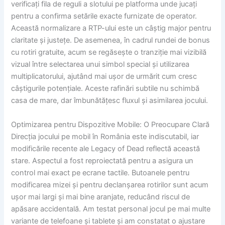
verificați fila de reguli a slotului pe platforma unde jucați
pentru a confirma setările exacte furnizate de operator.
Această normalizare a RTP-ului este un câștig major pentru
claritate și justețe. De asemenea, în cadrul rundei de bonus
cu rotiri gratuite, acum se regăsește o tranziție mai vizibilă
vizual între selectarea unui simbol special și utilizarea
multiplicatorului, ajutând mai ușor de urmărit cum cresc
câștigurile potențiale. Aceste rafinări subtile nu schimbă
casa de mare, dar îmbunătățesc fluxul și asimilarea jocului.
Optimizarea pentru Dispozitive Mobile: O Preocupare Clară
Direcția jocului pe mobil în România este indiscutabil, iar
modificările recente ale Legacy of Dead reflectă această
stare. Aspectul a fost reproiectată pentru a asigura un
control mai exact pe ecrane tactile. Butoanele pentru
modificarea mizei și pentru declanșarea rotirilor sunt acum
ușor mai largi și mai bine aranjate, reducând riscul de
apăsare accidentală. Am testat personal jocul pe mai multe
variante de telefoane și tablete și am constatat o ajustare