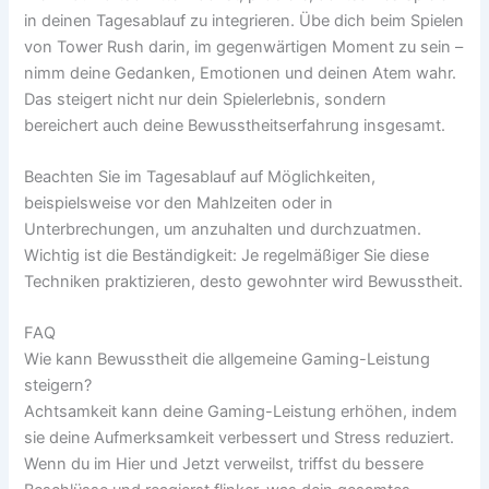
in deinen Tagesablauf zu integrieren. Übe dich beim Spielen
von Tower Rush darin, im gegenwärtigen Moment zu sein –
nimm deine Gedanken, Emotionen und deinen Atem wahr.
Das steigert nicht nur dein Spielerlebnis, sondern
bereichert auch deine Bewusstheitserfahrung insgesamt.
Beachten Sie im Tagesablauf auf Möglichkeiten,
beispielsweise vor den Mahlzeiten oder in
Unterbrechungen, um anzuhalten und durchzuatmen.
Wichtig ist die Beständigkeit: Je regelmäßiger Sie diese
Techniken praktizieren, desto gewohnter wird Bewusstheit.
FAQ
Wie kann Bewusstheit die allgemeine Gaming-Leistung
steigern?
Achtsamkeit kann deine Gaming-Leistung erhöhen, indem
sie deine Aufmerksamkeit verbessert und Stress reduziert.
Wenn du im Hier und Jetzt verweilst, triffst du bessere