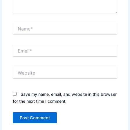
Name*
Email*
Website
Save my name, email, and website in this browser
for the next time I comment.