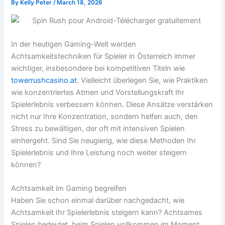
By
Kelly Peter
/
March 18, 2026
In der heutigen Gaming-Welt werden
Achtsamkeitstechniken für Spieler in Österreich immer
wichtiger, insbesondere bei kompetitiven Titeln wie
towerrushcasino.at
. Vielleicht überlegen Sie, wie Praktiken
wie konzentriertes Atmen und Vorstellungskraft Ihr
Spielerlebnis verbessern können. Diese Ansätze verstärken
nicht nur Ihre Konzentration, sondern helfen auch, den
Stress zu bewältigen, der oft mit intensiven Spielen
einhergeht. Sind Sie neugierig, wie diese Methoden Ihr
Spielerlebnis und Ihre Leistung noch weiter steigern
können?
Achtsamkeit im Gaming begreifen
Haben Sie schon einmal darüber nachgedacht, wie
Achtsamkeit Ihr Spielerlebnis steigern kann? Achtsames
Spielen bedeutet, beim Spielen vollkommen im Moment