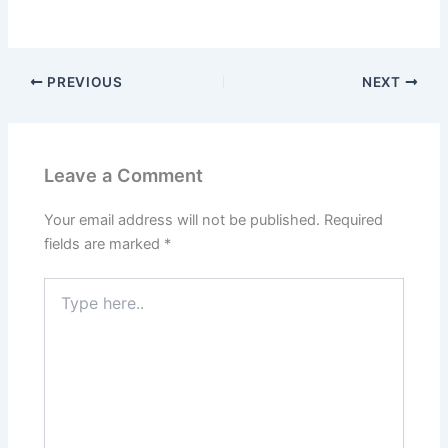
PREVIOUS
NEXT
Leave a Comment
Your email address will not be published.
Required
fields are marked
*
Type
here..