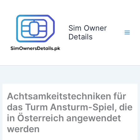
Skip
to
content
Sim Owner
Details
Achtsamkeitstechniken für
das Turm Ansturm-Spiel, die
in Österreich angewendet
werden