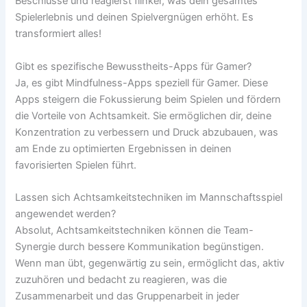
Beschlüsse und reagierst flinker, was dein gesamtes
Spielerlebnis und deinen Spielvergnügen erhöht. Es
transformiert alles!
Gibt es spezifische Bewusstheits-Apps für Gamer?
Ja, es gibt Mindfulness-Apps speziell für Gamer. Diese
Apps steigern die Fokussierung beim Spielen und fördern
die Vorteile von Achtsamkeit. Sie ermöglichen dir, deine
Konzentration zu verbessern und Druck abzubauen, was
am Ende zu optimierten Ergebnissen in deinen
favorisierten Spielen führt.
Lassen sich Achtsamkeitstechniken im Mannschaftsspiel
angewendet werden?
Absolut, Achtsamkeitstechniken können die Team-
Synergie durch bessere Kommunikation begünstigen.
Wenn man übt, gegenwärtig zu sein, ermöglicht das, aktiv
zuzuhören und bedacht zu reagieren, was die
Zusammenarbeit und das Gruppenarbeit in jeder