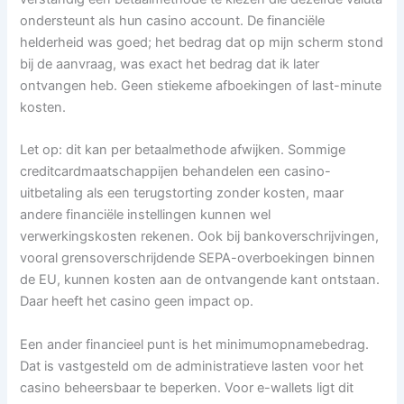
ondersteunt als hun casino account. De financiële
helderheid was goed; het bedrag dat op mijn scherm stond
bij de aanvraag, was exact het bedrag dat ik later
ontvangen heb. Geen stiekeme afboekingen of last-minute
kosten.
Let op: dit kan per betaalmethode afwijken. Sommige
creditcardmaatschappijen behandelen een casino-
uitbetaling als een terugstorting zonder kosten, maar
andere financiële instellingen kunnen wel
verwerkingskosten rekenen. Ook bij bankoverschrijvingen,
vooral grensoverschrijdende SEPA-overboekingen binnen
de EU, kunnen kosten aan de ontvangende kant ontstaan.
Daar heeft het casino geen impact op.
Een ander financieel punt is het minimumopnamebedrag.
Dat is vastgesteld om de administratieve lasten voor het
casino beheersbaar te beperken. Voor e-wallets ligt dit