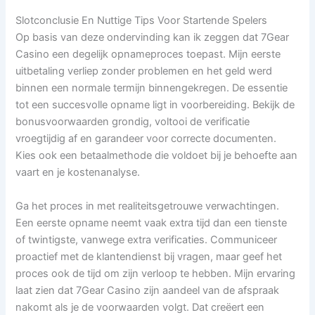
Slotconclusie En Nuttige Tips Voor Startende Spelers
Op basis van deze ondervinding kan ik zeggen dat 7Gear
Casino een degelijk opnameproces toepast. Mijn eerste
uitbetaling verliep zonder problemen en het geld werd
binnen een normale termijn binnengekregen. De essentie
tot een succesvolle opname ligt in voorbereiding. Bekijk de
bonusvoorwaarden grondig, voltooi de verificatie
vroegtijdig af en garandeer voor correcte documenten.
Kies ook een betaalmethode die voldoet bij je behoefte aan
vaart en je kostenanalyse.
Ga het proces in met realiteitsgetrouwe verwachtingen.
Een eerste opname neemt vaak extra tijd dan een tienste
of twintigste, vanwege extra verificaties. Communiceer
proactief met de klantendienst bij vragen, maar geef het
proces ook de tijd om zijn verloop te hebben. Mijn ervaring
laat zien dat 7Gear Casino zijn aandeel van de afspraak
nakomt als je de voorwaarden volgt. Dat creëert een