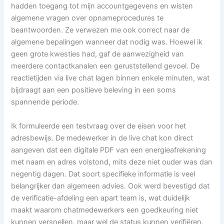
hadden toegang tot mijn accountgegevens en wisten
algemene vragen over opnameprocedures te
beantwoorden. Ze verwezen me ook correct naar de
algemene bepalingen wanneer dat nodig was. Hoewel ik
geen grote kwesties had, gaf de aanwezigheid van
meerdere contactkanalen een geruststellend gevoel. De
reactietijden via live chat lagen binnen enkele minuten, wat
bijdraagt aan een positieve beleving in een soms
spannende periode.
Ik formuleerde een testvraag over de eisen voor het
adresbewijs. De medewerker in de live chat kon direct
aangeven dat een digitale PDF van een energieafrekening
met naam en adres volstond, mits deze niet ouder was dan
negentig dagen. Dat soort specifieke informatie is veel
belangrijker dan algemeen advies. Ook werd bevestigd dat
de verificatie-afdeling een apart team is, wat duidelijk
maakt waarom chatmedewerkers een goedkeuring niet
kunnen versnellen, maar wel de status kunnen verifiëren.