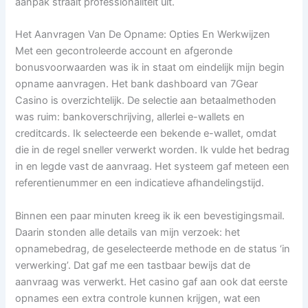
aanpak straalt professionaliteit uit.
Het Aanvragen Van De Opname: Opties En Werkwijzen
Met een gecontroleerde account en afgeronde
bonusvoorwaarden was ik in staat om eindelijk mijn begin
opname aanvragen. Het bank dashboard van 7Gear
Casino is overzichtelijk. De selectie aan betaalmethoden
was ruim: bankoverschrijving, allerlei e-wallets en
creditcards. Ik selecteerde een bekende e-wallet, omdat
die in de regel sneller verwerkt worden. Ik vulde het bedrag
in en legde vast de aanvraag. Het systeem gaf meteen een
referentienummer en een indicatieve afhandelingstijd.
Binnen een paar minuten kreeg ik ik een bevestigingsmail.
Daarin stonden alle details van mijn verzoek: het
opnamebedrag, de geselecteerde methode en de status ‘in
verwerking’. Dat gaf me een tastbaar bewijs dat de
aanvraag was verwerkt. Het casino gaf aan ook dat eerste
opnames een extra controle kunnen krijgen, wat een