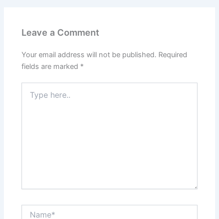
Leave a Comment
Your email address will not be published.
Required
fields are marked
*
Type
here..
Name*