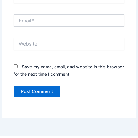
Email*
Website
Save my name, email, and website in this browser
for the next time I comment.