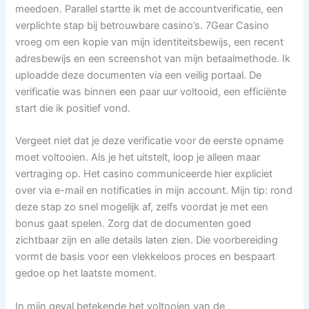
meedoen. Parallel startte ik met de accountverificatie, een
verplichte stap bij betrouwbare casino’s. 7Gear Casino
vroeg om een kopie van mijn identiteitsbewijs, een recent
adresbewijs en een screenshot van mijn betaalmethode. Ik
uploadde deze documenten via een veilig portaal. De
verificatie was binnen een paar uur voltooid, een efficiënte
start die ik positief vond.
Vergeet niet dat je deze verificatie voor de eerste opname
moet voltooien. Als je het uitstelt, loop je alleen maar
vertraging op. Het casino communiceerde hier expliciet
over via e-mail en notificaties in mijn account. Mijn tip: rond
deze stap zo snel mogelijk af, zelfs voordat je met een
bonus gaat spelen. Zorg dat de documenten goed
zichtbaar zijn en alle details laten zien. Die voorbereiding
vormt de basis voor een vlekkeloos proces en bespaart
gedoe op het laatste moment.
In mijn geval betekende het voltooien van de