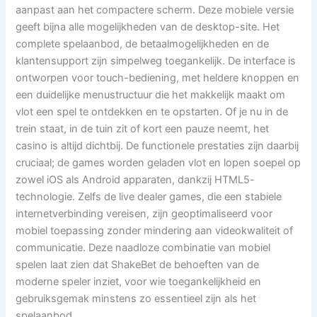
aanpast aan het compactere scherm. Deze mobiele versie
geeft bijna alle mogelijkheden van de desktop-site. Het
complete spelaanbod, de betaalmogelijkheden en de
klantensupport zijn simpelweg toegankelijk. De interface is
ontworpen voor touch-bediening, met heldere knoppen en
een duidelijke menustructuur die het makkelijk maakt om
vlot een spel te ontdekken en te opstarten. Of je nu in de
trein staat, in de tuin zit of kort een pauze neemt, het
casino is altijd dichtbij. De functionele prestaties zijn daarbij
cruciaal; de games worden geladen vlot en lopen soepel op
zowel iOS als Android apparaten, dankzij HTML5-
technologie. Zelfs de live dealer games, die een stabiele
internetverbinding vereisen, zijn geoptimaliseerd voor
mobiel toepassing zonder mindering aan videokwaliteit of
communicatie. Deze naadloze combinatie van mobiel
spelen laat zien dat ShakeBet de behoeften van de
moderne speler inziet, voor wie toegankelijkheid en
gebruiksgemak minstens zo essentieel zijn als het
spelaanbod.