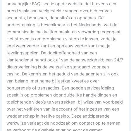
omvangrijke FAQ-sectie op de website dekt tevens een
breed scala aan veelgestelde vragen over beheer van
accounts, bonussen, deposito’s en opnames. De
ondersteuning is beschikbaar in het Nederlands, wat de
communicatie makkelijker maakt en verwarring tegengaat.
Het streven is om problemen vlot op te lossen, zodat je
snel weer verder kunt en opnieuw verder kunt met je
lievelingsspellen. De doeltreffendheid van een
klantendienst hangt ook af van de aanwezigheid; een 24/7
dienstverlening is de wenselijke standaard voor een
casino. De kennis en het geduld van de agenten zijn ook
van belang, met name bij lastige kwesties over
bonusregels of transacties. Een goede serviceafdeling
speelt in op problemen door duidelijke handleidingen en
toelichtende video’s te verstrekken, bij wijze van voorbeeld
over het verifiëren van je account of het inzetten van een
weddenschap in het live casino. Deze anticiperende
werkwijze verlaagt de noodzaak om contact op te nemen
en verhoogt de algehele ervaring voor de gamer.