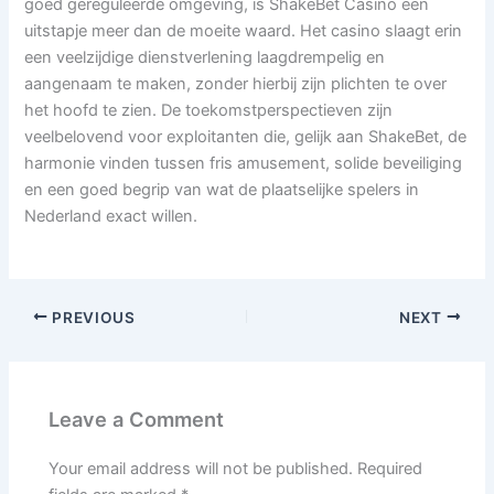
goed gereguleerde omgeving, is ShakeBet Casino een
uitstapje meer dan de moeite waard. Het casino slaagt erin
een veelzijdige dienstverlening laagdrempelig en
aangenaam te maken, zonder hierbij zijn plichten te over
het hoofd te zien. De toekomstperspectieven zijn
veelbelovend voor exploitanten die, gelijk aan ShakeBet, de
harmonie vinden tussen fris amusement, solide beveiliging
en een goed begrip van wat de plaatselijke spelers in
Nederland exact willen.
PREVIOUS
NEXT
Leave a Comment
Your email address will not be published.
Required