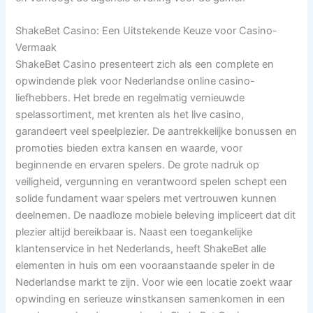
ShakeBet Casino: Een Uitstekende Keuze voor Casino-
Vermaak
ShakeBet Casino presenteert zich als een complete en
opwindende plek voor Nederlandse online casino-
liefhebbers. Het brede en regelmatig vernieuwde
spelassortiment, met krenten als het live casino,
garandeert veel speelplezier. De aantrekkelijke bonussen en
promoties bieden extra kansen en waarde, voor
beginnende en ervaren spelers. De grote nadruk op
veiligheid, vergunning en verantwoord spelen schept een
solide fundament waar spelers met vertrouwen kunnen
deelnemen. De naadloze mobiele beleving impliceert dat dit
plezier altijd bereikbaar is. Naast een toegankelijke
klantenservice in het Nederlands, heeft ShakeBet alle
elementen in huis om een vooraanstaande speler in de
Nederlandse markt te zijn. Voor wie een locatie zoekt waar
opwinding en serieuze winstkansen samenkomen in een