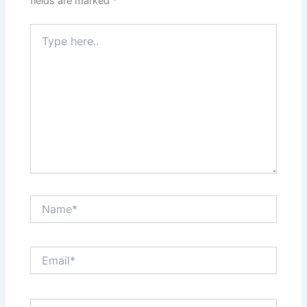
fields are marked
*
Type
here..
Name*
Email*
Website