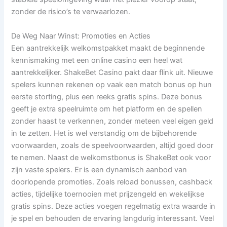
zonder de risico’s te verwaarlozen.
De Weg Naar Winst: Promoties en Acties
Een aantrekkelijk welkomstpakket maakt de beginnende
kennismaking met een online casino een heel wat
aantrekkelijker. ShakeBet Casino pakt daar flink uit. Nieuwe
spelers kunnen rekenen op vaak een match bonus op hun
eerste storting, plus een reeks gratis spins. Deze bonus
geeft je extra speelruimte om het platform en de spellen
zonder haast te verkennen, zonder meteen veel eigen geld
in te zetten. Het is wel verstandig om de bijbehorende
voorwaarden, zoals de speelvoorwaarden, altijd goed door
te nemen. Naast de welkomstbonus is ShakeBet ook voor
zijn vaste spelers. Er is een dynamisch aanbod van
doorlopende promoties. Zoals reload bonussen, cashback
acties, tijdelijke toernooien met prijzengeld en wekelijkse
gratis spins. Deze acties voegen regelmatig extra waarde in
je spel en behouden de ervaring langdurig interessant. Veel