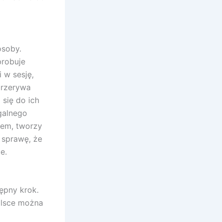
osoby.
probuje
 w sesję,
przerywa
się do ich
galnego
wem, tworzy
e sprawę, że
e.
ępny krok.
Polsce można