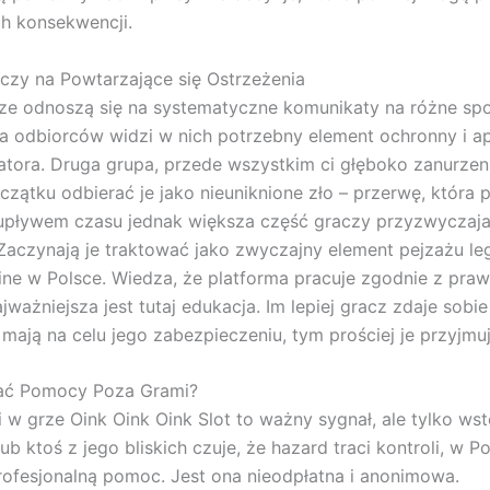
h konsekwencji.
czy na Powtarzające się Ostrzeżenia
ze odnoszą się na systematyczne komunikaty na różne sp
 odbiorców widzi w nich potrzebny element ochronny i a
atora. Druga grupa, przede wszystkim ci głęboko zanurzeni
zątku odbierać je jako nieuniknione zło – przerwę, która 
 upływem czasu jednak większa część graczy przyzwyczaja 
Zaczynają je traktować jako zwyczajny element pejzażu le
ine w Polsce. Wiedza, że platforma pracuje zgodnie z pra
jważniejsza jest tutaj edukacja. Im lepiej gracz zdaje sobi
mają na celu jego zabezpieczeniu, tym prościej je przyjmuj
ać Pomocy Poza Grami?
w grze Oink Oink Oink Slot to ważny sygnał, ale tylko wst
lub ktoś z jego bliskich czuje, że hazard traci kontroli, w 
ofesjonalną pomoc. Jest ona nieodpłatna i anonimowa.