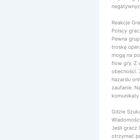
negatywnyc
Reakcje Gra
Polscy grac
Pewna grupa
troskę oper
mogą na poc
flow gry. Z
obecności. 
hazardu onl
zaufanie. Na
komunikaty 
Gdzie Szuk
Wiadomości 
Jeśli gracz 
otrzymać pr