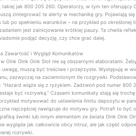
takiej jak 800 205 260. Operatorzy, w tym ten oferujący 
muszą zintegrować te alerty w mechanikę gry. Pojawiają się
 lub po spełnieniu warunków – na przykład po określonej l
zadaniem jest zainicjowanie krótkiej pauzy. Ta chwila refle
iadomie podjąć decyzję, czy chce grać dalej.
a Zawartość i Wygląd Komunikatów
w Oink Oink Oink Slot nie są obszernymi elaboratami. Żeb
 uwagę, muszą być treściwe i przejrzyste. Występują w 
anu, zazwyczaj na zaciemnionym tle rozgrywki. Podstawowa
: “Hazard wiąże się z ryzykiem. Zadzwoń pod numer 800 
rzestaje być rozrywką.” Czasami komunikaty stają się trochę
 przykład motywować do ustawienia limitu depozytu w pane
czna najczęściej nawiązuje do motywu gry. Potrafi to być 
rafiką świnki lub innym elementem ze świata Oink Oink Oin
ie wygląda jak całkowicie obcy intruz, ale jak część odpow
anej rozrywki.