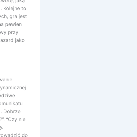
wotę, jaką
 Kolejne to
ch, gra jest
na pewien
awy przy
hazard jako
wanie
dynamicznej
awdziwe
omunikatu
i. Dobrze
”, “Czy nie
ę.
rowadzić do