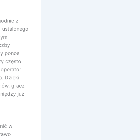
godnie z
u ustalonego
rnym
iczby
y ponosi
ty często
 operator
. Dzięki
nów, gracz
eniędzy już
nić w
Prawo