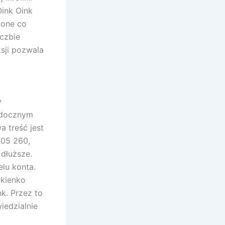
Oink Oink
 one co
iczbie
ksji pozwala
y
widocznym
 treść jest
205 260,
 dłuższe.
lu konta.
okienko
k. Przez to
iedzialnie