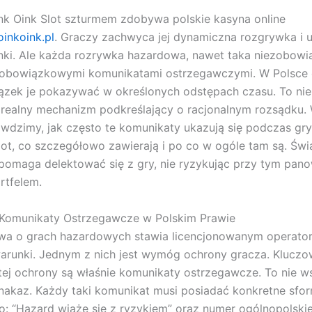
nk Oink Slot szturmem zdobywa polskie kasyna online
oinkoink.pl
. Graczy zachwyca jej dynamiczna rozgrywka i u
ki. Ale każda rozrywka hazardowa, nawet taka niezobowią
z obowiązkowymi komunikatami ostrzegawczymi. W Polsce 
zek je pokazywać w określonych odstępach czasu. To nie
realny mechanizm podkreślający o racjonalnym rozsądku.
awdzimy, jak często te komunikaty ukazują się podczas gr
lot, co szczegółowo zawierają i po co w ogóle tam są. Ś
pomaga delektować się z gry, nie ryzykując przy tym pan
rtfelem.
omunikaty Ostrzegawcze w Polskim Prawie
wa o grach hazardowych stawia licencjonowanym operator
arunki. Jednym z nich jest wymóg ochrony gracza. Klucz
ej ochrony są właśnie komunikaty ostrzegawcze. To nie 
nakaz. Każdy taki komunikat musi posiadać konkretne sfo
: “Hazard wiąże się z ryzykiem” oraz numer ogólnopolskiej 