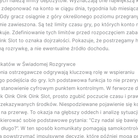
ch należą limity depozytów. Wyznaczają one największą k
zdeponować na konto w ciągu dnia, tygodnia lub miesiąca.
t. Gdy gracz osiągnie z góry określonego poziomu przegrany
ie zawieszona. Są też limity czasu gry, po których konto 
okuje. Zdefiniowanie tych limitów przed rozpoczęciem zab
ink Slot to oznaka dojrzałości. Pokazuje, że postrzegamy 
ą rozrywkę, a nie ewentualne źródło dochodu.
ikatów w Świadomej Rozgrywce
nia ostrzegawcze odgrywają kluczową rolę w wspieraniu
o podejścia do gry. Ich podstawowa funkcja to nie przery
e stanowienie cyfrowym punktem kontrolnym. W ferworze 
 jak Oink Oink Oink Slot, prosto zgubić poczucie czasu i pr
rzekazywanych środków. Niespodziewane pojawienie się k
 na przerwę. To okazja na głębszy oddech i analizę sytuacj
skierować sobie podstawowe pytania: “Czy nadal się bawię?
 długo?”. W ten sposób komunikaty pomagają samokontrol
 powstrzymać impulsywne decyzje, które później mogą p