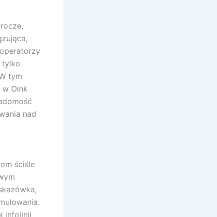
rocze,
zująca,
operatorzy
 tylko
 W tym
y w Oink
wiadomość
owania nad
om ściśle
owym
wskazówka,
rmułowania.
infolinii