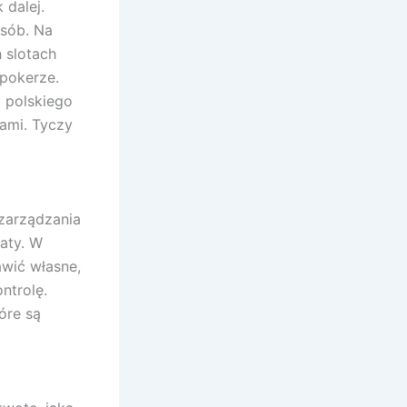
 dalej.
sób. Na
 slotach
 pokerze.
o polskiego
ami. Tyczy
zarządzania
aty. W
awić własne,
ntrolę.
óre są