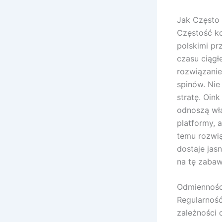
Jak Często 
Częstość k
polskimi pr
czasu ciągł
rozwiązanie
spinów. Ni
stratę. Oin
odnoszą wła
platformy, 
temu rozwią
dostaje jas
na tę zaba
Odmiennośc
Regularność
zależności 