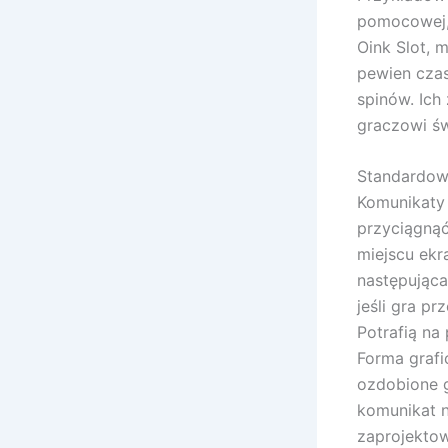
pomocowej, 
Oink Slot, 
pewien czas
spinów. Ich 
graczowi św
Standardow
Komunikaty 
przyciągnąć
miejscu ekr
następująca
jeśli gra p
Potrafią na
Forma grafi
ozdobione g
komunikat n
zaprojektow