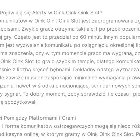
Pojawiają się Alerty w Oink Oink Oink Slot?
omunikatów w Oink Oink Oink Slot jest zaprogramowana z
zepisami. Zwykle gracz otrzyma taki alert po przekroczeni
ej gry. Często jest to przedział co 60 minut. Innym popula
m jest wyzwalanie komunikatu po osiągnięciu określonej l
e ma znaczenia, czy w tym momencie gracz ma wygraną, cz
k Oink Oink Slot to gra o szybkim tempie, dlatego komunika
śnie z liczbą kręceń bębnami. Dokładny odstęp wyznacza
ale zawsze musi on zaspokajać minimalne wymagania prawa
zaniu, nawet w środku emocjonującej serii darmowych spi
ny sygnał. To dobry moment, żeby sprawdzić, ile czasu i pi
wę spożytkował.
i Pomiędzy Platformami i Grami
 i forma komunikatów ostrzegawczych mogą się nieco róż
od kasyna online, w którym gramy w Oink Oink Oink Slot. 