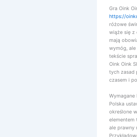
Gra Oink Oi
https://oink
różowe świn
wiąże się 
mają obowią
wymóg, ale 
tekście spr
Oink Oink S
tych zasad 
czasem i po
Wymagane K
Polska usta
określone w
elementem t
ale prawny 
Przykładowo