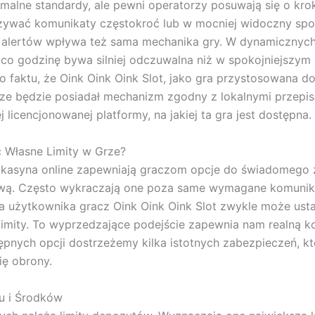
imalne standardy, ale pewni operatorzy posuwają się o krok
ywać komunikaty częstokroć lub w mocniej widoczny spo
 alertów wpływa też sama mechanika gry. W dynamicznych
 co godzinę bywa silniej odczuwalna niż w spokojniejszym
to faktu, że Oink Oink Oink Slot, jako gra przystosowana d
ze będzie posiadał mechanizm zgodny z lokalnymi przepis
j licencjonowanej platformy, na jakiej ta gra jest dostępna.
 Własne Limity w Grze?
 kasyna online zapewniają graczom opcje do świadomego 
wą. Często wykraczają one poza same wymagane komunik
a użytkownika gracz Oink Oink Oink Slot zwykle może ust
limity. To wyprzedzające podejście zapewnia nam realną ko
pnych opcji dostrzeżemy kilka istotnych zabezpieczeń, kt
ię obrony.
u i Środków